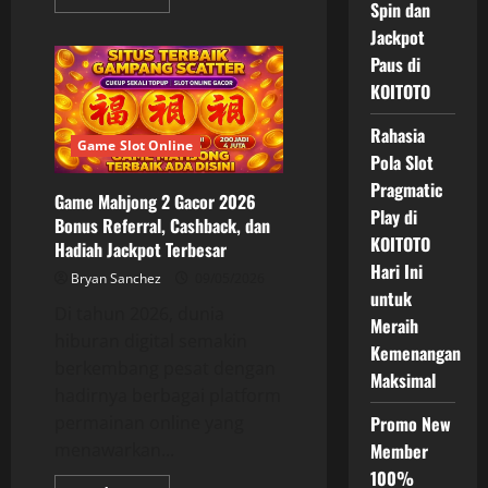
Spin dan
more
about
Jackpot
Slot
Gacor
Paus di
Auto
Maxwin
KOITOTO
Dengan
Kemenangan
Spektakuler
Rahasia
dan
Game Slot Online
Pola Slot
JP
Terbaik
Pragmatic
Game Mahjong 2 Gacor 2026
Play di
Bonus Referral, Cashback, dan
KOITOTO
Hadiah Jackpot Terbesar
Hari Ini
Bryan Sanchez
09/05/2026
untuk
Di tahun 2026, dunia
Meraih
hiburan digital semakin
Kemenangan
berkembang pesat dengan
Maksimal
hadirnya berbagai platform
Promo New
permainan online yang
Member
menawarkan...
100%