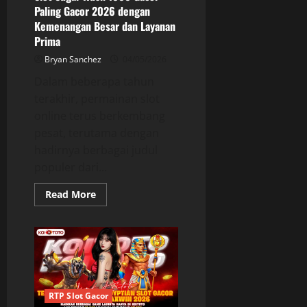
Slot
Paling Gacor 2026 dengan
No.1
Indonesia
Kemenangan Besar dan Layanan
Tahun
Prima
2026
Bryan Sanchez
04/05/2026
Dalam beberapa tahun
terakhir, permainan slot
online terus berkembang
pesat, terutama dengan
hadirnya berbagai judul
populer dari...
Read
Read More
more
about
Slot
Sugar
Rush
1000
Gacor
Paling
Gacor
2026
RTP Slot Gacor
dengan