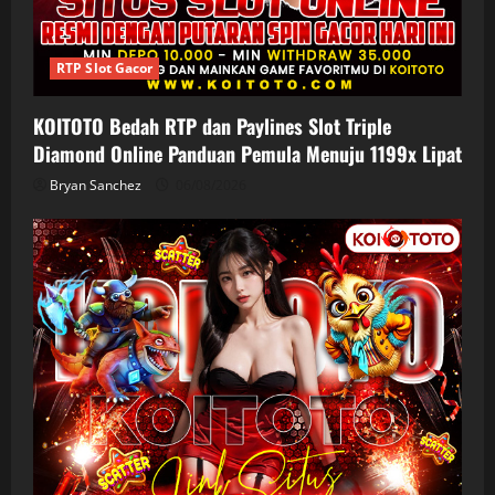
RTP Slot Gacor
KOITOTO Bedah RTP dan Paylines Slot Triple
Diamond Online Panduan Pemula Menuju 1199x Lipat
Bryan Sanchez
06/08/2026