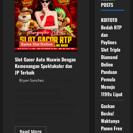
POSTS
KOITOTO
Bedah RTP
dan
Paylines
Game Slot Online
Slot Triple
Diamond
Slot Gacor Auto Maxwin Dengan
Online
Kemenangan Spektakuler dan
Panduan
JP Terbaik
Pemula
Bryan Sanchez
11/05/2026
Menuju
Di era digital saat ini,
1199x Lipat
permainan slot online
menjadi salah satu hiburan
Gaskan
paling populer di kalangan
Bosku!
pecinta...
Waktunya
Panen Free
Read
Read More