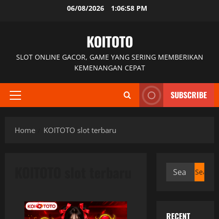
Skip
06/08/2026
1:06:59 PM
to
content
KOITOTO
SLOT ONLINE GACOR, GAME YANG SERING MEMBERIKAN
KEMENANGAN CEPAT
SUBSCRIBE
Primary
Menu
Home
KOITOTO slot terbaru
KOITOTO slot terbaru
Search
for:
RECENT