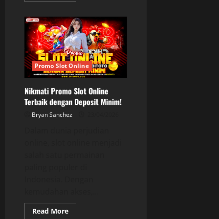
about
Pola
Slot
Resmi
No.1
2026
Terpercaya
dengan
Winrate
Promo Slot Online
Tinggi
dan
Minim
Risiko
Nikmati Promo Slot Online
Terbaik dengan Deposit Minim!
Bryan Sanchez
23/04/2026
Dalam dunia perjudian
online, slot online menjadi
salah satu permainan
paling populer di
Indonesia. Dengan
kemudahan akses,...
Read
Read More
more