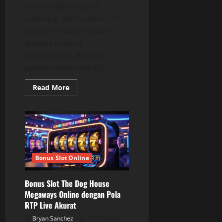
Di era digital seperti
sekarang, permainan slot
online semakin mudah
diakses melalui
smartphone. Banyak
pemain lebih memilih...
Read
Read More
more
about
Bonus
Mystery
Slots
Online
yang
Cocok
Dimainkan
di
Bonus Slot Online
Android
dan
iPhone
Bonus Slot The Dog House
Megaways Online dengan Pola
RTP Live Akurat
Bryan Sanchez
19/05/2026