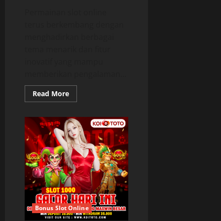
Permainan slot online
terus berkembang dengan
menghadirkan berbagai
tema menarik dan fitur
inovatif yang mampu
memberikan pengalaman...
Read
Read More
more
about
Bonus
Slot
The
Dog
House
Megaways
Online
dengan
Pola
RTP
Live
Akurat
Bonus Slot Online