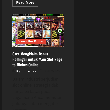
Read
Read More
more
about
Cara
Daftar
dan
Mendapatkan
Bonus
Selamat
Datang
Slot
Buffalo
Bonus Slot Online
King
Cara Mengklaim Bonus
Rollingan untuk Main Slot Rage
to Riches Online
Bryan Sanchez
03/07/2026
Dalam industri perjudian
slot online, strategi tidak
hanya terbatas pada
bagaimana Anda memutar
gulungan atau mengatur
besaran...