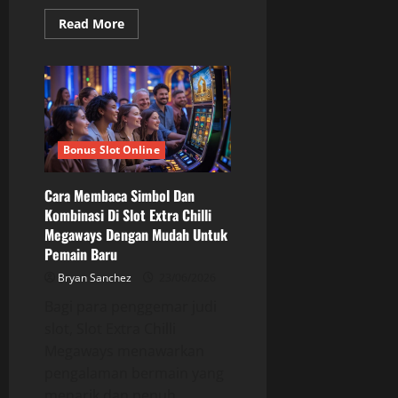
Read
Read More
more
about
Bonus
Slot
Online
Spesial
Weekend:
Rasakan
Sensasi
Maxwin
Bonus Slot Online
dengan
Modal
Ekstra
Cara Membaca Simbol Dan
Kombinasi Di Slot Extra Chilli
Megaways Dengan Mudah Untuk
Pemain Baru
Bryan Sanchez
23/06/2026
Bagi para penggemar judi
slot, Slot Extra Chilli
Megaways menawarkan
pengalaman bermain yang
menarik dan penuh