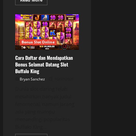
more
about
Bergabunglah
Sekarang!
Bonus
New
Member
KOITOTO
untuk
Slot
Bonus Slot Online
Jack
and
the
Cara Daftar dan Mendapatkan
Beanstalk
Bonus Selamat Datang Slot
Buffalo King
Bryan Sanchez
10/07/2026
Dunia slot daring telah
melahirkan banyak judul
fenomenal, namun jarang
ada yang mampu
menandingi popularitas
Buffalo King...