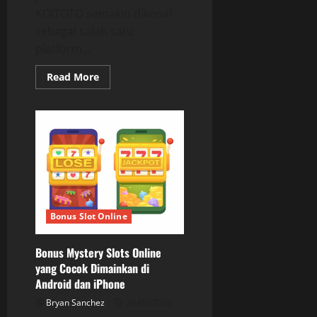
KOITOTO semakin dikenal
sebagai salah satu
platform...
Read
Read More
more
about
Bonus
Slot
777
Deluxe
Online
Gacor
2026
Hadir
dengan
Promo
Harian
dan
Bonus Slot Online
Cashback
Melimpah
Bonus Mystery Slots Online
yang Cocok Dimainkan di
Android dan iPhone
Bryan Sanchez
26/05/2026