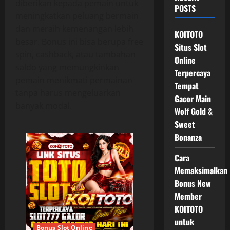
diberikan kepada pemain untuk
POSTS
meningkatkan peluang bermain
dan meraih kemenangan lebih
KOITOTO
besar. Bonus ini bisa berupa free
Situs Slot
spin, cashback, atau tambahan
Online
saldo yang memungkinkan
Terpercaya
pemain menikmati permainan
Tempat
tanpa harus mengeluarkan
Gacor Main
banyak modal.
Wolf Gold &
Sweet
Bonanza
Cara
Memaksimalkan
Bonus New
Member
KOITOTO
untuk
Bonus Slot Online