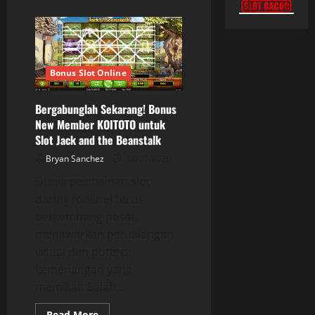
about
Situs
Tergacor
2026
Hot
Triple
Sevens
Slot
Bonus Slot Online
Online
Bonus
Rebate
Bergabunglah Sekarang! Bonus
Terbesar
New Member KOITOTO untuk
Slot Jack and the Beanstalk
Bryan Sanchez
18/07/2026
Dunia permainan slot
daring (online) terus
berkembang pesat,
menawarkan petualangan
visual dan potensi
kemenangan yang
memikat. Salah...
Read
Read More