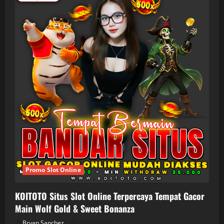
Menang
Promo Slot Online
KOITOTO Situs Slot Online Terpercaya Tempat Gacor
Main Wolf Gold & Sweet Bonanza
Bryan Sanchez
10/08/2026