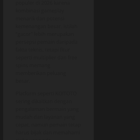
populer di 2026 karena
kombinasi gameplay
menarik dan potensi
kemenangan besar. Istilah
“gacor” lebih merupakan
persepsi pemain daripada
fakta teknis, tetapi fitur
seperti multiplier dan free
spins memang
memberikan peluang
besar.
Platform seperti KOITOTO
sering dikaitkan dengan
pengalaman bermain yang
mudah dan layanan yang
cepat, namun pemain tetap
harus bijak dan memahami