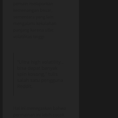
pemain melaporkan
kemenangan besar,
sementara yang lain
mengalami kekalahan
panjang karena sifat
volatilitas tinggi.
“Ultra high volatility…
bisa dapat banyak
spin kosong,” tulis
salah satu pengguna
Reddit.
Hal ini menegaskan bahwa
permainan ini lebih cocok