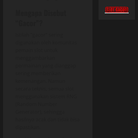
Mengapa Disebut
“Gacor”?
Istilah “gacor” sering
digunakan oleh komunitas
pemain slot untuk
menggambarkan
permainan yang dianggap
sering memberikan
kemenangan. Namun
secara teknis, semua slot
menggunakan sistem RNG
(Random Number
Generator), sehingga
hasilnya acak dan tidak bisa
dipastikan.