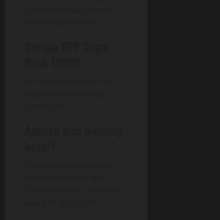
ini memberikan potensi
kemenangan besar.
Berapa RTP Sugar
Rush 1000?
RTP berkisar sekitar 96%,
tergantung versi yang
dimainkan.
Apakah bisa menang
besar?
Ya, potensi kemenangan
bisa mencapai hingga
25.000x taruhan, terutama
saat free spins aktif.