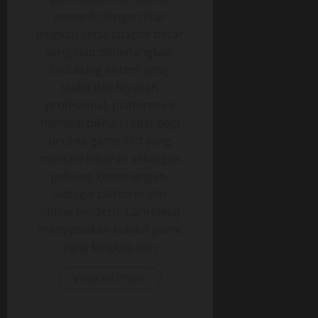
menarik dengan fitur
lengkap serta jackpot besar
yang siap dimenangkan.
Didukung sistem yang
stabil dan layanan
profesional, platform ini
menjadi pilihan tepat bagi
pecinta game slot yang
mencari hiburan sekaligus
peluang kemenangan.
Sebagai platform slot
online modern, CariHokiaj
menyediakan koleksi game
yang lengkap dan
View All Posts