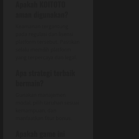
Apakah KOITOTO
aman digunakan?
Keamanan tergantung
pada regulasi dan lisensi
platform tersebut. Pastikan
selalu memilih platform
yang terpercaya dan legal.
Apa strategi terbaik
bermain?
Gunakan manajemen
modal, pilih taruhan sesuai
kemampuan, dan
manfaatkan fitur bonus.
Apakah game ini