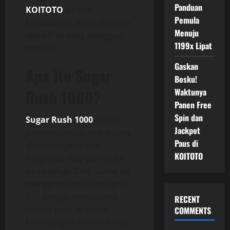
Panduan
KOITOTO
karena
Pemula
kemudahan akses, layanan,
Menuju
serta fitur yang dianggap
1199x Lipat
menarik.
Gaskan
Apa Itu Sugar
Bosku!
Rush 1000?
Waktunya
Panen Free
Spin dan
Sugar Rush 1000
adalah
Jackpot
permainan slot online yang
Paus di
dikembangkan oleh
KOITOTO
Pragmatic Play dan dirilis
pada tahun 2024. Game ini
menggunakan sistem grid
7×7 dengan mekanisme
RECENT
cluster pays, di mana
COMMENTS
kemenangan terjadi ketika