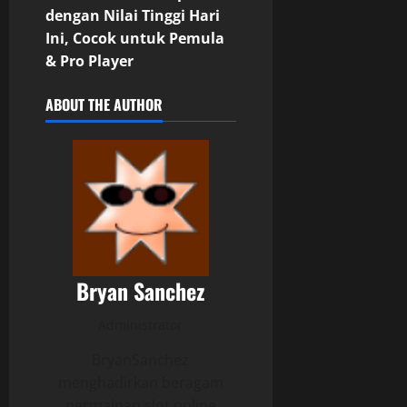
dengan Nilai Tinggi Hari
Ini, Cocok untuk Pemula
& Pro Player
ABOUT THE AUTHOR
Bryan Sanchez
Administrator
BryanSanchez
menghadirkan beragam
permainan slot online