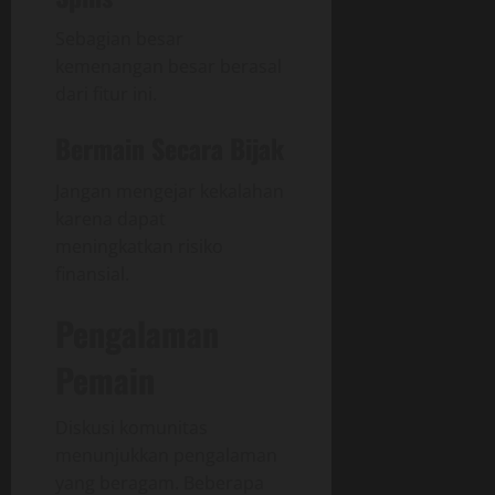
Sebagian besar
kemenangan besar berasal
dari fitur ini.
Bermain Secara Bijak
Jangan mengejar kekalahan
karena dapat
meningkatkan risiko
finansial.
Pengalaman
Pemain
Diskusi komunitas
menunjukkan pengalaman
yang beragam. Beberapa