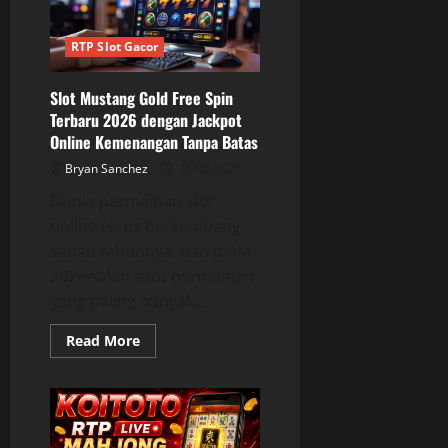
Favorit
dengan
Mekanisme
Megaways
RTP Slot Gacor
Anti
Boncos
Slot Mustang Gold Free Spin
Terbaru 2026 dengan Jackpot
Online Kemenangan Tanpa Batas
Bryan Sanchez
16/05/2026
Dunia permainan slot
online terus berkembang
setiap tahunnya, dan pada
2026 salah satu permainan
yang paling banyak...
Read
Read More
more
about
Slot
Mustang
Gold
Free
Spin