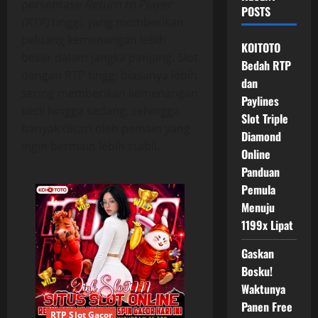
persentase
Return to Player
POSTS
(RTP)
tinggi, yang memberikan
peluang kemenangan lebih
KOITOTO
besar dalam jangka panjang. Slot
Bedah RTP
dengan RTP tinggi biasanya lebih
dan
sering memberikan kemenangan
Paylines
kecil hingga sedang, sehingga
Slot Triple
banyak dicari oleh pemain yang
Diamond
ingin bermain lebih stabil.
Online
Panduan
Pemula
Menuju
1199x Lipat
Gaskan
Bosku!
Waktunya
Panen Free
RTP Slot Gacor