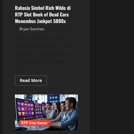
Menang
Maksimal
Rahasia Simbol Rich Wilde di
RTP Slot Book of Dead Cara
Menembus Jackpot 5000x
Bryan Sanchez
07/07/2026
Dunia slot online terus
berkembang pesat, namun
di antara ribuan judul yang
tersedia, Book of Dead
tetap...
Read
Read More
more
about
Rahasia
Simbol
Rich
Wilde
di
RTP
Slot
Book
RTP Slot Gacor
of
Dead