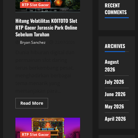
Crew
RECENT
dengan
RTP Slot Gacor
Modal
COMMENTS
Promo
KOITOTO
Hitung Volatilitas KOITOTO Slot
RTP Gacor Jurassic Park Online
Sebelum Taruhan
Bryan Sanchez
22/07/2026
ARCHIVES
Dunia hiburan digital dan
permainan slot daring
August
terus berkembang pesat,
2026
menghadirkan berbagai
July 2026
tema menarik yang
memanjakan para...
June 2026
Read
Read More
May 2026
more
about
Hitung
April 2026
Volatilitas
KOITOTO
Slot
RTP
RTP Slot Gacor
Gacor