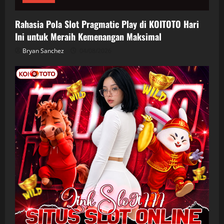
Rahasia Pola Slot Pragmatic Play di KOITOTO Hari
Ini untuk Meraih Kemenangan Maksimal
Bryan Sanchez
04/08/2026