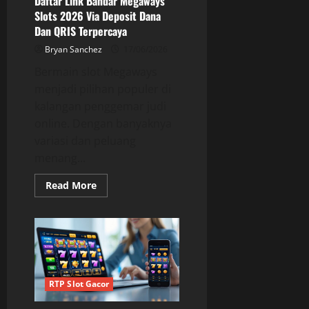
Daftar Link Bandar Megaways
Scatter
Slots 2026 Via Deposit Dana
Dan QRIS Terpercaya
Bryan Sanchez
17/06/2026
Bermain slot Megaways
menjadi pilihan populer di
kalangan penggemar judi
online. Dengan banyaknya
variasi dan peluang
menang...
Read
Read More
more
about
Daftar
Link
Bandar
Megaways
Slots
2026
Via
Deposit
RTP Slot Gacor
Dana
Dan