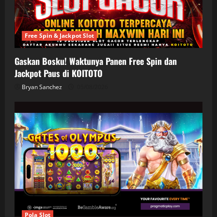
Free Spin & Jackpot Slot
Gaskan Bosku! Waktunya Panen Free Spin dan
Jackpot Paus di KOITOTO
Bryan Sanchez
05/08/2026
Pola Slot