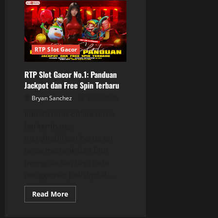
Tanpa
Batas!
Daftar
RTP
Slot
Populer
dengan
RTP Slot Gacor
Nilai
Tinggi
Hari
Ini,
RTP Slot Gacor No.1: Panduan
Cocok
Jackpot dan Free Spin Terbaru
untuk
Pemula
Bryan Sanchez
12/04/2026
&
Pro
Industri slot online terus
Player
berkembang,
menghadirkan berbagai
tema menarik dan fitur
menggiurkan bagi para
penggemar judi digital....
Read
Read More
more
about
RTP