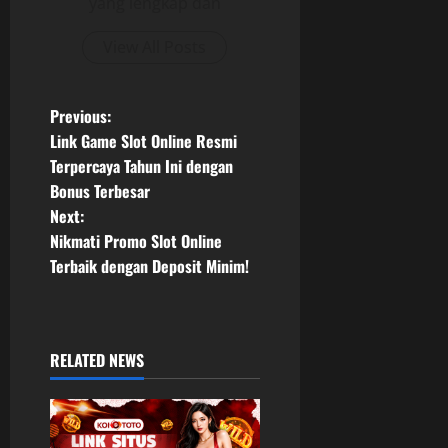
yang lengkap dan
View All Posts
P
Previous:
Link Game Slot Online Resmi
o
Terpercaya Tahun Ini dengan
Bonus Terbesar
s
Next:
t
Nikmati Promo Slot Online
Terbaik dengan Deposit Minim!
n
a
RELATED NEWS
v
i