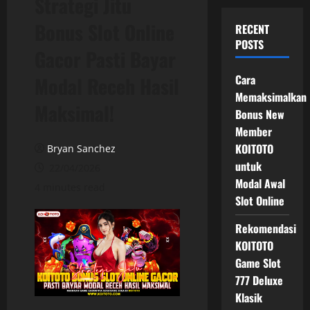
Strategi Jitu
Bonus Slot Online
RECENT
POSTS
Gacor Pasti Bayar
Cara
Modal Receh Hasil
Memaksimalkan
Maksimal!
Bonus New
Member
KOITOTO
Bryan Sanchez
untuk
22/04/2026
Modal Awal
4 minutes read
Slot Online
Rekomendasi
KOITOTO
Game Slot
777 Deluxe
Klasik