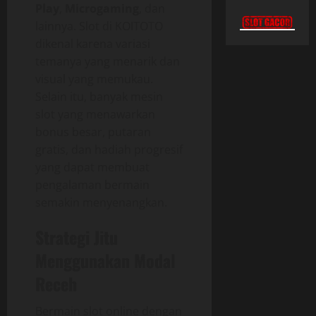
Play
,
Microgaming
, dan
lainnya. Slot di KOITOTO
dikenal karena variasi
temanya yang menarik dan
visual yang memukau.
Selain itu, banyak mesin
slot yang menawarkan
bonus besar, putaran
gratis, dan hadiah progresif
yang dapat membuat
pengalaman bermain
semakin menyenangkan.
Strategi Jitu
Menggunakan Modal
Receh
Bermain slot online dengan