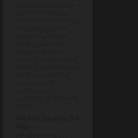
modal kecil (receh) bukan
berarti Anda tidak bisa
mendapatkan kemenangan
besar. Bahkan, banyak
pemain yang berhasil
meraih jackpot besar
dengan taruhan kecil
melalui strategi yang tepat.
Berikut ini adalah beberapa
tips dan trik yang dapat
membantu Anda
memaksimalkan
keuntungan dengan modal
minim:
Pilih Mesin Slot dengan RTP
Tinggi
RTP (Return to Player)