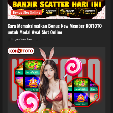
Bonus Slot Online
Cara Memaksimalkan Bonus New Member KOITOTO
untuk Modal Awal Slot Online
Bryan Sanchez
09/08/2026