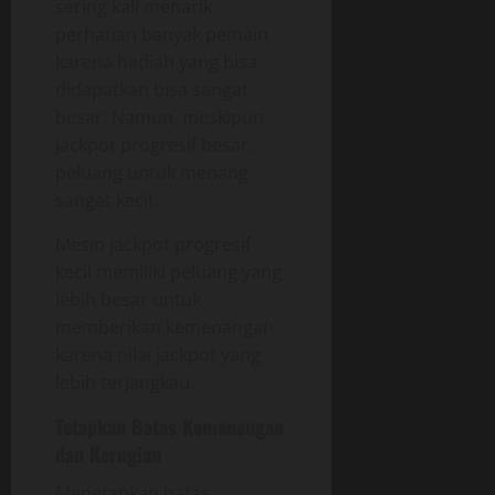
sering kali menarik
perhatian banyak pemain
karena hadiah yang bisa
didapatkan bisa sangat
besar. Namun, meskipun
jackpot progresif besar,
peluang untuk menang
sangat kecil.
Mesin jackpot progresif
kecil memiliki peluang yang
lebih besar untuk
memberikan kemenangan
karena nilai jackpot yang
lebih terjangkau.
Tetapkan Batas Kemenangan
dan Kerugian
Menetapkan batas