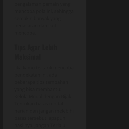
pengalaman pemain yang
mencoba pola ini, sehingga
semakin banyak yang
penasaran dan ikut
mencoba.
Tips Agar Lebih
Maksimal
Jika kamu tertarik mencoba
pendekatan ini, ada
beberapa tips tambahan
yang bisa membantu:
Kelola Modal dengan Bijak
Tentukan batas modal
harian dan jangan melebihi
batas tersebut, apapun
hasilnya. Jangan Terlalu