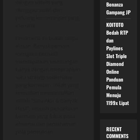
dengan sistem yang
Bonanza
dianggap stabil dan
Gampang JP
peluang kemenangan yang
KOITOTO
menarik.
Bedah RTP
Fenomena ini bukan tanpa
dan
alasan. Banyak pemain
Paylines
mengaku berhasil
Slot Triple
mendapatkan keuntungan
Diamond
hanya dengan menerapkan
Online
satu strategi sederhana
Panduan
yang konsisten. Inilah yang
Pemula
kemudian memunculkan
Menuju
istilah “Satu Aksi & Banyak
1199x Lipat
Hasil”, sebuah pendekatan
bermain yang fokus pada
efisiensi dan pemahaman
RECENT
pola permainan.
COMMENTS