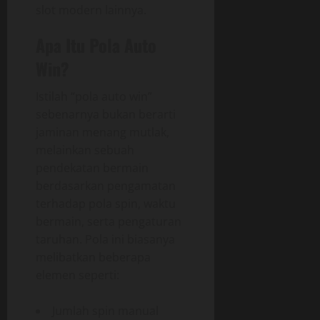
slot modern lainnya.
Apa Itu Pola Auto
Win?
Istilah “pola auto win”
sebenarnya bukan berarti
jaminan menang mutlak,
melainkan sebuah
pendekatan bermain
berdasarkan pengamatan
terhadap pola spin, waktu
bermain, serta pengaturan
taruhan. Pola ini biasanya
melibatkan beberapa
elemen seperti:
Jumlah spin manual