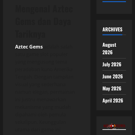
Mengenal Aztec
Gems dan Daya
ARCHIVES
Tariknya
August
Aztec Gems
adalah salah
2026
satu game slot populer
yang mengusung tema
July 2026
peradaban kuno Amerika
June 2026
Tengah. Dengan tampilan
visual yang sederhana
May 2026
namun elegan, permainan
ini justru menawarkan
April 2026
mekanisme yang mudah
dipahami oleh pemula
sekalipun. Keunggulan
utama dari game ini