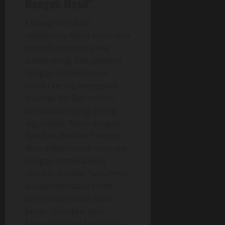
Banyak Hasil”
Konsep ini cukup
sederhana: fokus pada satu
metode bermain yang
sudah teruji, lalu jalankan
dengan disiplin tanpa
terlalu sering mengganti
strategi. Berikut contoh
pendekatan yang sering
digunakan: Mulai dengan
Taruhan Rendah Pemain
disarankan untuk memulai
dengan nominal kecil
terlebih dahulu. Tujuannya
adalah membaca ritme
permainan tanpa risiko
besar. Gunakan Spin
Manual di Awal Sekitar 10–