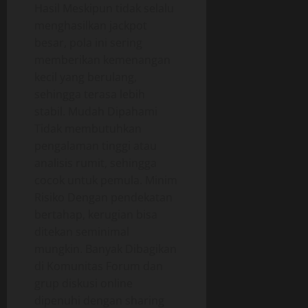
Hasil Meskipun tidak selalu
menghasilkan jackpot
besar, pola ini sering
memberikan kemenangan
kecil yang berulang,
sehingga terasa lebih
stabil. Mudah Dipahami
Tidak membutuhkan
pengalaman tinggi atau
analisis rumit, sehingga
cocok untuk pemula. Minim
Risiko Dengan pendekatan
bertahap, kerugian bisa
ditekan seminimal
mungkin. Banyak Dibagikan
di Komunitas Forum dan
grup diskusi online
dipenuhi dengan sharing