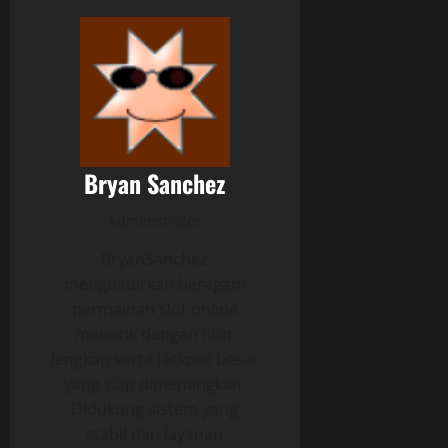
Bryan Sanchez
Administrator
BryanSanchez
menghadirkan beragam
permainan slot online
menarik dengan fitur
lengkap serta jackpot besar
yang siap dimenangkan.
Didukung sistem yang
stabil dan layanan