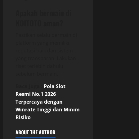
Apakah bermain di
KOITOTO aman?
Pastikan selalu bermain di
platform yang memiliki
reputasi baik dan sistem
yang transparan. Lakukan
riset terlebih dahulu
sebelum bermain.
Baca Juga :
Pola Slot
Resmi No.1 2026
Terpercaya dengan
Winrate Tinggi dan Minim
Risiko
ABOUT THE AUTHOR