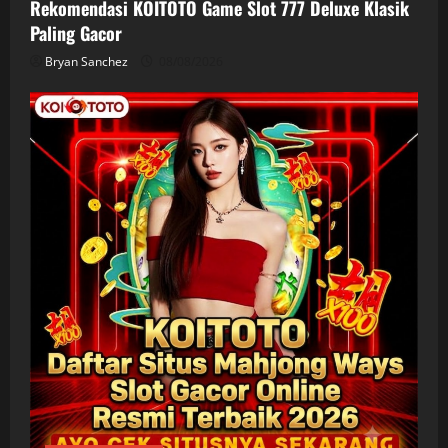
Rekomendasi KOITOTO Game Slot 777 Deluxe Klasik
Paling Gacor
Bryan Sanchez
08/08/2026