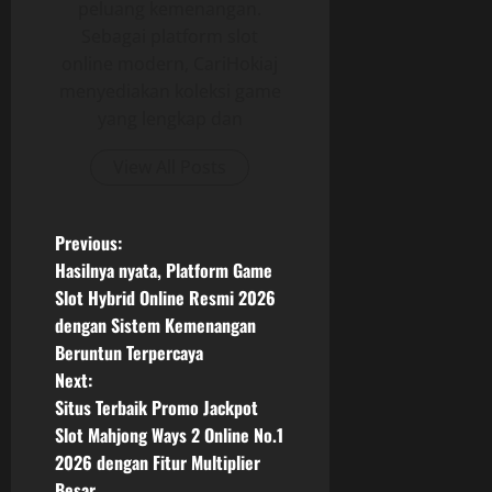
peluang kemenangan.
Sebagai platform slot
online modern, CariHokiaj
menyediakan koleksi game
yang lengkap dan
View All Posts
P
Previous:
Hasilnya nyata, Platform Game
o
Slot Hybrid Online Resmi 2026
dengan Sistem Kemenangan
s
Beruntun Terpercaya
t
Next:
Situs Terbaik Promo Jackpot
n
Slot Mahjong Ways 2 Online No.1
2026 dengan Fitur Multiplier
a
Besar