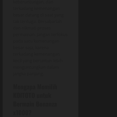
keberuntungan, dan
terkadang kemenangan
besar datang di saat yang
tak terduga. Bersabarlah
dan nikmati proses
permainan. Jangan terfokus
pada satu kemenangan
besar saja, karena
terkadang kemenangan
kecil yang beruntun lebih
menguntungkan dalam
jangka panjang.
Mengapa Memilih
KOITOTO
untuk
Bermain Bonanza
x1000?