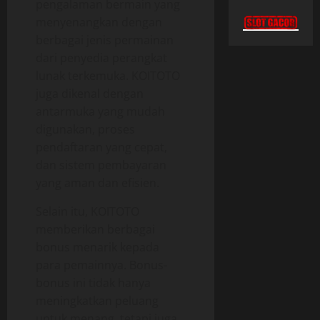
pengalaman bermain yang
menyenangkan dengan
berbagai jenis permainan
dari penyedia perangkat
lunak terkemuka. KOITOTO
juga dikenal dengan
antarmuka yang mudah
digunakan, proses
pendaftaran yang cepat,
dan sistem pembayaran
yang aman dan efisien.
Selain itu, KOITOTO
memberikan berbagai
bonus menarik kepada
para pemainnya. Bonus-
bonus ini tidak hanya
meningkatkan peluang
untuk menang, tetapi juga