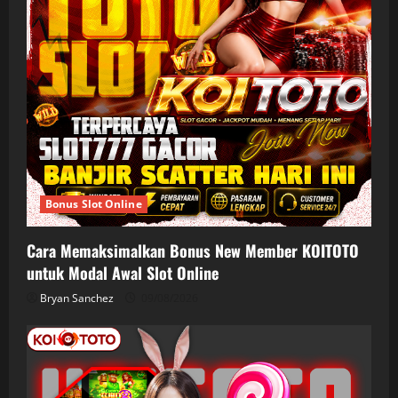
Bonus Slot Online
Cara Memaksimalkan Bonus New Member KOITOTO
untuk Modal Awal Slot Online
Bryan Sanchez
09/08/2026