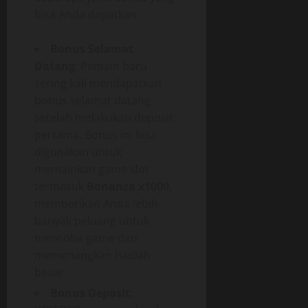
bisa Anda dapatkan:
Bonus Selamat
Datang
: Pemain baru
sering kali mendapatkan
bonus selamat datang
setelah melakukan deposit
pertama. Bonus ini bisa
digunakan untuk
memainkan game slot
termasuk
Bonanza x1000
,
memberikan Anda lebih
banyak peluang untuk
mencoba game dan
memenangkan hadiah
besar.
Bonus Deposit
: