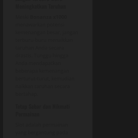
Meningkatkan Taruhan
Meski
Bonanza x1000
menawarkan potensi
kemenangan besar, jangan
terburu-buru menaikkan
taruhan Anda secara
drastis. Tunggu hingga
Anda mendapatkan
beberapa kemenangan
berturut-turut, kemudian
naikkan taruhan secara
bertahap.
Tetap Sabar dan Nikmati
Permainan
Slot adalah permainan
yang bergantung pada