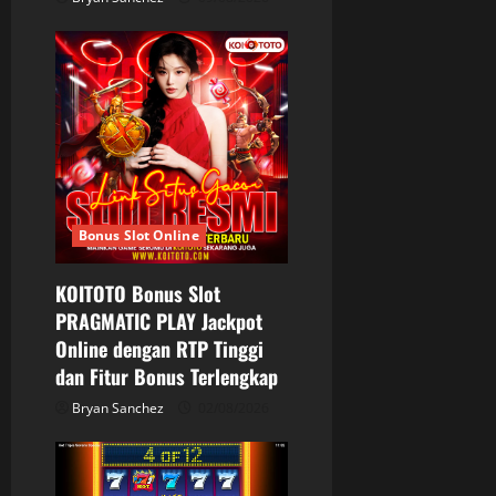
Bonus Slot Online
KOITOTO Bonus Slot
PRAGMATIC PLAY Jackpot
Online dengan RTP Tinggi
dan Fitur Bonus Terlengkap
Bryan Sanchez
02/08/2026