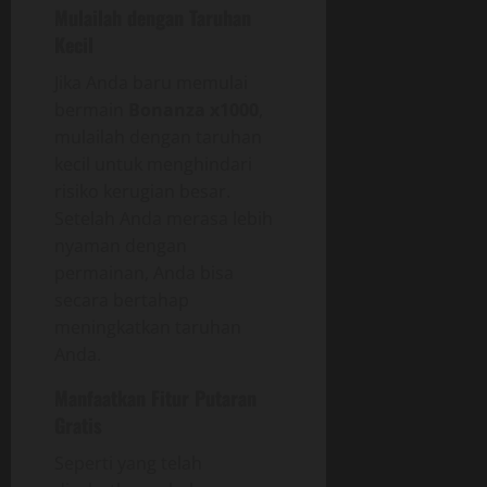
Mulailah dengan Taruhan
Kecil
Jika Anda baru memulai
bermain
Bonanza x1000
,
mulailah dengan taruhan
kecil untuk menghindari
risiko kerugian besar.
Setelah Anda merasa lebih
nyaman dengan
permainan, Anda bisa
secara bertahap
meningkatkan taruhan
Anda.
Manfaatkan Fitur Putaran
Gratis
Seperti yang telah