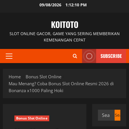
Skip
09/08/2026
1:12:11 PM
to
content
KOITOTO
SLOT ONLINE GACOR, GAME YANG SERING MEMBERIKAN
KEMENANGAN CEPAT
SUBSCRIBE
Primary
Menu
Home
Bonus Slot Online
Mau Menang? Coba Bonus Slot Online Resmi 2026 di
Bonanza x1000 Paling Hoki
Search
Bonus Slot Online
for: