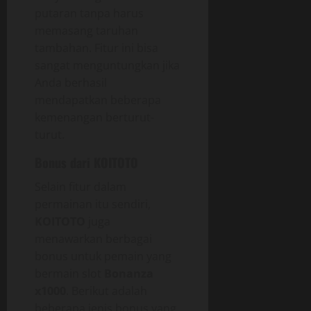
putaran tanpa harus
memasang taruhan
tambahan. Fitur ini bisa
sangat menguntungkan jika
Anda berhasil
mendapatkan beberapa
kemenangan berturut-
turut.
Bonus dari KOITOTO
Selain fitur dalam
permainan itu sendiri,
KOITOTO
juga
menawarkan berbagai
bonus untuk pemain yang
bermain slot
Bonanza
x1000
. Berikut adalah
beberapa jenis bonus yang