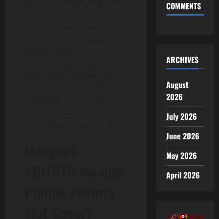
game RTP tinggi yang selalu
COMMENTS
menjadi incaran para
pemain slot online.
Berdasarkan berbagai
ulasan online, KOITOTO
ARCHIVES
dikenal sebagai situs slot
gacor yang menyediakan
August
berbagai bonus harian,
2026
cashback, serta promo
menarik untuk member
July 2026
baru maupun pemain setia.
June 2026
Mengapa
May 2026
KOITOTO Menjadi
April 2026
Pilihan Pecinta
Slot Gacor?