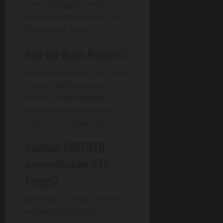
yang dianggap sering
memberikan kemenangan
atau bonus besar.
Apa itu Auto Maxwin?
Auto Maxwin merujuk pada
kondisi ketika pemain
berhasil mendapatkan
kemenangan maksimal
dalam permainan slot.
Apakah KOITOTO
menyediakan RTP
tinggi?
Beberapa sumber online
menyebut KOITOTO