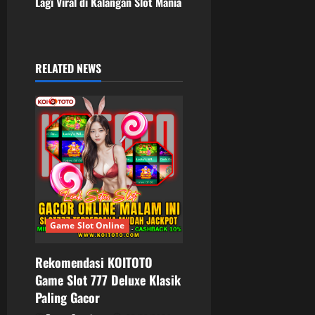
n
Lagi Viral di Kalangan Slot Mania
a
v
RELATED NEWS
i
g
a
t
i
Game Slot Online
o
n
Rekomendasi KOITOTO
Game Slot 777 Deluxe Klasik
Paling Gacor