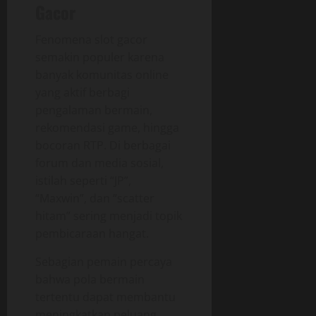
Gacor
Fenomena slot gacor
semakin populer karena
banyak komunitas online
yang aktif berbagi
pengalaman bermain,
rekomendasi game, hingga
bocoran RTP. Di berbagai
forum dan media sosial,
istilah seperti “JP”,
“Maxwin”, dan “scatter
hitam” sering menjadi topik
pembicaraan hangat.
Sebagian pemain percaya
bahwa pola bermain
tertentu dapat membantu
meningkatkan peluang