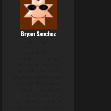
Bryan Sanchez
Administrator
BryanSanchez
menghadirkan beragam
permainan slot online
menarik dengan fitur
lengkap serta jackpot besar
yang siap dimenangkan.
Didukung sistem yang
stabil dan layanan
profesional, platform ini
menjadi pilihan tepat bagi