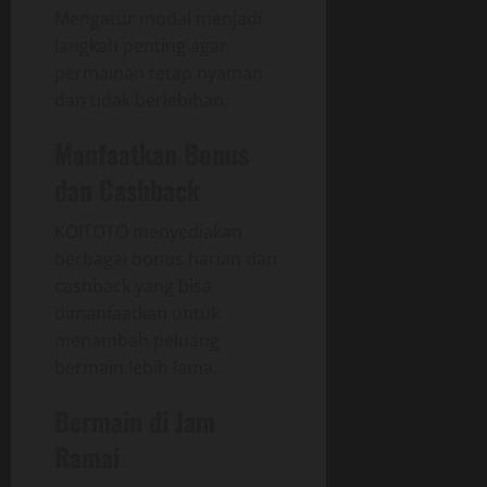
Mengatur modal menjadi
langkah penting agar
permainan tetap nyaman
dan tidak berlebihan.
Manfaatkan Bonus
dan Cashback
KOITOTO menyediakan
berbagai bonus harian dan
cashback yang bisa
dimanfaatkan untuk
menambah peluang
bermain lebih lama.
Bermain di Jam
Ramai