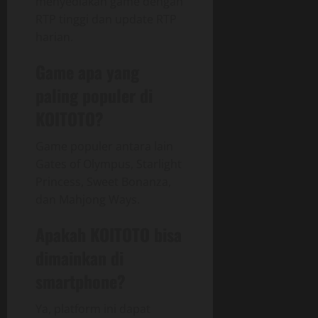
menyediakan game dengan
RTP tinggi dan update RTP
harian.
Game apa yang
paling populer di
KOITOTO?
Game populer antara lain
Gates of Olympus, Starlight
Princess, Sweet Bonanza,
dan Mahjong Ways.
Apakah KOITOTO bisa
dimainkan di
smartphone?
Ya, platform ini dapat