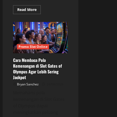
Read
Read More
more
about
Promo
Slot
Online
Slot
Gonzo’s
Quest
Resmi
Deposit
Promo Slot Online
Pulsa
Tanpa
Potongan
Cara Membaca Pola
Kemenangan di Slot Gates of
Olympus Agar Lebih Sering
Jackpot
Bryan Sanchez
24/06/2026
Memahami pola
kemenangan di Slot Gates
of Olympus dapat
meningkatkan peluang