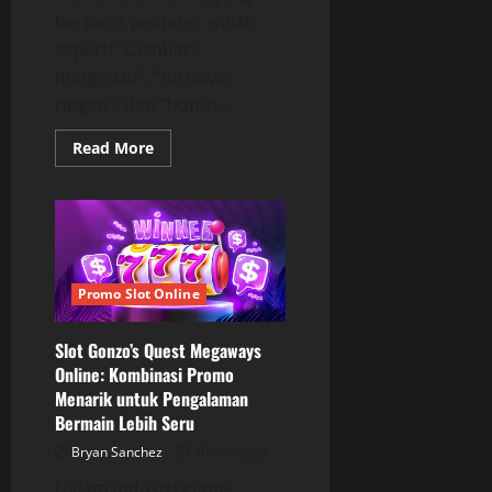
berbasis peluang, istilah
seperti “cashback
mingguan”, “turnover
ringan”, dan “bonus...
Read
Read More
more
about
Promo
Slot
Online
Jammin’
Jars
2026
dengan
Promo Slot Online
Bonus
Cashback
Mingguan
dan
Slot Gonzo’s Quest Megaways
Turnover
Online: Kombinasi Promo
Ringan
Menarik untuk Pengalaman
Bermain Lebih Seru
Bryan Sanchez
07/06/2026
Dalam industri game