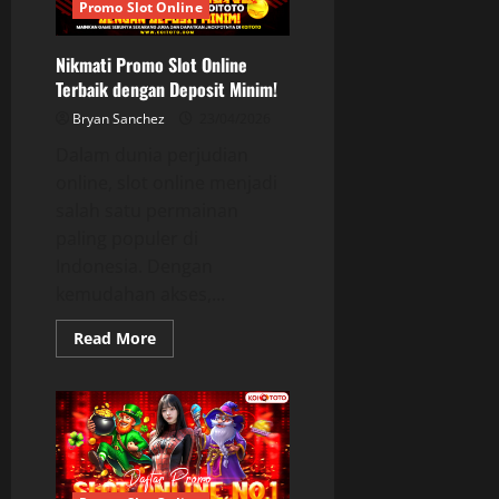
Promo Slot Online
Online
No.1
2026
dengan
Nikmati Promo Slot Online
Fitur
Terbaik dengan Deposit Minim!
Multiplier
Besar
Bryan Sanchez
23/04/2026
Dalam dunia perjudian
online, slot online menjadi
salah satu permainan
paling populer di
Indonesia. Dengan
kemudahan akses,...
Read
Read More
more
about
Nikmati
Promo
Slot
Online
Terbaik
dengan
Deposit
Minim!