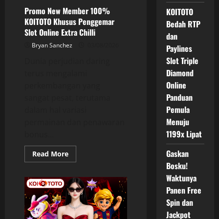
Promo New Member 100%
KOITOTO
KOITOTO Khusus Penggemar
Bedah RTP
Slot Online Extra Chilli
dan
Bryan Sanchez
03/08/2026
Paylines
Slot Triple
Dunia perjudian daring
Diamond
terus mengalami
Online
perkembangan yang
Panduan
sangat pesat, terutama
Pemula
dalam hal variasi
Menuju
permainan dan penawaran
1199x Lipat
bonus...
Gaskan
Read
Read More
more
Bosku!
about
Promo
Waktunya
New
Member
Panen Free
100%
KOITOTO
Spin dan
Khusus
Jackpot
Penggemar