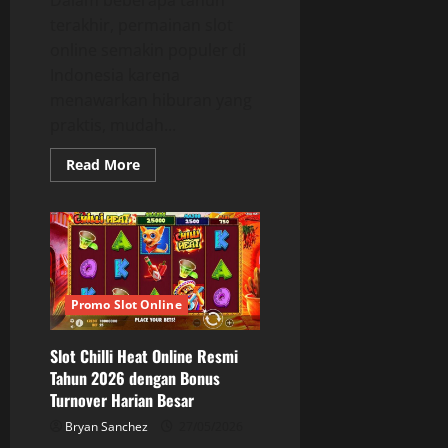
Dalam beberapa tahun
terakhir, permainan slot
online semakin populer di
Indonesia karena
menawarkan hiburan yang
praktis, mudah...
Read
Read More
more
about
Promo
Slot
Playtech
Online
dengan
RTP
Stabil
dan
Promo Slot Online
Gacor!
Slot Chilli Heat Online Resmi
Tahun 2026 dengan Bonus
Turnover Harian Besar
Bryan Sanchez
27/05/2026