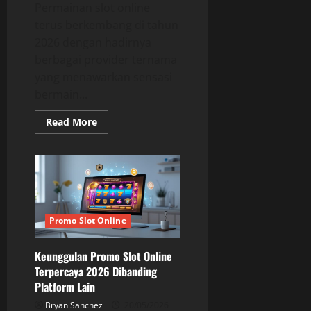
Permainan slot online
terus berkembang di tahun
2026 dengan hadirnya
berbagai provider ternama
yang menawarkan sensasi
bermain...
Read
Read More
more
about
Slot
Chilli
Heat
Online
Resmi
Tahun
2026
dengan
Promo Slot Online
Bonus
Turnover
Harian
Keunggulan Promo Slot Online
Besar
Terpercaya 2026 Dibanding
Platform Lain
Bryan Sanchez
20/05/2026