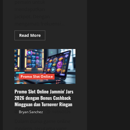
pemain untuk
mendapatkan
jackpot. Dengan
mengamati frekuensi...
Read
Read More
more
about
Cara
Membaca
Pola
Kemenangan
di
Slot
Gates
of
Promo Slot Online
Olympus
Agar
Lebih
Promo Slot Online Jammin’ Jars
Sering
Jackpot
2026 dengan Bonus Cashback
Mingguan dan Turnover Ringan
Bryan Sanchez
14/06/2026
Dalam dunia game online
modern, terutama yang