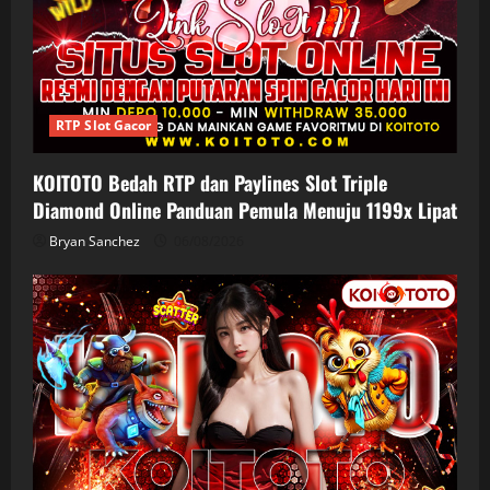
RTP Slot Gacor
KOITOTO Bedah RTP dan Paylines Slot Triple
Diamond Online Panduan Pemula Menuju 1199x Lipat
Bryan Sanchez
06/08/2026