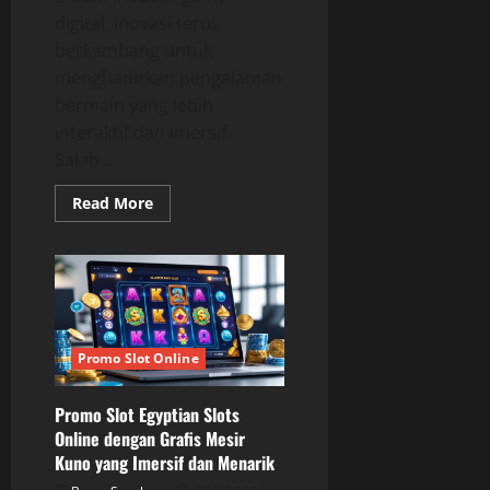
digital, inovasi terus
berkembang untuk
menghadirkan pengalaman
bermain yang lebih
interaktif dan imersif.
Salah...
Read
Read More
more
about
Slot
Gonzo’s
Quest
Megaways
Online:
Kombinasi
Promo
Menarik
Promo Slot Online
untuk
Pengalaman
Bermain
Promo Slot Egyptian Slots
Lebih
Seru
Online dengan Grafis Mesir
Kuno yang Imersif dan Menarik