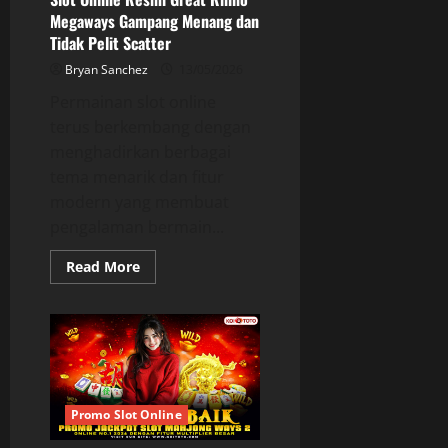
Megaways Gampang Menang dan
Tidak Pelit Scatter
Bryan Sanchez
13/05/2026
Permainan slot online
terus berkembang dengan
menghadirkan berbagai
tema menarik dan fitur
modern yang membuat
pengalaman bermain...
Read
Read More
more
about
Slot
Online
Resmi
Great
Rhino
Megaways
Gampang
Menang
Promo Slot Online
dan
Tidak
Pelit