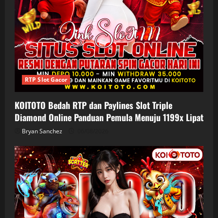
RTP Slot Gacor
KOITOTO Bedah RTP dan Paylines Slot Triple
Diamond Online Panduan Pemula Menuju 1199x Lipat
Bryan Sanchez
06/08/2026