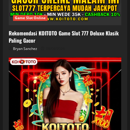
Game Slot Online
Rekomendasi KOITOTO Game Slot 777 Deluxe Klasik
Paling Gacor
Bryan Sanchez
08/08/2026