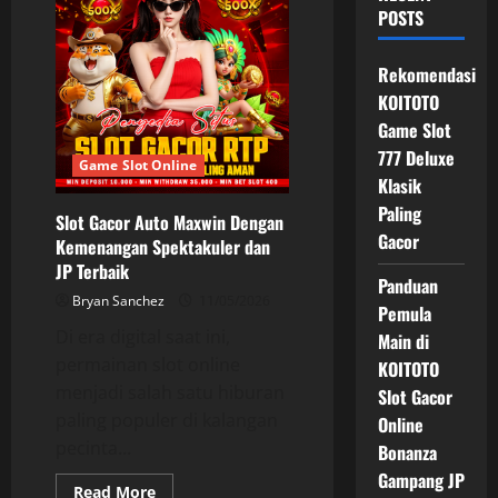
POSTS
Rekomendasi
KOITOTO
Game Slot
777 Deluxe
Game Slot Online
Klasik
Paling
Slot Gacor Auto Maxwin Dengan
Gacor
Kemenangan Spektakuler dan
JP Terbaik
Panduan
Bryan Sanchez
11/05/2026
Pemula
Di era digital saat ini,
Main di
permainan slot online
KOITOTO
menjadi salah satu hiburan
Slot Gacor
paling populer di kalangan
Online
pecinta...
Bonanza
Gampang JP
Read
Read More