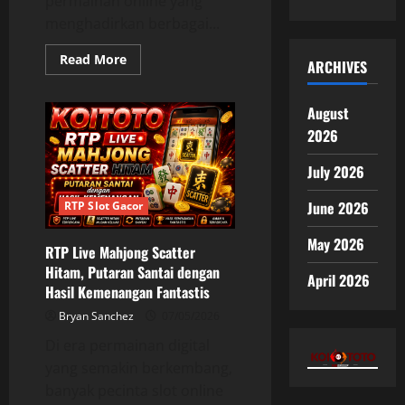
permainan online yang
menghadirkan berbagai...
Read
Read More
ARCHIVES
more
about
Panduan
Lengkap
August
Memilih
2026
Slot
Gacor
Online
July 2026
Bonus
100
Persen
June 2026
RTP Slot Gacor
Anti
Rungkad
Tahun
May 2026
2026
RTP Live Mahjong Scatter
Hitam, Putaran Santai dengan
April 2026
Hasil Kemenangan Fantastis
Bryan Sanchez
07/05/2026
Di era permainan digital
yang semakin berkembang,
banyak pecinta slot online