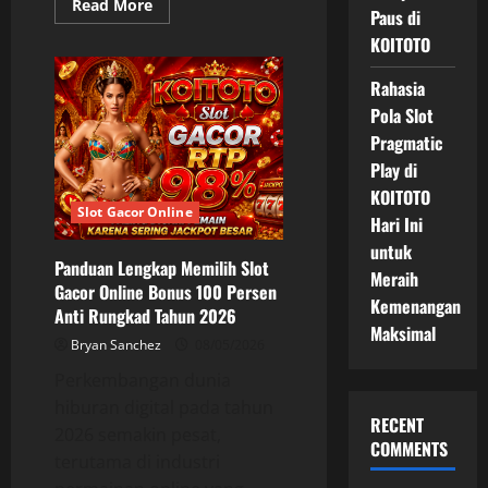
Read
Read More
Paus di
more
about
KOITOTO
Game
Mahjong
2
Rahasia
Gacor
2026
Pola Slot
Bonus
Pragmatic
Referral,
Cashback,
Play di
dan
Hadiah
KOITOTO
Jackpot
Slot Gacor Online
Terbesar
Hari Ini
untuk
Panduan Lengkap Memilih Slot
Meraih
Gacor Online Bonus 100 Persen
Kemenangan
Anti Rungkad Tahun 2026
Maksimal
Bryan Sanchez
08/05/2026
Perkembangan dunia
hiburan digital pada tahun
RECENT
2026 semakin pesat,
COMMENTS
terutama di industri