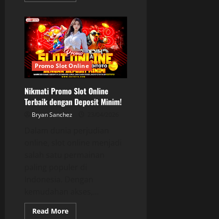
about
Pola
Slot
Resmi
No.1
2026
Terpercaya
dengan
Winrate
Promo Slot Online
Tinggi
dan
Minim
Risiko
Nikmati Promo Slot Online
Terbaik dengan Deposit Minim!
Bryan Sanchez
23/04/2026
Dalam dunia perjudian
online, slot online menjadi
salah satu permainan
paling populer di
Indonesia. Dengan
kemudahan akses,...
Read
Read More
more