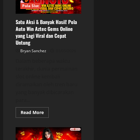
Peluang
Pola Slot
Jackpot
Tinggi
dan
Main
Satu Aksi & Banyak Hasil! Pola
Lancar
Auto Win Aztec Gems Online
Tanpa
Lag
yang Lagi Viral dan Cepat
Untung
Bryan Sanchez
01/05/2026
Dalam beberapa waktu
terakhir, dunia permainan
slot online kembali
diramaikan oleh tren baru
yang banyak dibicarakan
para...
Read
Read More
more
about
Satu
Aksi
&
Banyak