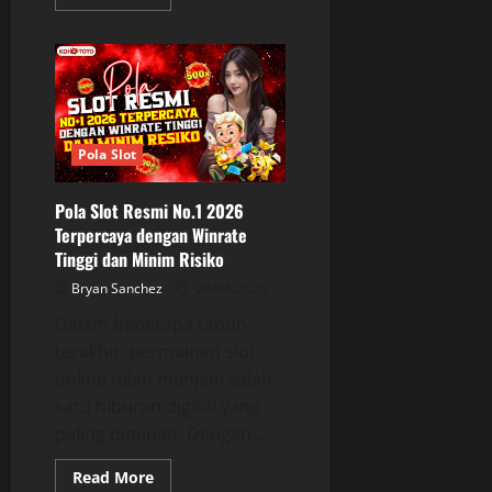
more
about
Nikmati
Free
Spin
Unlimited
di
KOITOTO
dan
Raih
Pola Slot
Jackpot
Slot
Tanpa
Batas,
Pola Slot Resmi No.1 2026
Jamin
Terpercaya dengan Winrate
Anti
ZONK!
Tinggi dan Minim Risiko
Bryan Sanchez
24/04/2026
Dalam beberapa tahun
terakhir, permainan slot
online telah menjadi salah
satu hiburan digital yang
paling diminati. Dengan...
Read
Read More
more