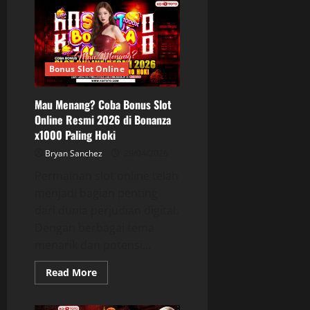
Terbaik
Promo
Jackpot
Slot
Mahjong
Ways
2
Bonus Slot Online
Online
No.1
2026
dengan
Mau Menang? Coba Bonus Slot
Fitur
Online Resmi 2026 di Bonanza
Multiplier
Besar
x1000 Paling Hoki
Bryan Sanchez
29/04/2026
Permainan slot online telah
menjadi bagian penting
dari dunia perjudian digital.
Dengan berbagai tema
menarik dan potensi...
Read
Read More
more
about
Mau