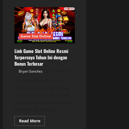
about
Strategi
Jitu
Bonus
Slot
Online
Gacor
Pasti
Bayar
Game Slot Online
Modal
Receh
Hasil
Maksimal!
Link Game Slot Online Resmi
Terpercaya Tahun Ini dengan
Bonus Terbesar
Bryan Sanchez
21/04/2026
Dalam perkembangan
dunia hiburan digital saat
ini, permainan slot online
menjadi salah satu pilihan
favorit bagi banyak...
Read
Read More
more
about