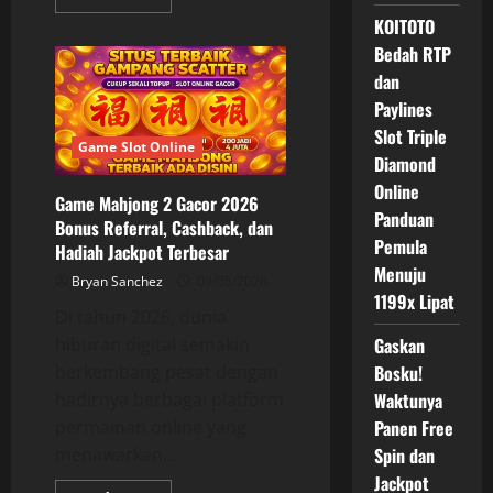
more
about
KOITOTO
Slot
Bedah RTP
Gacor
Auto
dan
Maxwin
Dengan
Paylines
Kemenangan
Spektakuler
Slot Triple
dan
Game Slot Online
Diamond
JP
Terbaik
Online
Game Mahjong 2 Gacor 2026
Panduan
Bonus Referral, Cashback, dan
Pemula
Hadiah Jackpot Terbesar
Menuju
Bryan Sanchez
09/05/2026
1199x Lipat
Di tahun 2026, dunia
Gaskan
hiburan digital semakin
Bosku!
berkembang pesat dengan
Waktunya
hadirnya berbagai platform
Panen Free
permainan online yang
Spin dan
menawarkan...
Jackpot