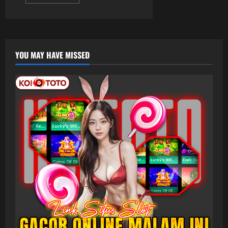
more
about
Trik
Slot
Gacor
Online
2026
Tips
YOU MAY HAVE MISSED
Menang
Besar
dengan
Modal
Kecil