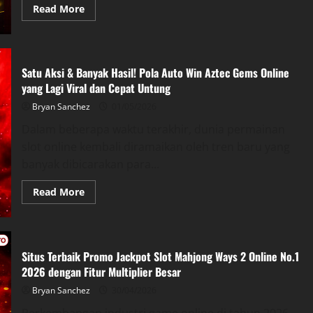
Read
Read More
more
about
Bigger
Bass
Splash
Free
Satu Aksi & Banyak Hasil! Pola Auto Win Aztec Gems Online
Spin
Terpercaya
yang Lagi Viral dan Cepat Untung
2026
Peluang
Bryan Sanchez
01/05/2026
Jackpot
Tinggi
Dalam beberapa waktu terakhir, dunia permainan
dan
Main
slot online kembali diramaikan oleh tren baru yang
Lancar
banyak dibicarakan para...
Tanpa
Lag
Read
Read More
more
about
Satu
Aksi
&
Banyak
Situs Terbaik Promo Jackpot Slot Mahjong Ways 2 Online No.1
Hasil!
Pola
2026 dengan Fitur Multiplier Besar
Auto
Win
Bryan Sanchez
30/04/2026
Aztec
Gems
Perkembangan industri game online di tahun 2026