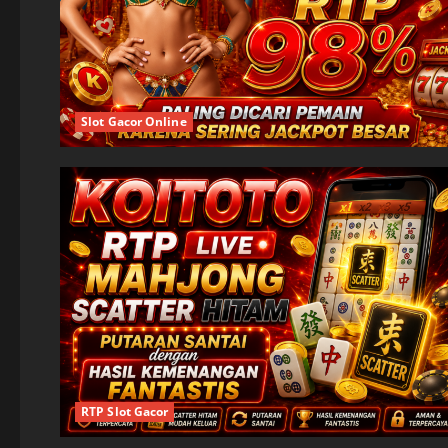
Slot Gacor Online
RTP Slot Gacor