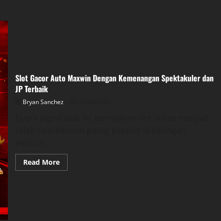
Slot Gacor Auto Maxwin Dengan Kemenangan Spektakuler dan
JP Terbaik
Bryan Sanchez
11/05/2026
Di era digital saat ini, permainan slot online menjadi
salah satu hiburan paling populer di kalangan
pecinta...
Read
Read More
more
about
Slot
Gacor
Auto
Maxwin
Dengan
Kemenangan