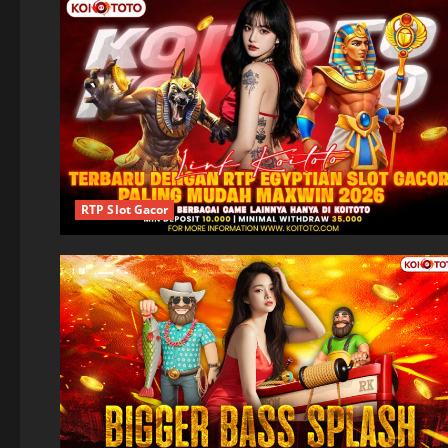
RTP Slot Gacor