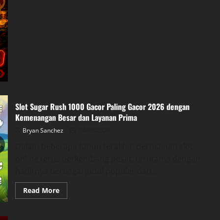
Gacor
di
Jungle
Gorilla
–
Free
Spin
Mudah
&
Jackpot
Slot
No.1
Indonesia
Tahun
2026
Slot Sugar Rush 1000 Gacor Paling Gacor 2026 dengan
Kemenangan Besar dan Layanan Prima
Bryan Sanchez
04/05/2026
Dalam beberapa tahun terakhir, permainan slot
online terus berkembang pesat, terutama dengan
hadirnya berbagai judul populer dari...
Read
Read More
more
about
Slot
Sugar