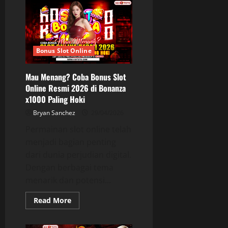
Terbaik
Promo
Jackpot
Slot
Mahjong
Ways
2
Bonus Slot Online
Online
No.1
2026
dengan
Mau Menang? Coba Bonus Slot
Fitur
Online Resmi 2026 di Bonanza
Multiplier
Besar
x1000 Paling Hoki
Bryan Sanchez
29/04/2026
Permainan slot online telah
menjadi bagian penting
dari dunia perjudian digital.
Dengan berbagai tema
menarik dan potensi...
Read
Read More
more
about
Mau