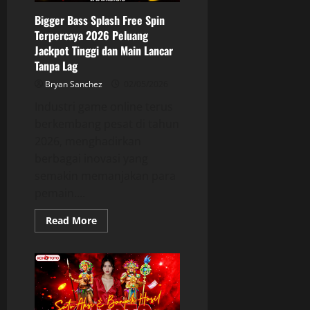
2026
Bigger Bass Splash Free Spin
Terpercaya 2026 Peluang
Jackpot Tinggi dan Main Lancar
Tanpa Lag
Bryan Sanchez
02/05/2026
Industri game online terus
berkembang pesat di tahun
2026, menghadirkan
berbagai inovasi yang
semakin memanjakan para
pemain....
Read
Read More
more
about
Bigger
Bass
Splash
Free
Spin
Terpercaya
2026