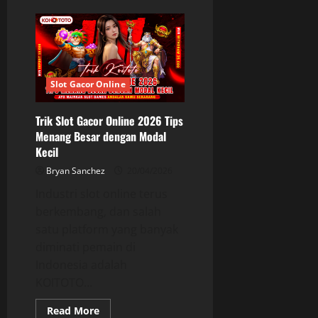
Link
Game
Slot
Online
Resmi
Terpercaya
Tahun
Ini
Slot Gacor Online
dengan
Bonus
Terbesar
Trik Slot Gacor Online 2026 Tips
Menang Besar dengan Modal
Kecil
Bryan Sanchez
20/04/2026
Industri slot online terus
berkembang, dan salah
satu platform yang banyak
diminati pemain di
Indonesia adalah
KOITOTO...
Read
Read More