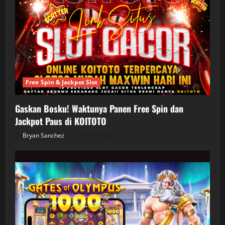
Free Spin & Jackpot Slot
Gaskan Bosku! Waktunya Panen Free Spin dan
Jackpot Paus di KOITOTO
Bryan Sanchez
05/08/2026