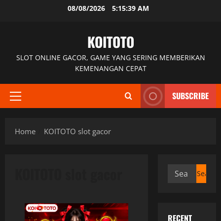
Skip
08/08/2026
5:15:41 AM
to
content
KOITOTO
SLOT ONLINE GACOR, GAME YANG SERING MEMBERIKAN
KEMENANGAN CEPAT
SUBSCRIBE
Primary
Menu
Home
KOITOTO slot gacor
KOITOTO slot gacor
Search
for:
RECENT