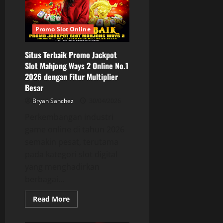
Hasil!
Pola
Auto
Win
Promo Slot Online
Aztec
Gems
Online
yang
Situs Terbaik Promo Jackpot
Lagi
Slot Mahjong Ways 2 Online No.1
Viral
dan
2026 dengan Fitur Multiplier
Cepat
Besar
Untung
Bryan Sanchez
30/04/2026
Perkembangan industri
game online di tahun 2026
semakin pesat, terutama
pada kategori slot digital
yang menghadirkan
berbagai...
Read
Read More
more
about
Situs