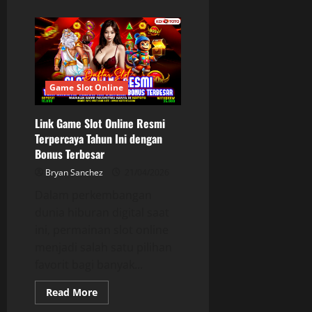
about
Strategi
Jitu
Bonus
Slot
Online
Gacor
Pasti
Bayar
Game Slot Online
Modal
Receh
Hasil
Maksimal!
Link Game Slot Online Resmi
Terpercaya Tahun Ini dengan
Bonus Terbesar
Bryan Sanchez
21/04/2026
Dalam perkembangan
dunia hiburan digital saat
ini, permainan slot online
menjadi salah satu pilihan
favorit bagi banyak...
Read
Read More
more
about