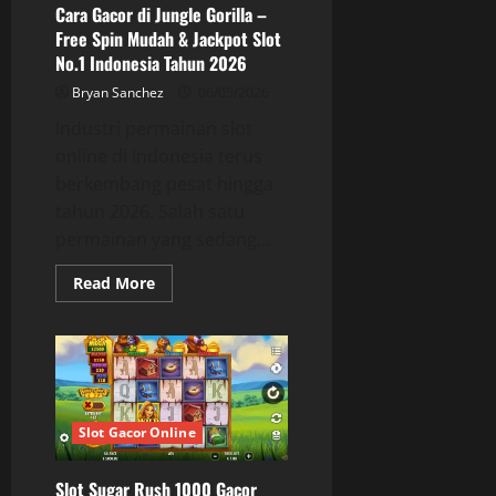
Cara Gacor di Jungle Gorilla –
Free Spin Mudah & Jackpot Slot
No.1 Indonesia Tahun 2026
Bryan Sanchez
06/05/2026
Industri permainan slot
online di Indonesia terus
berkembang pesat hingga
tahun 2026. Salah satu
permainan yang sedang...
Read
Read More
more
about
Cara
Gacor
di
Jungle
Gorilla
–
Free
Slot Gacor Online
Spin
Mudah
&
Jackpot
Slot Sugar Rush 1000 Gacor