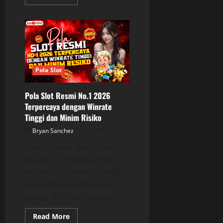
more
about
Nikmati
Free
Spin
Unlimited
di
KOITOTO
dan
Raih
Pola Slot
Jackpot
Slot
Tanpa
Batas,
Pola Slot Resmi No.1 2026
Jamin
Terpercaya dengan Winrate
Anti
ZONK!
Tinggi dan Minim Risiko
Bryan Sanchez
24/04/2026
Dalam beberapa tahun
terakhir, permainan slot
online telah menjadi salah
satu hiburan digital yang
paling diminati. Dengan...
Read
Read More
more