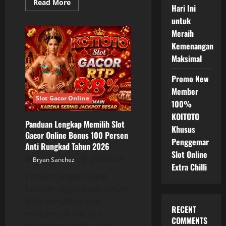
Read
Read More
Hari Ini
more
about
untuk
Game
Mahjong
Meraih
2
Gacor
Kemenangan
2026
Maksimal
Bonus
Referral,
Cashback,
Promo New
dan
Hadiah
Member
Jackpot
Slot Gacor Online
Terbesar
100%
KOITOTO
Panduan Lengkap Memilih Slot
Khusus
Gacor Online Bonus 100 Persen
Penggemar
Anti Rungkad Tahun 2026
Slot Online
Bryan Sanchez
08/05/2026
Extra Chilli
Perkembangan dunia
hiburan digital pada tahun
2026 semakin pesat,
RECENT
terutama di industri
COMMENTS