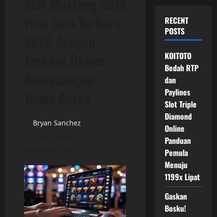
Slot Mustang Gold
Free Spin Terbaru
RECENT
POSTS
2026 dengan
KOITOTO
Jackpot Online
Bedah RTP
Kemenangan
dan
Paylines
Tanpa Batas
Slot Triple
Diamond
Bryan Sanchez
Online
16/05/2026
Panduan
6 minutes read
Pemula
Menuju
1199x Lipat
Gaskan
Bosku!