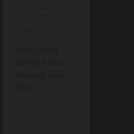
perangkat mobile. Hal ini
memungkinkan pemain
menikmati permainan
kapan saja tanpa
hambatan.
Keunggulan
KOITOTO Slot
Mustang Gold
2026
Ada beberapa alasan
mengapa game ini menjadi
favorit para pemain slot
online pada tahun 2026,
antara lain: