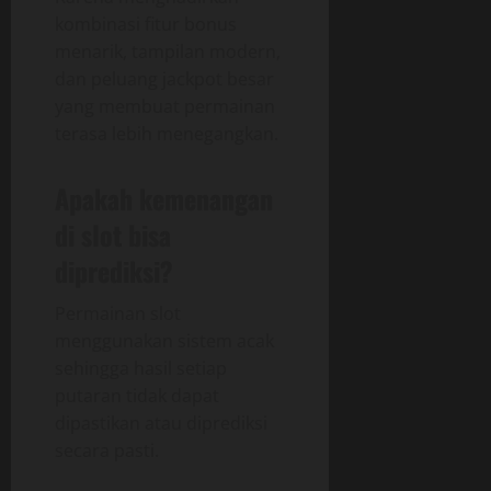
kombinasi fitur bonus
menarik, tampilan modern,
dan peluang jackpot besar
yang membuat permainan
terasa lebih menegangkan.
Apakah kemenangan
di slot bisa
diprediksi?
Permainan slot
menggunakan sistem acak
sehingga hasil setiap
putaran tidak dapat
dipastikan atau diprediksi
secara pasti.