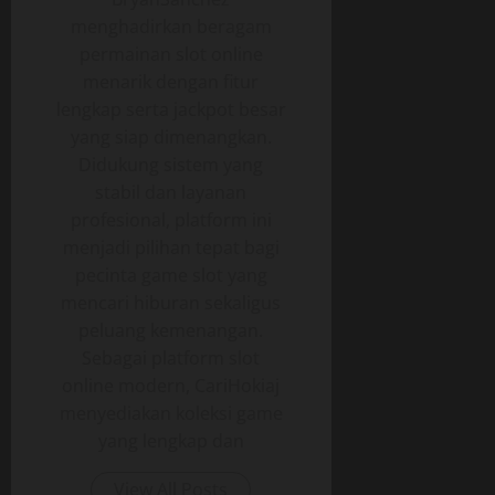
menghadirkan beragam
permainan slot online
menarik dengan fitur
lengkap serta jackpot besar
yang siap dimenangkan.
Didukung sistem yang
stabil dan layanan
profesional, platform ini
menjadi pilihan tepat bagi
pecinta game slot yang
mencari hiburan sekaligus
peluang kemenangan.
Sebagai platform slot
online modern, CariHokiaj
menyediakan koleksi game
yang lengkap dan
View All Posts