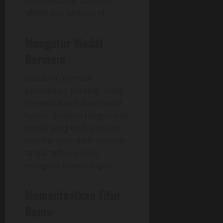
permainan terasa lebih
efektif dan terkontrol.
Mengatur Modal
Bermain
Sebelum memulai
permainan, penting untuk
menentukan batas modal
harian. Dengan pengaturan
modal yang baik, pemain
bisa bermain lebih nyaman
tanpa terburu-buru
mengejar kemenangan.
Memanfaatkan Fitur
Demo