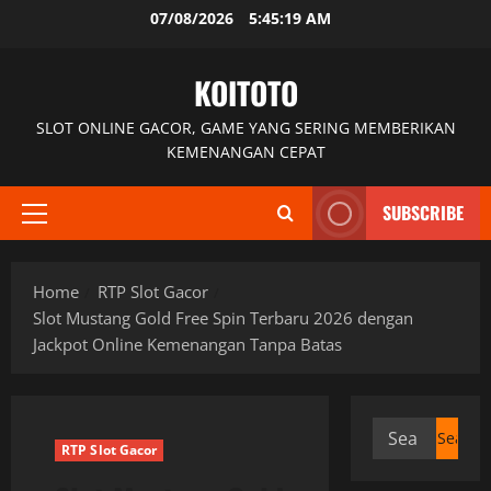
Skip
07/08/2026
5:45:20 AM
to
content
KOITOTO
SLOT ONLINE GACOR, GAME YANG SERING MEMBERIKAN
KEMENANGAN CEPAT
SUBSCRIBE
Primary
Menu
Home
RTP Slot Gacor
Slot Mustang Gold Free Spin Terbaru 2026 dengan
Jackpot Online Kemenangan Tanpa Batas
Search
RTP Slot Gacor
for: