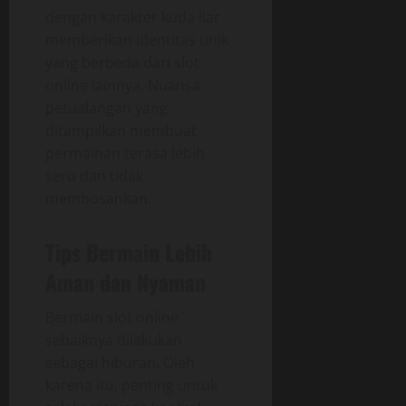
dengan karakter kuda liar
memberikan identitas unik
yang berbeda dari slot
online lainnya. Nuansa
petualangan yang
ditampilkan membuat
permainan terasa lebih
seru dan tidak
membosankan.
Tips Bermain Lebih
Aman dan Nyaman
Bermain slot online
sebaiknya dilakukan
sebagai hiburan. Oleh
karena itu, penting untuk