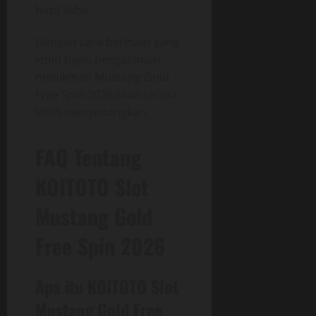
hasil akhir
Dengan cara bermain yang
lebih bijak, pengalaman
menikmati Mustang Gold
Free Spin 2026 akan terasa
lebih menyenangkan.
FAQ Tentang
KOITOTO Slot
Mustang Gold
Free Spin 2026
Apa itu KOITOTO Slot
Mustang Gold Free