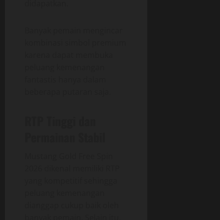
didapatkan.
Banyak pemain mengincar
kombinasi simbol premium
karena dapat membuka
peluang kemenangan
fantastis hanya dalam
beberapa putaran saja.
RTP Tinggi dan
Permainan Stabil
Mustang Gold Free Spin
2026 dikenal memiliki RTP
yang kompetitif sehingga
peluang kemenangan
dianggap cukup baik oleh
banyak pemain. Selain itu,