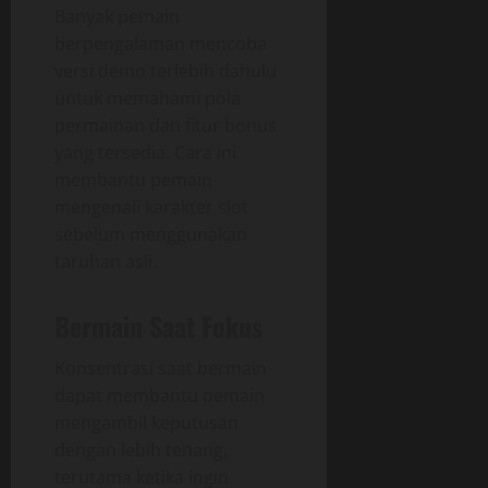
Banyak pemain
berpengalaman mencoba
versi demo terlebih dahulu
untuk memahami pola
permainan dan fitur bonus
yang tersedia. Cara ini
membantu pemain
mengenali karakter slot
sebelum menggunakan
taruhan asli.
Bermain Saat Fokus
Konsentrasi saat bermain
dapat membantu pemain
mengambil keputusan
dengan lebih tenang,
terutama ketika ingin