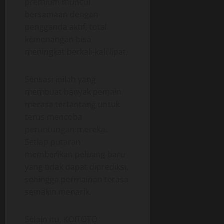
premium muncul
bersamaan dengan
pengganda aktif, total
kemenangan bisa
meningkat berkali-kali lipat.
Sensasi inilah yang
membuat banyak pemain
merasa tertantang untuk
terus mencoba
peruntungan mereka.
Setiap putaran
memberikan peluang baru
yang tidak dapat diprediksi,
sehingga permainan terasa
semakin menarik.
Selain itu, KOITOTO