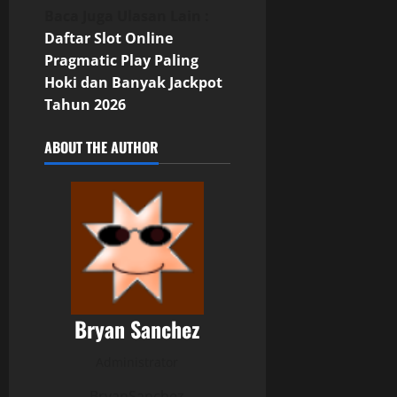
Baca Juga Ulasan Lain :
Daftar Slot Online
Pragmatic Play Paling
Hoki dan Banyak Jackpot
Tahun 2026
ABOUT THE AUTHOR
Bryan Sanchez
Administrator
BryanSanchez