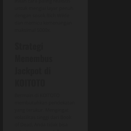
Inilah cara paling realistis
untuk mengisi layar penuh
dengan sosok Rich Wilde
dan memicu kemenangan
maksimal 5000x.
Strategi
Menembus
Jackpot di
KOITOTO
Bermain di KOITOTO
membutuhkan pendekatan
yang terukur. Mengingat
volatilitas tinggi dari Book
of Dead, Anda tidak bisa