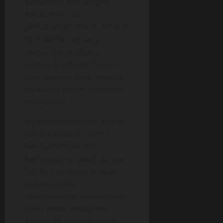
kombinasi dari disiplin,
kesabaran, dan
pemahaman teknis. Simbol
Rich Wilde memang
menjadi primadona,
namun ia adalah “hadiah”
bagi mereka yang mampu
bertahan dalam volatilitas
permainan.
Ingatlah bahwa slot adalah
bentuk hiburan. Selalu
bermainlah secara
bertanggung jawab. Jangan
biarkan pengejaran akan
jackpot 5000x
mengaburkan kemampuan
Anda untuk mengelola
keuangan dengan sehat.