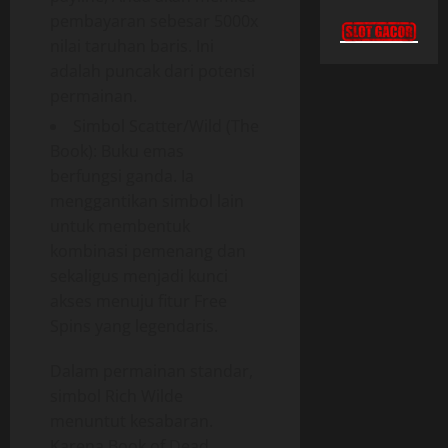
pembayaran sebesar 5000x
nilai taruhan baris. Ini
adalah puncak dari potensi
permainan.
Simbol Scatter/Wild (The
Book): Buku emas
berfungsi ganda. Ia
menggantikan simbol lain
untuk membentuk
kombinasi pemenang dan
sekaligus menjadi kunci
akses menuju fitur Free
Spins yang legendaris.
Dalam permainan standar,
simbol Rich Wilde
menuntut kesabaran.
Karena Book of Dead