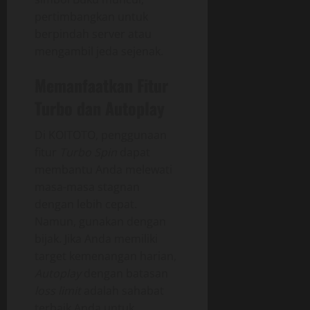
pertimbangkan untuk
berpindah server atau
mengambil jeda sejenak.
Memanfaatkan Fitur
Turbo dan Autoplay
Di KOITOTO, penggunaan
fitur
Turbo Spin
dapat
membantu Anda melewati
masa-masa stagnan
dengan lebih cepat.
Namun, gunakan dengan
bijak. Jika Anda memiliki
target kemenangan harian,
Autoplay
dengan batasan
loss limit
adalah sahabat
terbaik Anda untuk