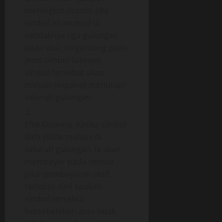
meningkat drastis. Jika
simbol ini muncul di
setidaknya tiga gulungan
(atau dua, tergantung pada
jenis simbol lainnya),
simbol tersebut akan
meluas (expand) menutupi
seluruh gulungan.
Efek Domino: Ketika simbol
Rich Wilde meluas di
seluruh gulungan, ia akan
membayar pada semua
jalur pembayaran aktif,
terlepas dari apakah
simbol tersebut
bersebelahan atau tidak.