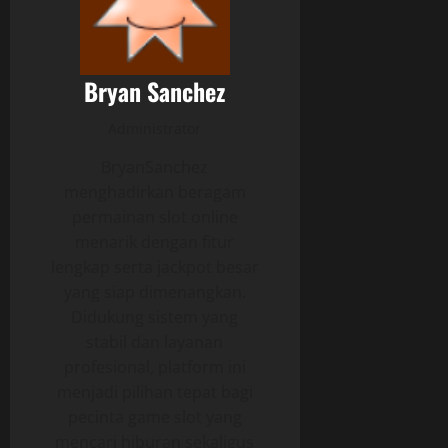
Bryan Sanchez
Administrator
BryanSanchez
menghadirkan beragam
permainan slot online
menarik dengan fitur
lengkap serta jackpot besar
yang siap dimenangkan.
Didukung sistem yang
stabil dan layanan
profesional, platform ini
menjadi pilihan tepat bagi
pecinta game slot yang
mencari hiburan sekaligus