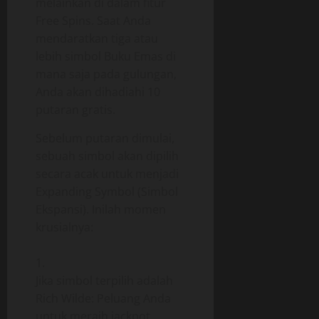
melainkan di dalam fitur
Free Spins. Saat Anda
mendaratkan tiga atau
lebih simbol Buku Emas di
mana saja pada gulungan,
Anda akan dihadiahi 10
putaran gratis.
Sebelum putaran dimulai,
sebuah simbol akan dipilih
secara acak untuk menjadi
Expanding Symbol (Simbol
Ekspansi). Inilah momen
krusialnya:
Jika simbol terpilih adalah
Rich Wilde: Peluang Anda
untuk meraih jackpot