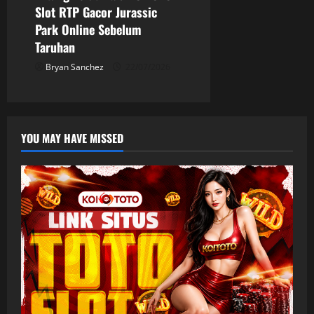
Slot RTP Gacor Jurassic
Park Online Sebelum
Taruhan
Bryan Sanchez
22/07/2026
YOU MAY HAVE MISSED