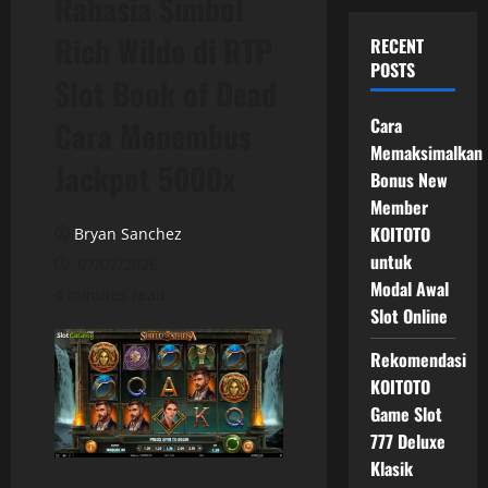
Rahasia Simbol
Rich Wilde di RTP
RECENT
POSTS
Slot Book of Dead
Cara
Cara Menembus
Memaksimalkan
Jackpot 5000x
Bonus New
Member
KOITOTO
Bryan Sanchez
untuk
07/07/2026
Modal Awal
4 minutes read
Slot Online
Rekomendasi
KOITOTO
Game Slot
777 Deluxe
Klasik