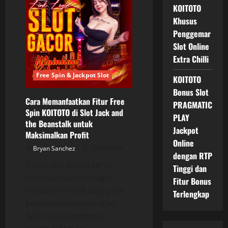
Besar
KOITOTO
Chaos
Khusus
Crew
dengan
Penggemar
Modal
Promo
Slot Online
KOITOTO
Extra Chilli
Free Spin & Jackpot Slot
KOITOTO
Bonus Slot
Cara Memanfaatkan Fitur Free
PRAGMATIC
Spin KOITOTO di Slot Jack and
PLAY
the Beanstalk untuk
Jackpot
Maksimalkan Profit
Online
Bryan Sanchez
29/07/2026
dengan RTP
Dunia slot online terus
Tinggi dan
menawarkan berbagai
Fitur Bonus
inovasi menarik bagi para
Terlengkap
pencari keberuntungan.
Salah satu kombinasi