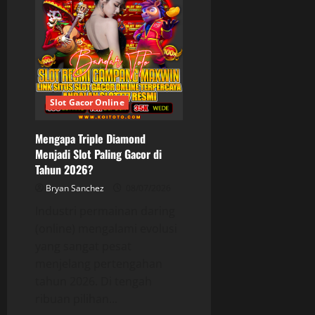
dan
Cupcake
pada
White
Rabbit
Megaways
Slot Gacor Online
Mengapa Triple Diamond
Menjadi Slot Paling Gacor di
Tahun 2026?
Bryan Sanchez
08/07/2026
Industri permainan daring
(online) mengalami evolusi
yang sangat pesat
menjelang pertengahan
tahun 2026. Di tengah
ribuan pilihan...