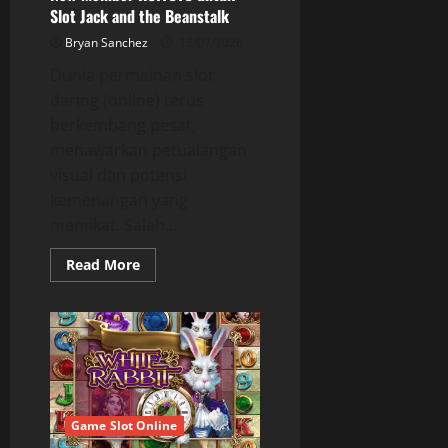
Slot Jack and the Beanstalk
Bryan Sanchez
18/07/2026
Dunia permainan slot
daring (online) terus
berkembang pesat,
menawarkan petualangan
visual dan potensi
kemenangan yang
memikat. Salah...
Read
Read More
more
about
Bergabunglah
Sekarang!
Bonus
New
Member
KOITOTO
untuk
Slot
Jack
Game Slot Online
and
the