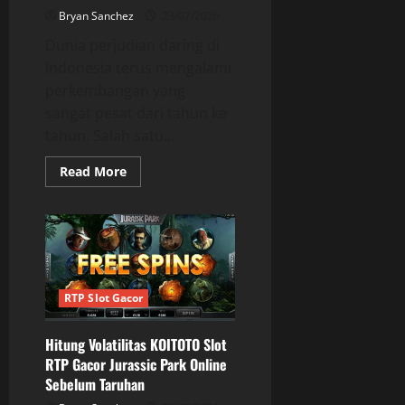
Bryan Sanchez
23/07/2026
Dunia perjudian daring di
Indonesia terus mengalami
perkembangan yang
sangat pesat dari tahun ke
tahun. Salah satu...
Read
Read More
more
about
Bandar
3D
Slots
Gacor
Online
Terbesar
Sediakan
Ribuan
RTP Slot Gacor
Game
Pilihan
KOITOTO
Hitung Volatilitas KOITOTO Slot
RTP Gacor Jurassic Park Online
Sebelum Taruhan