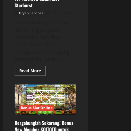
Starburst
Bryan Sanchez
19/07/2026
Dalam dunia permainan
slot daring yang kian
kompetitif, pemilihan
platform dan status
keanggotaan memegang
peranan vital dalam...
Read
Read More
more
about
Keuntungan
Menjadi
Member
VIP
KOITOTO
untuk
Slot
Bonus Slot Online
Starburst
Bergabunglah Sekarang! Bonus
New Member KOITOTO untuk