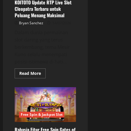
KOITOTO Update RTP Live Slot
Party
Paling
Cleopatra Terbaru untuk
Gacor
Peluang Menang Maksimal
Bryan Sanchez
14/07/2026
Dalam dunia permainan
slot daring yang terus
berkembang, tema Mesir
Kuno selalu menempati
posisi istimewa di hati...
Read
Read More
more
about
KOITOTO
Update
RTP
Live
Slot
Cleopatra
Terbaru
untuk
Free Spin & Jackpot Slot
Peluang
Menang
Maksimal
Rahasia Fitur Free Spin Gates of