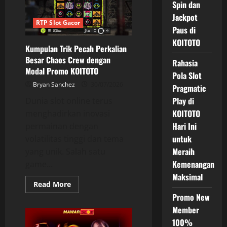
Spin dan
KOITOTO
Slot
Jackpot
Reactoonz
RTP Slot Gacor
Gacor
Paus di
Hari
KOITOTO
Ini
Kumpulan Trik Pecah Perkalian
Besar Chaos Crew dengan
Rahasia
Modal Promo KOITOTO
Pola Slot
Bryan Sanchez
30/07/2026
Pragmatic
Play di
Dunia slot online terus
KOITOTO
menghadirkan inovasi
Hari Ini
permainan dengan
untuk
volatilitas tinggi dan tema
Meraih
yang unik. Salah satu
Kemenangan
game...
Maksimal
Read
Read More
more
Promo New
about
Kumpulan
Member
Trik
Pecah
100%
Perkalian