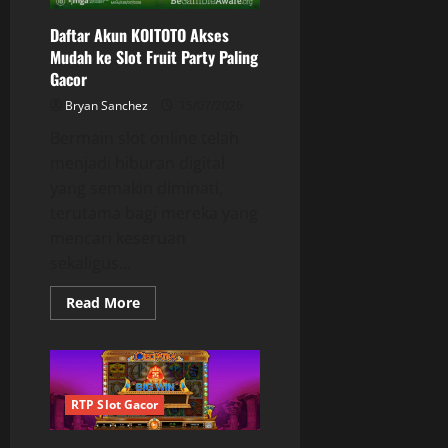
Reels
KOITOTO
Daftar Akun KOITOTO Akses
Mudah ke Slot Fruit Party Paling
Gacor
Bryan Sanchez
15/07/2026
Bermain slot online telah
menjadi hiburan digital
yang semakin diminati,
terutama bagi mereka yang
mencari keseruan
sekaligus...
Read
Read More
more
about
Daftar
Akun
KOITOTO
Akses
Mudah
RTP Slot Gacor
ke
Slot
Fruit