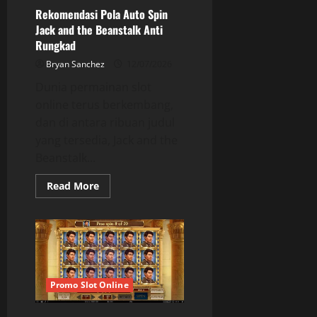
Rekomendasi Pola Auto Spin
Jack and the Beanstalk Anti
Rungkad
Bryan Sanchez
12/07/2026
Dunia permainan slot
online terus berkembang,
dan di antara ribuan judul
yang tersedia, Jack and the
Beanstalk...
Read
Read More
more
about
Rekomendasi
Pola
Auto
Spin
Jack
and
the
Beanstalk
Promo Slot Online
Anti
Rungkad