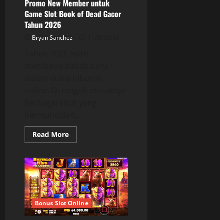
Promo New Member untuk
Game Slot Book of Dead Gacor
Tahun 2026
Bryan Sanchez
11/07/2026
Tahun 2026 telah
membawa babak baru
dalam dunia hiburan
online. Di tengah maraknya
berbagai situs yang
bermunculan,...
Read
Read More
more
about
Promo
New
Member
untuk
Game
Slot
Book
of
Bonus Slot Online
Dead
Gacor