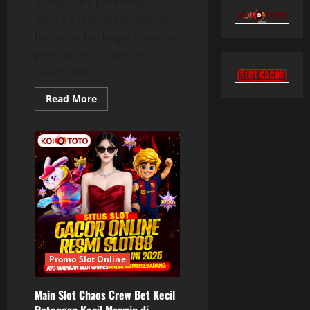
mengalami perkembangan
yang sangat pesat dengan
hadirnya berbagai provider
permainan terkemuka.
Salah satu...
Read
Read More
more
about
Rekomendasi
Pola
Slot
Wolf
Gold
Online
Paling
Gampang
Maxwin
di
KOITOTO
Promo Slot Online
Main Slot Chaos Crew Bet Kecil
Potongan Kecil Maxwin di