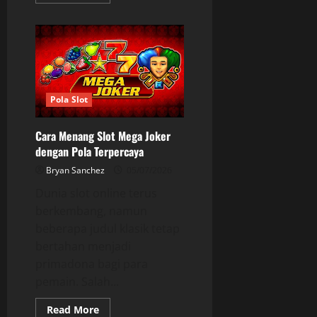
more
about
Rahasia
Multiplier
10x
di
Free
Spin
Big
Bass
Bonanza
Pola Slot
Panduan
Lengkap
2026
Cara Menang Slot Mega Joker
dengan Pola Terpercaya
Bryan Sanchez
05/07/2026
Dunia slot online terus
berkembang, namun
beberapa judul klasik tetap
bertahan menjadi
primadona bagi para
pemain. Salah...
Read
Read More