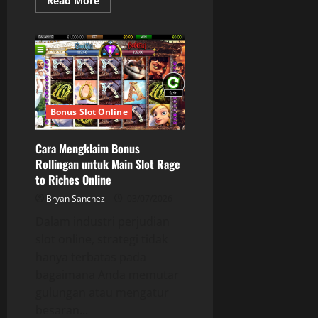
Read More
more
about
Promo
Slot
Online
New
Member:
Bebas
Spin
Gratis
di
Bonus Slot Online
Thunderstruck
II
Gacor
Cara Mengklaim Bonus
Rollingan untuk Main Slot Rage
to Riches Online
Bryan Sanchez
03/07/2026
Dalam industri perjudian
slot online, strategi tidak
hanya terbatas pada
bagaimana Anda memutar
gulungan atau mengatur
besaran...