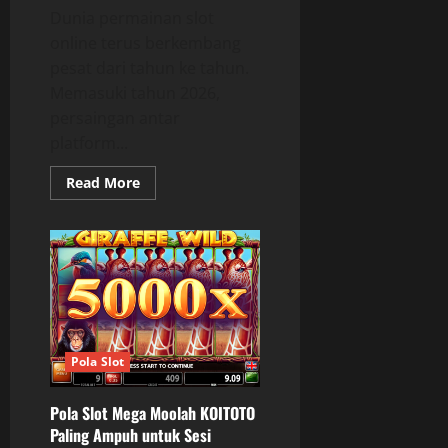
Dunia permainan slot
online terus berkembang
pesat dari tahun ke tahun.
Memasuki tahun 2026,
persaingan antar
platform...
Read
Read More
more
about
Panduan
Klaim
Bonus
Free
Spin
Harian
KOITOTO
Khusus
Triple
Diamond
Pola Slot
Pola Slot Mega Moolah KOITOTO
Paling Ampuh untuk Sesi