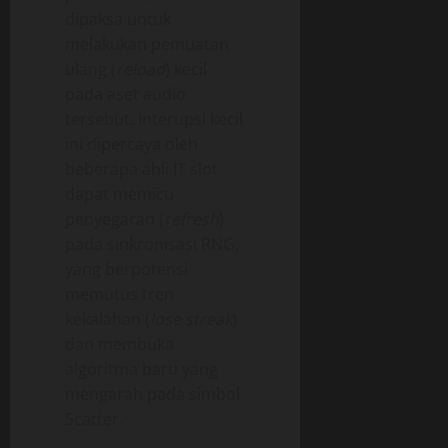
dipaksa untuk
melakukan pemuatan
ulang (
reload
) kecil
pada aset audio
tersebut. Interupsi kecil
ini dipercaya oleh
beberapa ahli IT slot
dapat memicu
penyegaran (
refresh
)
pada sinkronisasi RNG,
yang berpotensi
memutus tren
kekalahan (
lose streak
)
dan membuka
algoritma baru yang
mengarah pada simbol
Scatter.