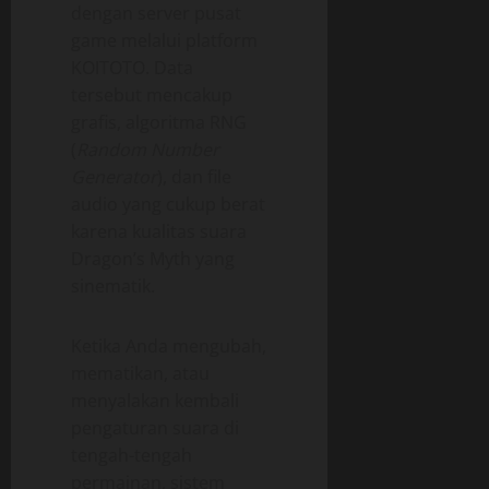
dengan server pusat
game melalui platform
KOITOTO. Data
tersebut mencakup
grafis, algoritma RNG
(
Random Number
Generator
), dan file
audio yang cukup berat
karena kualitas suara
Dragon’s Myth yang
sinematik.
Ketika Anda mengubah,
mematikan, atau
menyalakan kembali
pengaturan suara di
tengah-tengah
permainan, sistem