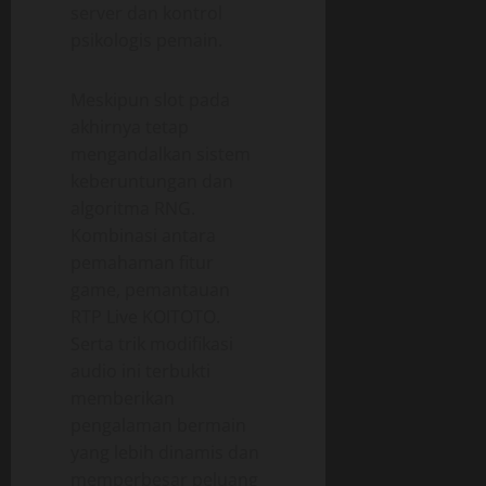
server dan kontrol
psikologis pemain.
Meskipun slot pada
akhirnya tetap
mengandalkan sistem
keberuntungan dan
algoritma RNG.
Kombinasi antara
pemahaman fitur
game, pemantauan
RTP Live KOITOTO.
Serta trik modifikasi
audio ini terbukti
memberikan
pengalaman bermain
yang lebih dinamis dan
memperbesar peluang