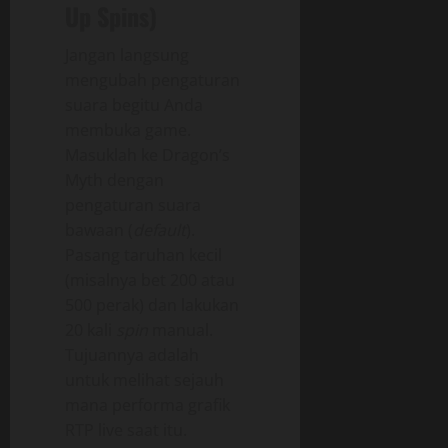
Up Spins)
Jangan langsung
mengubah pengaturan
suara begitu Anda
membuka game.
Masuklah ke Dragon’s
Myth dengan
pengaturan suara
bawaan (
default
).
Pasang taruhan kecil
(misalnya bet 200 atau
500 perak) dan lakukan
20 kali
spin
manual.
Tujuannya adalah
untuk melihat sejauh
mana performa grafik
RTP live saat itu.