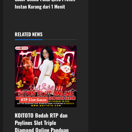
n
Instan Kurang dari 1 Menit
a
v
RELATED NEWS
i
g
a
t
i
RTP Slot Gacor
o
n
KOITOTO Bedah RTP dan
Paylines Slot Triple
Diamond Online Panduan