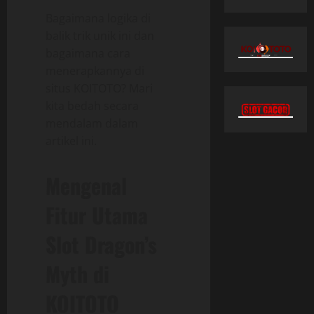
Bagaimana logika di
balik trik unik ini dan
bagaimana cara
menerapkannya di
situs KOITOTO? Mari
kita bedah secara
mendalam dalam
artikel ini.
Mengenal
Fitur Utama
Slot Dragon’s
Myth di
KOITOTO