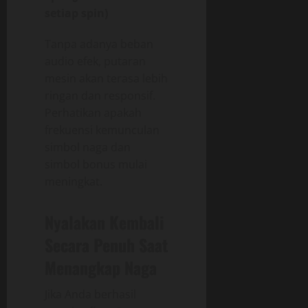
setiap spin)
Tanpa adanya beban
audio efek, putaran
mesin akan terasa lebih
ringan dan responsif.
Perhatikan apakah
frekuensi kemunculan
simbol naga dan
simbol bonus mulai
meningkat.
Nyalakan Kembali
Secara Penuh Saat
Menangkap Naga
Jika Anda berhasil