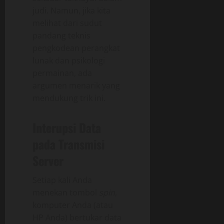
judi. Namun, jika kita
melihat dari sudut
pandang teknis
pengkodean perangkat
lunak dan psikologi
permainan, ada
argumen menarik yang
mendukung trik ini.
Interupsi Data
pada Transmisi
Server
Setiap kali Anda
menekan tombol
spin
,
komputer Anda (atau
HP Anda) bertukar data