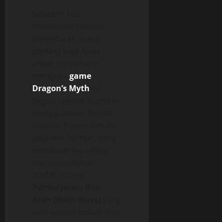
Sebelum kita
membahas rahasia
pengaturan suara,
penting bagi Anda
untuk memahami
mengapa
game
Dragon’s Myth
ini
begitu spesial. Game ini
menggunakan format
standar 5
reels
dan 20
paylines
. Namun, yang
membuatnya sangat
menguntungkan
adalah sistem
Pembayaran Dua
Arah (Both Ways)
yang
aktif selama babak
Free