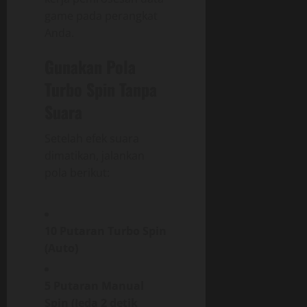
game pada perangkat
Anda.
Gunakan Pola
Turbo Spin Tanpa
Suara
Setelah efek suara
dimatikan, jalankan
pola berikut:
10 Putaran Turbo Spin
(Auto)
5 Putaran Manual
Spin (Jeda 2 detik