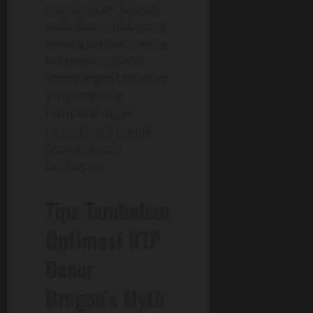
memberikan “kejutan”
pada sistem RNG yang
sedang berjalan, sering
kali memicu rantai
kemenangan beruntun
yang langsung
menyambung ke
munculnya 3 simbol
Scatter di
spin
berikutnya.
Tips Tambahan
Optimasi RTP
Gacor
Dragon’s Myth