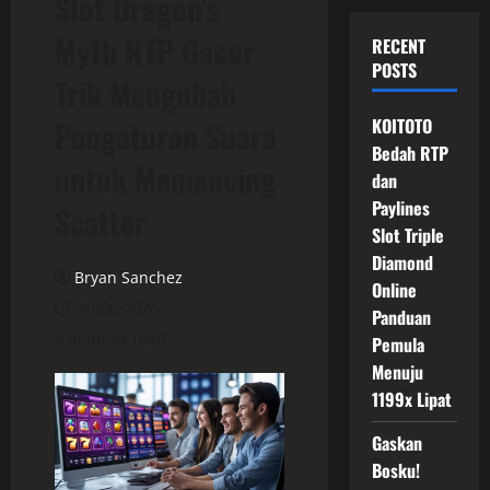
Slot Dragon’s
Myth RTP Gacor
RECENT
POSTS
Trik Mengubah
KOITOTO
Pengaturan Suara
Bedah RTP
untuk Memancing
dan
Paylines
Scatter
Slot Triple
Diamond
Bryan Sanchez
Online
30/06/2026
Panduan
6 minutes read
Pemula
Menuju
1199x Lipat
Gaskan
Bosku!