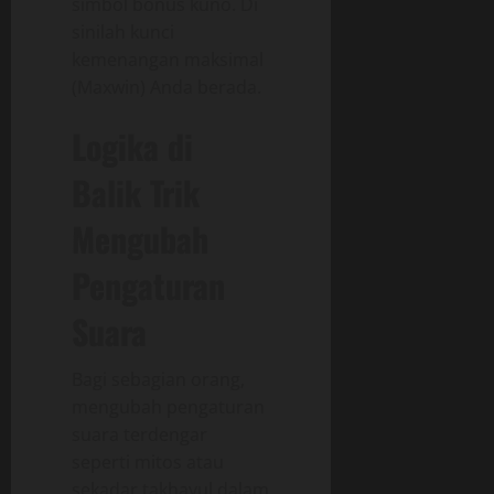
simbol bonus kuno. Di
sinilah kunci
kemenangan maksimal
(Maxwin) Anda berada.
Logika di
Balik Trik
Mengubah
Pengaturan
Suara
Bagi sebagian orang,
mengubah pengaturan
suara terdengar
seperti mitos atau
sekadar takhayul dalam