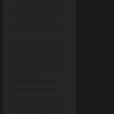
Mengejar kemenangan
besar dalam waktu singkat
Memiliki strategi
pengelolaan modal yang
lebih disiplin
Slot dengan RTP tinggi bisa
menjadi pilihan bagi kedua
tipe pemain, asalkan
disesuaikan dengan gaya
bermain masing-masing.
Strategi Bermain
yang Lebih Efektif
Meskipun tidak ada cara
pasti untuk menang,
beberapa strategi berikut