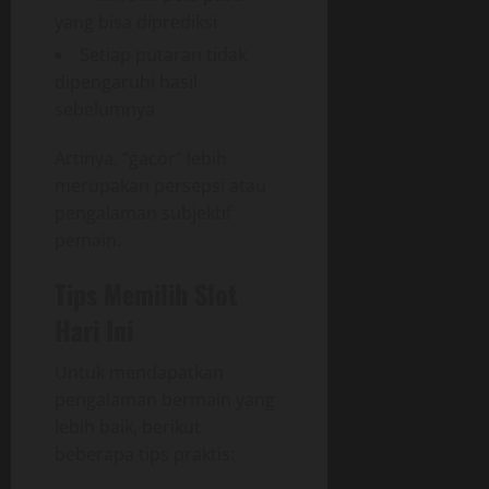
yang bisa diprediksi
Setiap putaran tidak
dipengaruhi hasil
sebelumnya
Artinya, “gacor” lebih
merupakan persepsi atau
pengalaman subjektif
pemain.
Tips Memilih Slot
Hari Ini
Untuk mendapatkan
pengalaman bermain yang
lebih baik, berikut
beberapa tips praktis: