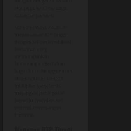
menjadikannya salah satu
slot populer di berbagai
kalangan pemain.
Mahjong Ways 2 Slot ini
menawarkan RTP tinggi
dengan sistem kombinasi
beruntun yang
memungkinkan
kemenangan bertahap.
Sugar Rush Menggunakan
sistem cluster dengan
multiplier yang terus
meningkat pada posisi
tertentu, memberikan
potensi kemenangan
berantai.
Mengapa RTP Tinggi