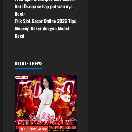
o
Anti Drama setiap putaran nya.
Next:
s
Trik Slot Gacor Online 2026 Tips
t
Menang Besar dengan Modal
Kecil
n
a
RELATED NEWS
v
i
g
a
t
i
RTP Slot Gacor