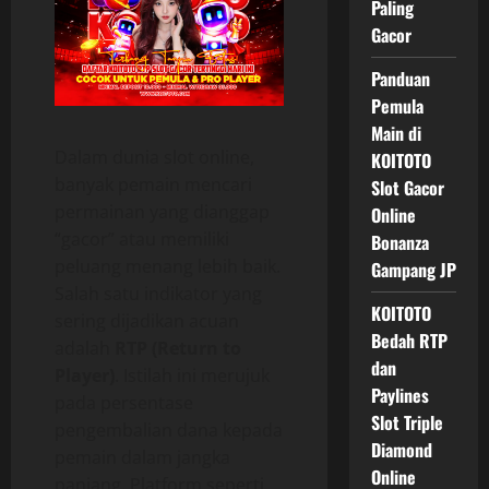
Paling
Gacor
Panduan
Pemula
Main di
Dalam dunia slot online,
KOITOTO
banyak pemain mencari
Slot Gacor
permainan yang dianggap
Online
“gacor” atau memiliki
Bonanza
peluang menang lebih baik.
Gampang JP
Salah satu indikator yang
KOITOTO
sering dijadikan acuan
Bedah RTP
adalah
RTP (Return to
dan
Player)
. Istilah ini merujuk
Paylines
pada persentase
Slot Triple
pengembalian dana kepada
Diamond
pemain dalam jangka
Online
panjang. Platform seperti