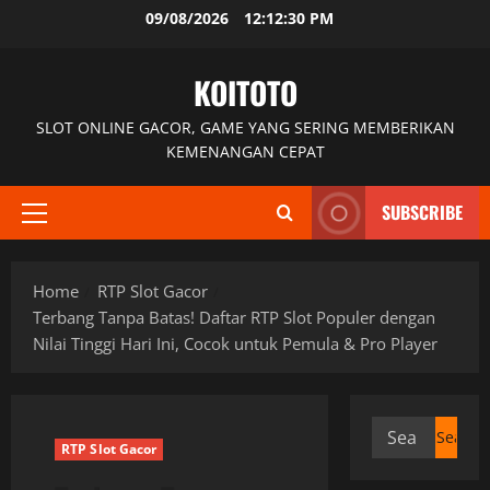
Skip
09/08/2026
12:12:31 PM
to
content
KOITOTO
SLOT ONLINE GACOR, GAME YANG SERING MEMBERIKAN
KEMENANGAN CEPAT
SUBSCRIBE
Primary
Menu
Home
RTP Slot Gacor
Terbang Tanpa Batas! Daftar RTP Slot Populer dengan
Nilai Tinggi Hari Ini, Cocok untuk Pemula & Pro Player
Search
RTP Slot Gacor
for: