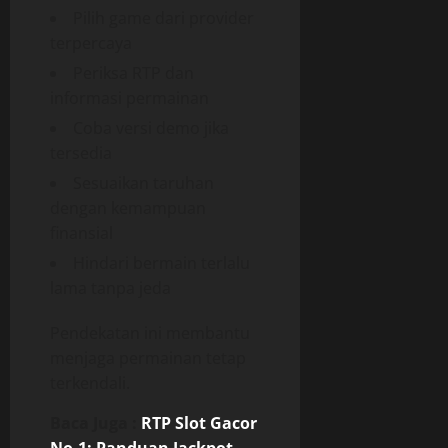
Pilih game dari provider
terpercaya
Periksa RTP dan
informasi permainan
Coba versi demo jika
tersedia
Sesuaikan taruhan
dengan kemampuan
finansial
Hindari bermain terlalu
lama tanpa jeda
Pendekatan ini membantu
menjaga permainan tetap
terkendali.
Baca Juga :
RTP Slot Gacor
No.1: Panduan Jackpot