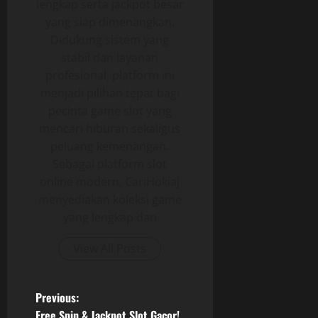
lengkap serta jackpot besar
yang siap dimenangkan.
Didukung sistem yang
stabil dan layanan
profesional, platform ini
menjadi pilihan tepat bagi
pecinta game slot yang
mencari hiburan sekaligus
peluang kemenangan.
Sebagai platform slot
online modern, CariHokiaj
menyediakan koleksi game
yang lengkap dan
View All Posts
P
Previous:
Free Spin & Jackpot Slot Gacor!