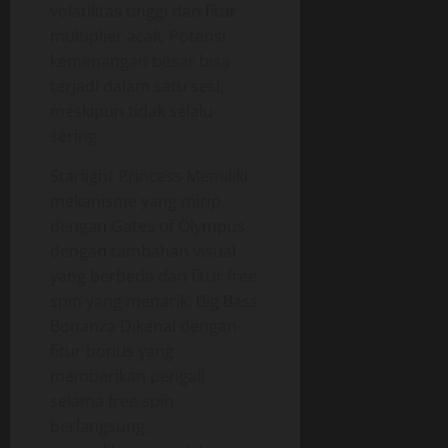
volatilitas tinggi dan fitur
multiplier acak. Potensi
kemenangan besar bisa
terjadi dalam satu sesi,
meskipun tidak selalu
sering.
Starlight Princess Memiliki
mekanisme yang mirip
dengan Gates of Olympus,
dengan tambahan visual
yang berbeda dan fitur free
spin yang menarik. Big Bass
Bonanza Dikenal dengan
fitur bonus yang
memberikan pengali
selama free spin
berlangsung,