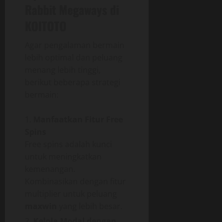
Rabbit Megaways di
KOITOTO
Agar pengalaman bermain
lebih optimal dan peluang
menang lebih tinggi,
berikut beberapa strategi
bermain:
Manfaatkan Fitur Free
Spins
Free spins adalah kunci
untuk meningkatkan
kemenangan.
Kombinasikan dengan fitur
multiplier untuk peluang
maxwin
yang lebih besar.
Kelola Modal dengan