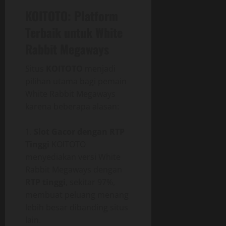
KOITOTO: Platform
Terbaik untuk White
Rabbit Megaways
Situs
KOITOTO
menjadi
pilihan utama bagi pemain
White Rabbit Megaways
karena beberapa alasan:
Slot Gacor dengan RTP
Tinggi
KOITOTO
menyediakan versi White
Rabbit Megaways dengan
RTP tinggi
, sekitar 97%,
membuat peluang menang
lebih besar dibanding situs
lain.