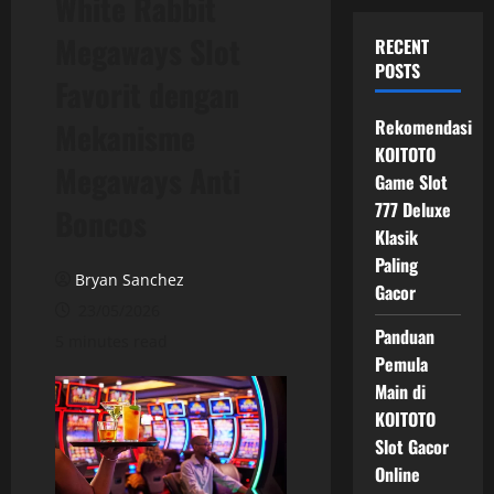
White Rabbit
Megaways Slot
RECENT
POSTS
Favorit dengan
Rekomendasi
Mekanisme
KOITOTO
Megaways Anti
Game Slot
777 Deluxe
Boncos
Klasik
Paling
Bryan Sanchez
Gacor
23/05/2026
Panduan
5 minutes read
Pemula
Main di
KOITOTO
Slot Gacor
Online