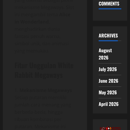
COMMENTS
mekanisme Megaways. Slot
ini mengambil tema
Alice
in Wonderland
,
menghadirkan dunia
ARCHIVES
fantasi penuh warna,
simbol unik, dan animasi
August
yang memukau.
2026
Fitur Unggulan White
July 2026
Rabbit Megaways
June 2026
Mekanisme Megaways
May 2026
Setiap putaran memiliki
April 2026
jumlah cara menang yang
berbeda-beda, hingga
ribuan kombinasi per
putaran. Mekanisme ini