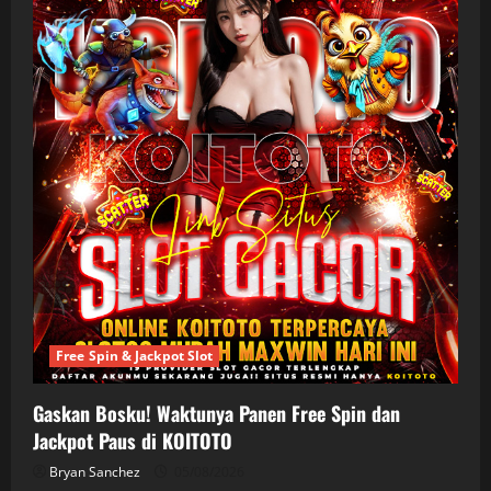
Free Spin & Jackpot Slot
Gaskan Bosku! Waktunya Panen Free Spin dan
Jackpot Paus di KOITOTO
Bryan Sanchez
05/08/2026