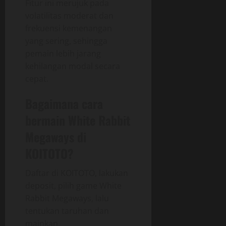
Fitur ini merujuk pada
volatilitas moderat dan
frekuensi kemenangan
yang sering, sehingga
pemain lebih jarang
kehilangan modal secara
cepat.
Bagaimana cara
bermain White Rabbit
Megaways di
KOITOTO?
Daftar di KOITOTO, lakukan
deposit, pilih game White
Rabbit Megaways, lalu
tentukan taruhan dan
mainkan.