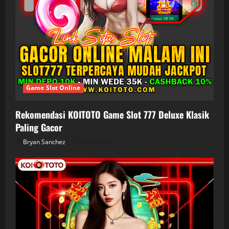
Game Slot Online
Rekomendasi KOITOTO Game Slot 777 Deluxe Klasik
Paling Gacor
Bryan Sanchez
08/08/2026