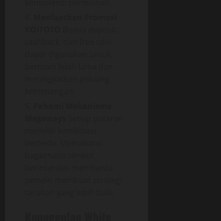
konsistensi permainan.
Manfaatkan Promosi
KOITOTO
Bonus deposit,
cashback, dan free spin
dapat digunakan untuk
bermain lebih lama dan
meningkatkan peluang
kemenangan.
Pahami Mekanisme
Megaways
Setiap putaran
memiliki kombinasi
berbeda. Memahami
bagaimana simbol
berinteraksi membantu
pemain membuat strategi
taruhan yang lebih baik.
Keunggulan White