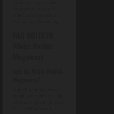
semua perangkat, baik
smartphone maupun
tablet, sehingga pemain
bisa bermain kapan saja.
FAQ KOITOTO
White Rabbit
Megaways
Apa itu White Rabbit
Megaways?
White Rabbit Megaways
adalah slot online dari Big
Time Gaming dengan tema
Alice in Wonderland,