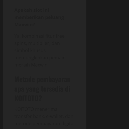
Apakah slot ini
memberikan peluang
Maxwin?
Ya, kombinasi fitur free
spins, multiplier, dan
simbol khusus
memungkinkan pemain
meraih Maxwin.
Metode pembayaran
apa yang tersedia di
KOITOTO?
KOITOTO menerima
transfer bank, e-wallet, dan
metode pembayaran digital