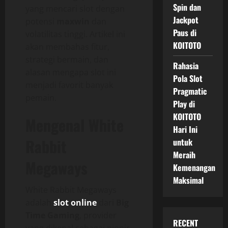
Spin dan
yang mencari slot dengan
Jackpot
potensi
maxwin
dan
Paus di
volatilitas tinggi. Artikel ini
KOITOTO
akan membahas fitur,
strategi bermain, dan
Rahasia
alasan mengapa slot ini
Pola Slot
menjadi favorit banyak
Pragmatic
pemain.
Play di
KOITOTO
Mengenal White
Hari Ini
Rabbit
untuk
Meraih
Megaways
Kemenangan
Maksimal
White Rabbit Megaways
adalah
slot online
dari
Big
Time Gaming
, provider
RECENT
yang dikenal sebagai pionir