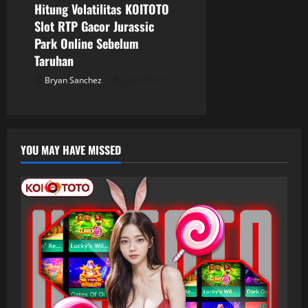
Hitung Volatilitas KOITOTO
Slot RTP Gacor Jurassic
Park Online Sebelum
Taruhan
Bryan Sanchez
22/07/2026
YOU MAY HAVE MISSED