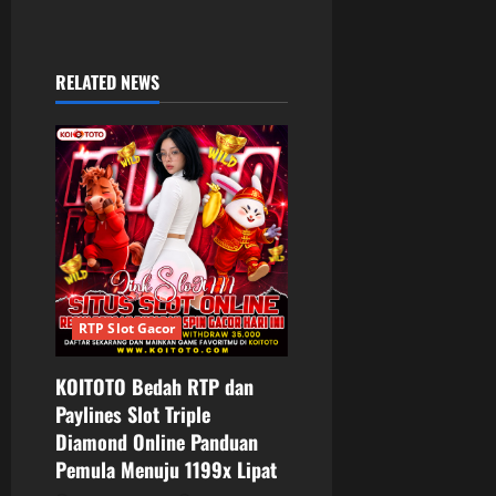
a
v
RELATED NEWS
i
g
a
t
i
RTP Slot Gacor
o
n
KOITOTO Bedah RTP dan
Paylines Slot Triple
Diamond Online Panduan
Pemula Menuju 1199x Lipat