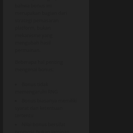
bahwa bonus ini
merupakan bagian dari
strategi pemasaran
platform, bukan
mekanisme yang
mengubah hasil
permainan.
Beberapa hal penting
mengenai bonus:
Bonus tidak
memengaruhi RNG
Bonus biasanya memiliki
syarat dan ketentuan
tertentu
Nilai bonus bersifat
promosi, bukan jaminan