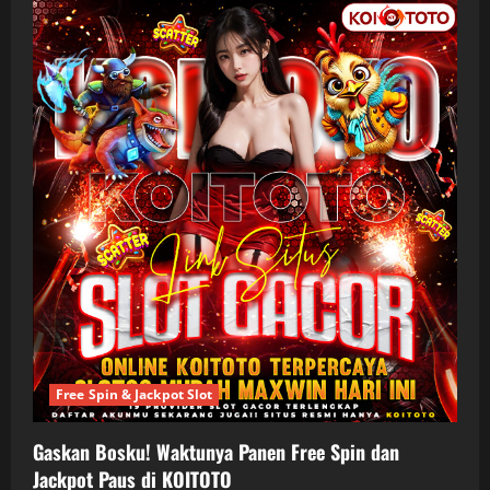
Free Spin & Jackpot Slot
Gaskan Bosku! Waktunya Panen Free Spin dan
Jackpot Paus di KOITOTO