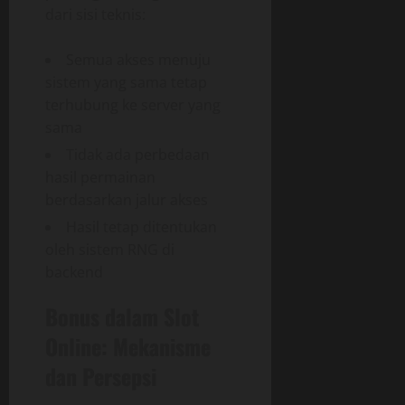
dari sisi teknis:
Semua akses menuju
sistem yang sama tetap
terhubung ke server yang
sama
Tidak ada perbedaan
hasil permainan
berdasarkan jalur akses
Hasil tetap ditentukan
oleh sistem RNG di
backend
Bonus dalam Slot
Online: Mekanisme
dan Persepsi