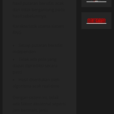
hasil putaran bersifat acak
dan tidak bergantung pada
hasil sebelumnya.
Karakteristik utama sistem
RNG:
Setiap putaran bersifat
independen
Tidak ada pola yang
dapat diprediksi secara
pasti
Hasil ditentukan oleh
algoritma acak real-time
Dengan sistem ini, tidak
ada faktor eksternal seperti
jam bermain, jenis