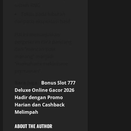
sistem RNG
Fokus pada hiburan
daripada ekspektasi hasil
Hal ini menunjukkan
pergeseran cara pandang
dari “mencari pola
menang” menjadi
“memahami mekanisme
permainan”.
Baca Juga :
Bonus Slot 777
Deluxe Online Gacor 2026
Hadir dengan Promo
Harian dan Cashback
Melimpah
ABOUT THE AUTHOR