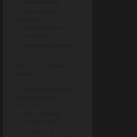
Kapasitas server
Teknologi load
balancing
Kualitas jaringan
internet pengguna
Optimasi aplikasi atau
situs
Namun perlu dipahami
bahwa:
Stabilitas sistem tidak
memengaruhi hasil
permainan slot
Hanya memengaruhi
kenyamanan akses
Gangguan teknis tidak