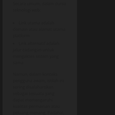
Secara umum, dalam dunia
teknologi web:
Link utama adalah
domain atau alamat utama
platform
Link alternatif adalah
jalur cadangan untuk
mengakses sistem yang
sama
Namun, dalam konteks
pengguna awam, istilah ini
sering disalahartikan
sebagai sesuatu yang
dapat memengaruhi
kualitas permainan atau
peluang menang. Padahal,