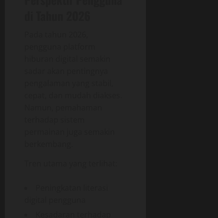
di Tahun 2026
Pada tahun 2026,
pengguna platform
hiburan digital semakin
sadar akan pentingnya
pengalaman yang stabil,
cepat, dan mudah diakses.
Namun, pemahaman
terhadap sistem
permainan juga semakin
berkembang.
Tren utama yang terlihat:
Peningkatan literasi
digital pengguna
Kesadaran terhadap