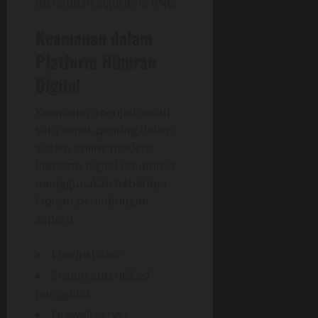
mengubah algoritma RNG
Keamanan dalam
Platform Hiburan
Digital
Keamanan menjadi salah
satu aspek penting dalam
sistem online modern.
Platform digital umumnya
menggunakan beberapa
lapisan perlindungan
seperti:
Enkripsi data
Sistem autentikasi
pengguna
Firewall server