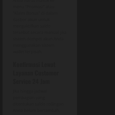
Anda harus masuk ke
menu “Promosi” atau
“Klaim Bonus” di dalam
dasbor akun untuk
mengaktifkan saldo
tersebut secara manual jika
sistem dompet akun Anda
menggunakan sistem
wallet
terpisah.
Konfirmasi Lewat
Layanan Customer
Service 24 Jam
Jika hingga jadwal
pembagian yang
ditentukan saldo rollingan
Anda belum bertambah,