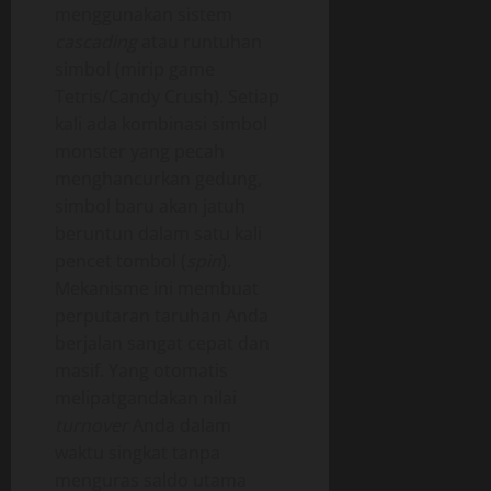
menggunakan sistem
cascading
atau runtuhan
simbol (mirip game
Tetris/Candy Crush). Setiap
kali ada kombinasi simbol
monster yang pecah
menghancurkan gedung,
simbol baru akan jatuh
beruntun dalam satu kali
pencet tombol (
spin
).
Mekanisme ini membuat
perputaran taruhan Anda
berjalan sangat cepat dan
masif. Yang otomatis
melipatgandakan nilai
turnover
Anda dalam
waktu singkat tanpa
menguras saldo utama