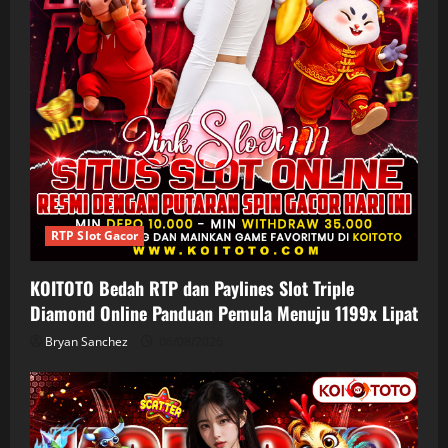
RTP Slot Gacor
KOITOTO Bedah RTP dan Paylines Slot Triple
Diamond Online Panduan Pemula Menuju 1199x Lipat
Bryan Sanchez
06/08/2026