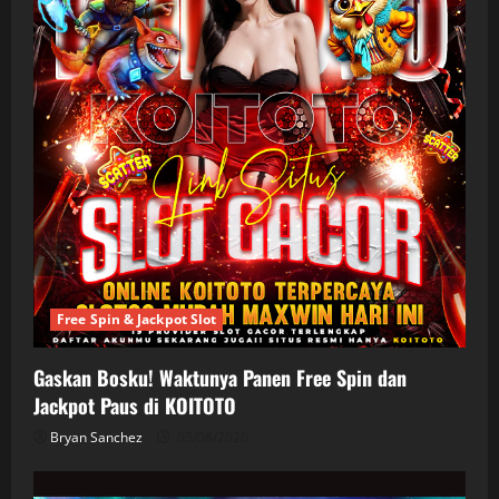
Free Spin & Jackpot Slot
Gaskan Bosku! Waktunya Panen Free Spin dan
Jackpot Paus di KOITOTO
Bryan Sanchez
05/08/2026