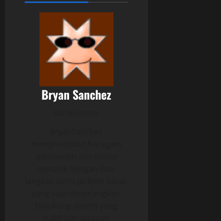
Bryan Sanchez
Administrator
BryanSanchez
menghadirkan beragam
permainan slot online
menarik dengan fitur
lengkap serta jackpot besar
yang siap dimenangkan.
Didukung sistem yang
stabil dan layanan