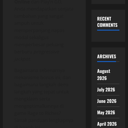
Online
dari Play’n GO,
Anda mendapatkan senjata
tambahan yang sangat
RECENT
ampuh untuk
COMMENTS
memperpanjang napas
modal sekaligus
memperbesar peluang
berburu
progressive
ARCHIVES
jackpot
.
Bagaimana sebenarnya
August
mekanisme bonus ini, dan
2026
bagaimana langkah demi
July 2026
langkah yang tepat untuk
mengklaim serta
June 2026
mengoptimalkannya di
May 2026
game Rage to Riches?
Simak panduan lengkapnya
April 2026
di bawah ini.