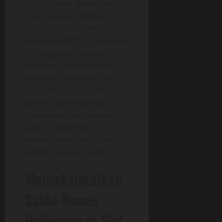
jangan panik. Buka fitur
Live Chat
atau hubungi
WhatsApp Customer
Service KOITOTO. Sebutkan
ID pengguna Anda dan
tanyakan perihal bonus
rollingan slot Anda. Tim CS
yang bertugas 24 jam
penuh akan langsung
melakukan pengecekan
data
turnover
dan
memasukkan bonus Anda
dalam hitungan menit.
Memaksimalkan
Saldo Bonus
Rollingan di Slot