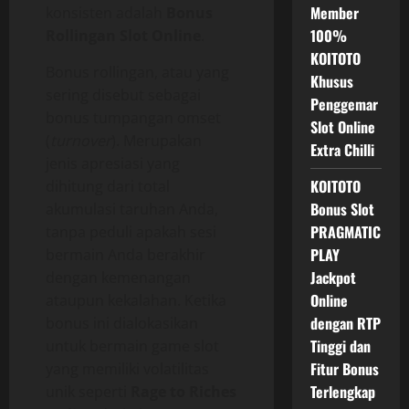
Member
konsisten adalah
Bonus
100%
Rollingan Slot Online
.
KOITOTO
Bonus rollingan, atau yang
Khusus
sering disebut sebagai
Penggemar
bonus tumpangan omset
Slot Online
(
turnover
). Merupakan
Extra Chilli
jenis apresiasi yang
KOITOTO
dihitung dari total
Bonus Slot
akumulasi taruhan Anda,
PRAGMATIC
tanpa peduli apakah sesi
PLAY
bermain Anda berakhir
Jackpot
dengan kemenangan
Online
ataupun kekalahan. Ketika
dengan RTP
bonus ini dialokasikan
Tinggi dan
untuk bermain game slot
Fitur Bonus
yang memiliki volatilitas
Terlengkap
unik seperti
Rage to Riches