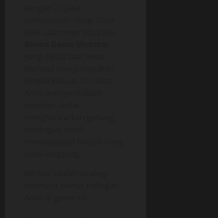
dengan 20 jalur
pembayaran tetap. Daya
tarik utamanya ada pada
Bonus Game Monster
yang dipicu saat Anda
berhasil mengumpulkan
simbol khusus. Di mana
Anda mengendalikan
monster untuk
menghancurkan gedung
bertingkat demi
mendapatkan hadiah uang
tunai langsung.
Berikut adalah strategi
memutar bonus rollingan
Anda di game ini: