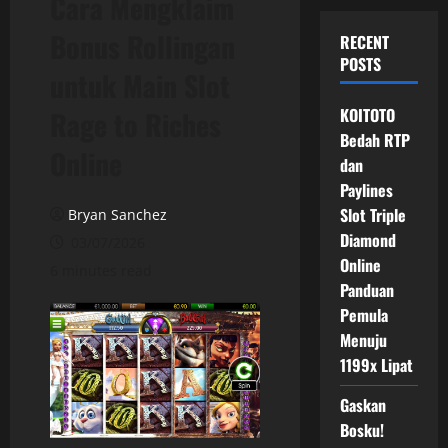
Cara Mengklaim
Bonus Rollingan
RECENT
POSTS
untuk Main Slot
KOITOTO
Rage to Riches
Bedah RTP
Online
dan
Paylines
Slot Triple
Bryan Sanchez
Diamond
03/07/2026
Online
6 minutes read
Panduan
Pemula
Menuju
1199x Lipat
Gaskan
Bosku!