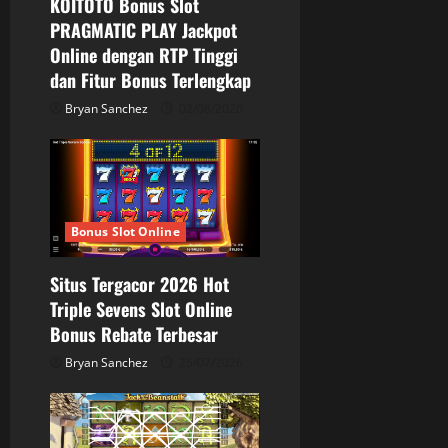
KOITOTO Bonus Slot
PRAGMATIC PLAY Jackpot
Online dengan RTP Tinggi
dan Fitur Bonus Terlengkap
Bryan Sanchez
02/08/2026
Bonus Slot Online
Situs Tergacor 2026 Hot
Triple Sevens Slot Online
Bonus Rebate Terbesar
Bryan Sanchez
25/07/2026