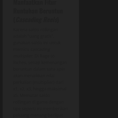
Manfaatkan Fitur
Runtuhan Beruntun
(
Cascading Reels
)
Karena saldo rollingan
adalah “uang gratis”,
gunakan saldo ini untuk
memicu
cascading
multiplier
. Di Rage to
Riches, setiap kemenangan
beruntun dalam satu
spin
akan menaikkan nilai
perkalian (multiplier) dari
x1, x2, x3, hingga maksimal
x5. Memutar saldo
rollingan di game dengan
tipe seperti ini memberikan
peluang menang berlipat