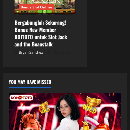
Bonus Slot Online
Bergabunglah Sekarang!
Bonus New Member
KOITOTO untuk Slot Jack
and the Beanstalk
Bryan Sanchez
18/07/2026
YOU MAY HAVE MISSED