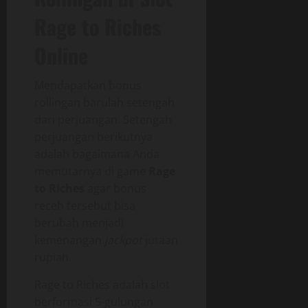
Rage to Riches
Online
Mendapatkan bonus
rollingan barulah setengah
dari perjuangan. Setengah
perjuangan berikutnya
adalah bagaimana Anda
memutarnya di game
Rage
to Riches
agar bonus
receh tersebut bisa
berubah menjadi
kemenangan
jackpot
jutaan
rupiah.
Rage to Riches adalah slot
berformasi 5-gulungan