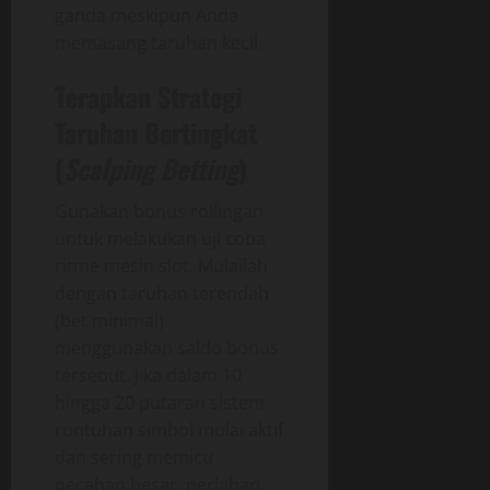
ganda meskipun Anda
memasang taruhan kecil.
Terapkan Strategi
Taruhan Bertingkat
(
Scalping Betting
)
Gunakan bonus rollingan
untuk melakukan uji coba
ritme mesin slot. Mulailah
dengan taruhan terendah
(bet minimal)
menggunakan saldo bonus
tersebut. Jika dalam 10
hingga 20 putaran sistem
runtuhan simbol mulai aktif
dan sering memicu
pecahan besar, perlahan