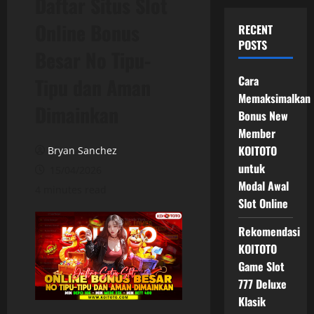
Daftar Situs Slot
Online Bonus
RECENT
POSTS
Besar No Tipu-
Cara
Tipu dan Aman
Memaksimalkan
Dimainkan
Bonus New
Member
KOITOTO
Bryan Sanchez
untuk
15/04/2026
Modal Awal
4 minutes read
Slot Online
Rekomendasi
KOITOTO
Game Slot
777 Deluxe
Klasik