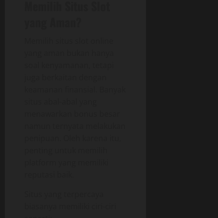
Memilih Situs Slot
yang Aman?
Memilih situs slot online
yang aman bukan hanya
soal kenyamanan, tetapi
juga berkaitan dengan
keamanan finansial. Banyak
situs abal-abal yang
menawarkan bonus besar
namun ternyata melakukan
penipuan. Oleh karena itu,
penting untuk memilih
platform yang memiliki
reputasi baik.
Situs yang terpercaya
biasanya memiliki ciri-ciri