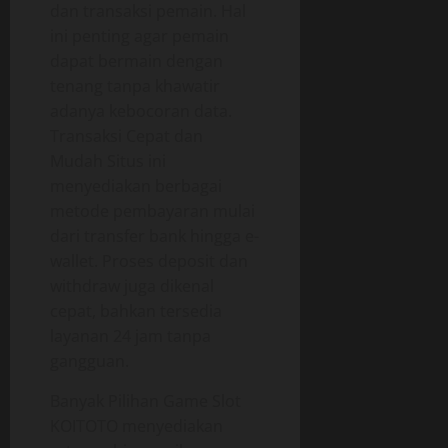
dan transaksi pemain. Hal
ini penting agar pemain
dapat bermain dengan
tenang tanpa khawatir
adanya kebocoran data.
Transaksi Cepat dan
Mudah Situs ini
menyediakan berbagai
metode pembayaran mulai
dari transfer bank hingga e-
wallet. Proses deposit dan
withdraw juga dikenal
cepat, bahkan tersedia
layanan 24 jam tanpa
gangguan.
Banyak Pilihan Game Slot
KOITOTO menyediakan