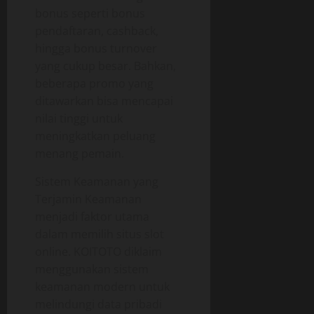
bonus seperti bonus
pendaftaran, cashback,
hingga bonus turnover
yang cukup besar. Bahkan,
beberapa promo yang
ditawarkan bisa mencapai
nilai tinggi untuk
meningkatkan peluang
menang pemain.
Sistem Keamanan yang
Terjamin Keamanan
menjadi faktor utama
dalam memilih situs slot
online. KOITOTO diklaim
menggunakan sistem
keamanan modern untuk
melindungi data pribadi