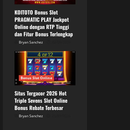
KOITOTO Bonus Slot
PRAGMATIC PLAY Jackpot
Online dengan RTP Tinggi
dan Fitur Bonus Terlengkap
Bryan Sanchez
02/08/2026
Bonus Slot Online
Situs Tergacor 2026 Hot
Triple Sevens Slot Online
Bonus Rebate Terbesar
Bryan Sanchez
25/07/2026