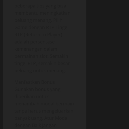
beberapa tips yang bisa
membantu meningkatkan
peluang menang. Pilih
Game dengan RTP Tinggi
RTP (Return to Player)
adalah persentase
kemenangan dalam
permainan slot. Semakin
tinggi RTP, semakin besar
peluang untuk menang.
Manfaatkan Bonus
Gunakan bonus yang
diberikan untuk
menambah modal bermain
tanpa harus mengeluarkan
banyak uang. Atur Modal
dengan Baik Jangan