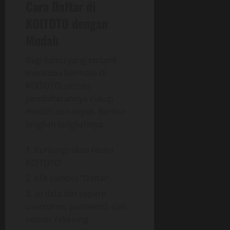
Cara Daftar di
KOITOTO dengan
Mudah
Bagi kamu yang tertarik
mencoba bermain di
KOITOTO
, proses
pendaftarannya cukup
mudah dan cepat. Berikut
langkah-langkahnya:
Kunjungi situs resmi
KOITOTO
Klik tombol “Daftar”
Isi data diri seperti
username, password, dan
nomor rekening