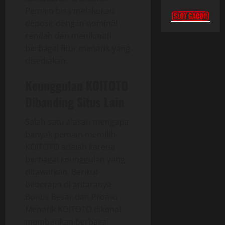
Pemain bisa melakukan
deposit dengan nominal
rendah dan menikmati
berbagai fitur menarik yang
disediakan.
Keunggulan KOITOTO
Dibanding Situs Lain
Salah satu alasan mengapa
banyak pemain memilih
KOITOTO
adalah karena
berbagai keunggulan yang
ditawarkan. Berikut
beberapa di antaranya.
Bonus Besar dan Promo
Menarik KOITOTO dikenal
memberikan berbagai