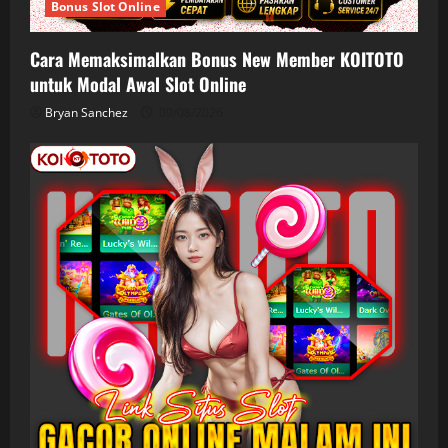
Bonus Slot Online
Cara Memaksimalkan Bonus New Member KOITOTO
untuk Modal Awal Slot Online
Bryan Sanchez
09/08/2026