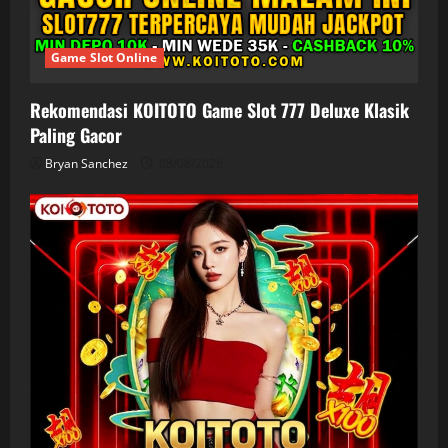
Game Slot Online
Rekomendasi KOITOTO Game Slot 777 Deluxe Klasik
Paling Gacor
Bryan Sanchez
08/08/2026