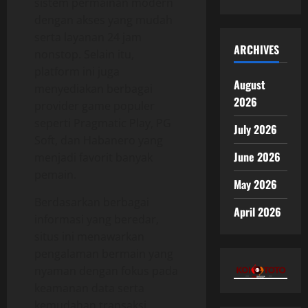
sistem permainan modern
dengan akses yang mudah
serta layanan 24 jam
ARCHIVES
nonstop. Selain itu,
platform ini juga
August
menyediakan berbagai
2026
provider game populer
seperti Pragmatic Play, PG
July 2026
Soft, dan Habanero yang
June 2026
menjadi favorit banyak
pemain.
May 2026
Berdasarkan berbagai
April 2026
informasi yang beredar,
situs ini menawarkan
pengalaman bermain yang
nyaman dengan fokus pada
keamanan data serta
kemudahan transaksi.