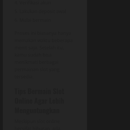
Verifikasi akun
Lakukan deposit awal
Mulai bermain
Proses ini biasanya hanya
memakan waktu beberapa
menit saja. Setelah itu,
kamu sudah bisa
menikmati berbagai
permainan slot yang
tersedia.
Tips Bermain Slot
Online Agar Lebih
Menguntungkan
Meskipun slot online
bersifat hiburan, ada