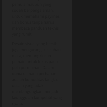
pemula maupun yang
sudah berpengalaman,
untuk memahami paylines
dan bonus tanpa harus
membaca panduan teknis
yang rumit.
Desain visual yang bersih
juga mengurangi kelelahan
mata, memungkinkan
pemain untuk fokus pada
pola permainan. Dalam
dunia di mana perhatian
adalah komoditas langka,
desain yang tidak
membingungkan menjadi
keunggulan kompetitif yang
nyata.