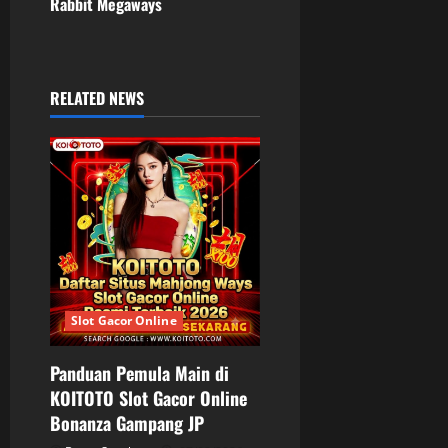
n
Rabbit Megaways
a
v
RELATED NEWS
i
g
a
t
i
Slot Gacor Online
o
n
Panduan Pemula Main di
KOITOTO Slot Gacor Online
Bonanza Gampang JP