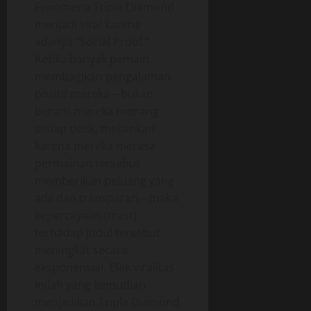
Fenomena Triple Diamond
menjadi viral karena
adanya “Social Proof.”
Ketika banyak pemain
membagikan pengalaman
positif mereka—bukan
berarti mereka menang
setiap detik, melainkan
karena mereka merasa
permainan tersebut
memberikan peluang yang
adil dan transparan—maka
kepercayaan (trust)
terhadap judul tersebut
meningkat secara
eksponensial. Efek viralitas
inilah yang kemudian
menjadikan Triple Diamond