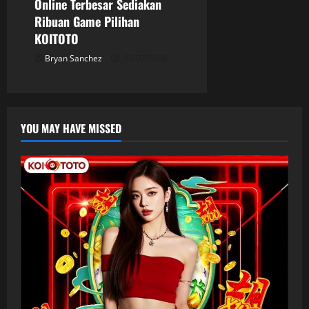
Online Terbesar Sediakan
Ribuan Game Pilihan
KOITOTO
Bryan Sanchez
23/07/2026
YOU MAY HAVE MISSED