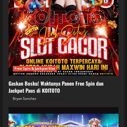
Free Spin & Jackpot Slot
Gaskan Bosku! Waktunya Panen Free Spin dan
Jackpot Paus di KOITOTO
Bryan Sanchez
05/08/2026