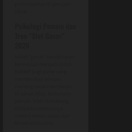
prima bahkan di jam-jam
sibuk.
Psikologi Pemain dan
Tren “Slot Gacor”
2026
Istilah “gacor” sendiri telah
berevolusi menjadi istilah
kolektif bagi game yang
memberikan sensasi
menang secara konsisten.
Di tahun 2026, komunitas
pemain lebih terhubung
daripada sebelumnya
melalui media sosial dan
forum komunitas.