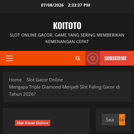
Skip
07/08/2026
2:33:38 PM
to
content
KOITOTO
SLOT ONLINE GACOR, GAME YANG SERING MEMBERIKAN
KEMENANGAN CEPAT
SUBSCRIBE
Primary
Menu
Home
Slot Gacor Online
Mengapa Triple Diamond Menjadi Slot Paling Gacor di
Tahun 2026?
Search
Slot Gacor Online
for: