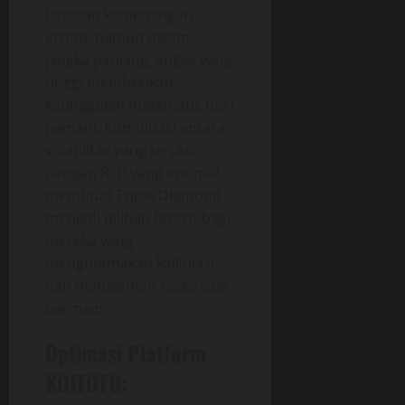
jaminan kemenangan
instan, namun dalam
jangka panjang, angka yang
tinggi memberikan
keunggulan matematis bagi
pemain. Kombinasi antara
volatilitas yang terukur
dengan RTP yang optimal
membuat Triple Diamond
menjadi pilihan favorit bagi
mereka yang
mengutamakan kalkulasi
dan manajemen risiko saat
bermain.
Optimasi Platform
KOITOTO: