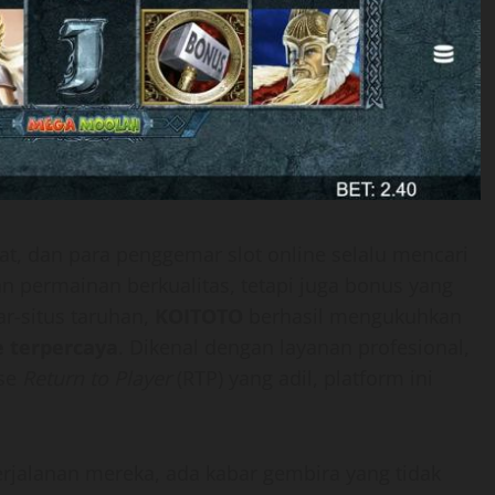
at, dan para penggemar slot online selalu mencari
n permainan berkualitas, tetapi juga bonus yang
r-situs taruhan,
KOITOTO
berhasil mengukuhkan
ne terpercaya
. Dikenal dengan layanan profesional,
ase
Return to Player
(RTP) yang adil, platform ini
rjalanan mereka, ada kabar gembira yang tidak