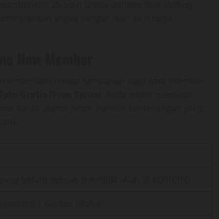
 memberikan 25 Spin Gratis dengan fitur
Rolling
eningkatkan angka pengali dari 2x hingga
line New Member
uk memberikan modal tambahan bagi para member
Spin Gratis (Free Spins)
, Anda dapat memutar
guras saldo utama Anda, namun kemenangan yang
arik.
 yang belum pernah memiliki akun di KOITOTO
crogaming / Games Global)