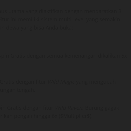
us utama yang diaktifkan dengan mendaratkan 3
 Fitur ini memiliki sistem multi-level yang semakin
an dewa yang bisa Anda buka:
pin Gratis dengan semua kemenangan dikalikan 5x
ratis dengan fitur
Wild Magic
yang mengubah
ungan tengah.
n Gratis dengan fitur
Wild Raven
. Burung gagak
kan pengali hingga 6x (
$Multiplier$
).