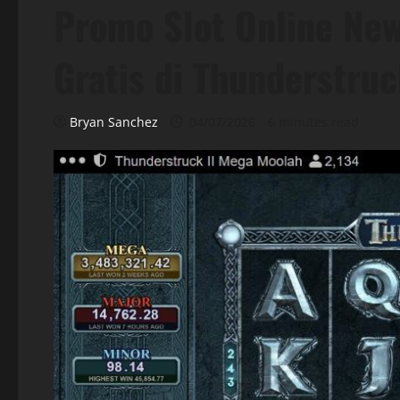
Promo Slot Online Ne
Gratis di Thunderstruc
Bryan Sanchez
04/07/2026
6 minutes read