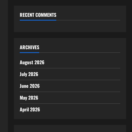
RECENT COMMENTS
ARCHIVES
August 2026
July 2026
June 2026
May 2026
April 2026