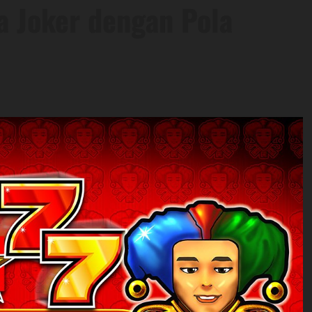
a Joker dengan Pola