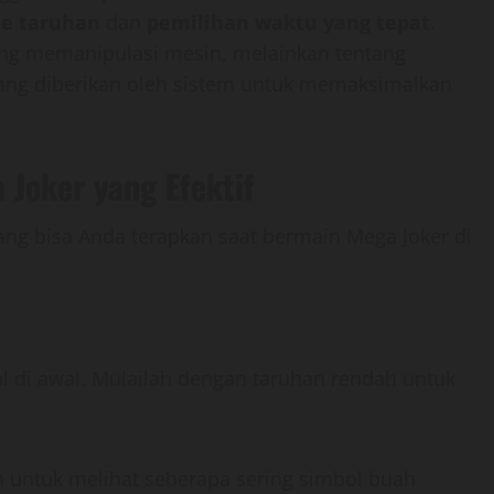
e taruhan
dan
pemilihan waktu yang tepat
.
ang memanipulasi mesin, melainkan tentang
ang diberikan oleh sistem untuk memaksimalkan
 Joker yang Efektif
ang bisa Anda terapkan saat bermain Mega Joker di
di awal. Mulailah dengan taruhan rendah untuk
 untuk melihat seberapa sering simbol buah