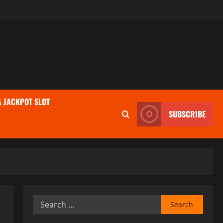
& JACKPOT SLOT
SUBSCRIBE
Search
for: