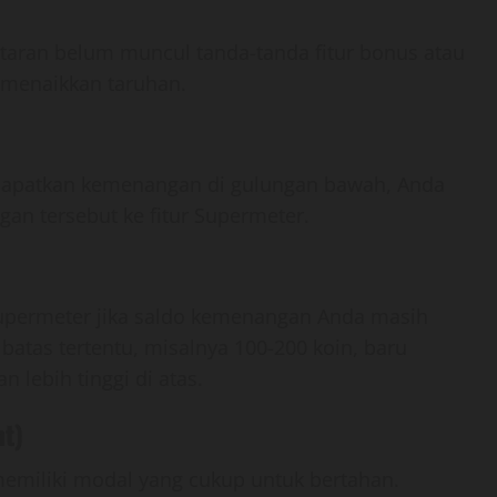
taran belum muncul tanda-tanda fitur bonus atau
 menaikkan taruhan.
endapatkan kemenangan di gulungan bawah, Anda
n tersebut ke fitur Supermeter.
upermeter jika saldo kemenangan Anda masih
atas tertentu, misalnya 100-200 koin, baru
 lebih tinggi di atas.
t)
memiliki modal yang cukup untuk bertahan.