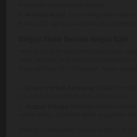
memainkan lebih banyak putaran.
Koneksi Stabil:
Karena Mega Joker adala
Anda stabil.
Lag
di saat krusial bisa memeng
Mitigasi Risiko Bermain dengan Bijak
Penting untuk diingat bahwa Mega Joker, seper
Tidak ada pola yang menjamin kemenangan 10
untuk bermain lebih terstruktur, bukan jamin
Jangan Pernah Berutang:
Jangan pernah 
untuk kebutuhan pokok demi bermain slot.
Anggap Sebagai Hiburan:
Jadikan permain
adalah bonus. Jika Anda kalah, anggaplah seb
Menang di Mega Joker melalui platform KOIT