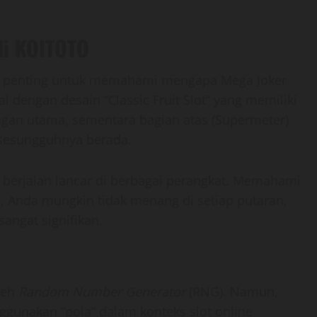
di KOITOTO
t penting untuk memahami mengapa Mega Joker
l dengan desain “Classic Fruit Slot” yang memiliki
ngan utama, sementara bagian atas (Supermeter)
sesungguhnya berada.
 berjalan lancar di berbagai perangkat. Memahami
nya, Anda mungkin tidak menang di setiap putaran,
sangat signifikan.
oleh
Random Number Generator
(RNG). Namun,
ggunakan “pola” dalam konteks slot online