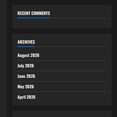
RECENT COMMENTS
ARCHIVES
August 2026
July 2026
June 2026
May 2026
April 2026