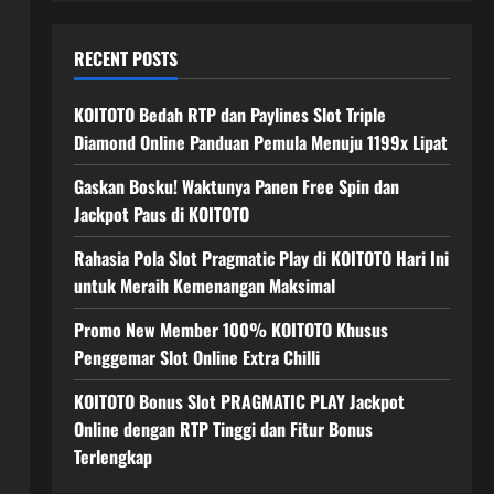
RECENT POSTS
KOITOTO Bedah RTP dan Paylines Slot Triple
Diamond Online Panduan Pemula Menuju 1199x Lipat
Gaskan Bosku! Waktunya Panen Free Spin dan
Jackpot Paus di KOITOTO
Rahasia Pola Slot Pragmatic Play di KOITOTO Hari Ini
untuk Meraih Kemenangan Maksimal
Promo New Member 100% KOITOTO Khusus
Penggemar Slot Online Extra Chilli
KOITOTO Bonus Slot PRAGMATIC PLAY Jackpot
Online dengan RTP Tinggi dan Fitur Bonus
Terlengkap