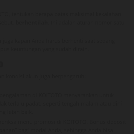
O, tentukan berapa batas maksimal kekalahan
rsebut,
berhentilah
. Ini adalah aturan nomor satu
n juga kapan Anda harus berhenti saat sedang
pus keuntungan yang sudah diraih.
O
 dan kondisi akun juga berpengaruh:
pengalaman di KOITOTO menyarankan untuk
ak terlalu padat, seperti tengah malam atau dini
ng lebih baik.
eriksa menu promosi di KOITOTO. Bonus deposit
ahan” bagi modal Anda, sehingga Anda bisa