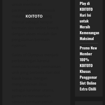
Play di
untuk menikmati
KOITOTO
permainan ini, termasuk
Hari Ini
melalui
KOITOTO
yang
untuk
dikenal sebagai tempat
Meraih
bermain slot online favorit
Kemenangan
dengan akses mudah dan
Maksimal
pengalaman bermain
nyaman.
Promo New
Member
Gates of Olympus menjadi
100%
perbincangan karena
KOITOTO
memiliki konsep permainan
Khusus
unik yang berbeda dari slot
Penggemar
klasik biasa. Dengan
Slot Online
menghadirkan Zeus
Extra Chilli
sebagai karakter utama,
game ini menawarkan
sensasi bermain penuh