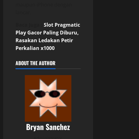
maupun iPhone dengan
lancar.
Baca Juga :
Slot Pragmatic
Play Gacor Paling Diburu,
Rasakan Ledakan Petir
Perkalian x1000
ABOUT THE AUTHOR
Bryan Sanchez
Administrator