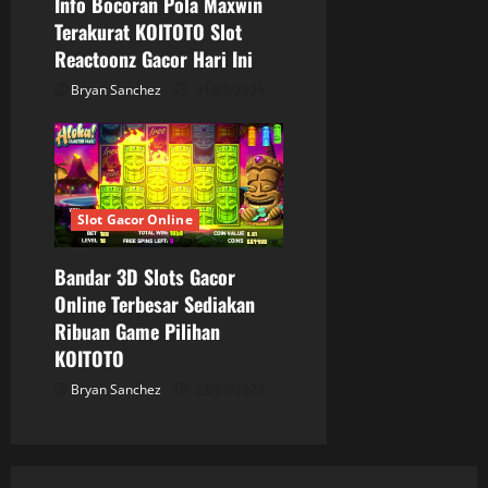
Info Bocoran Pola Maxwin
Terakurat KOITOTO Slot
Reactoonz Gacor Hari Ini
Bryan Sanchez
31/07/2026
Slot Gacor Online
Bandar 3D Slots Gacor
Online Terbesar Sediakan
Ribuan Game Pilihan
KOITOTO
Bryan Sanchez
23/07/2026