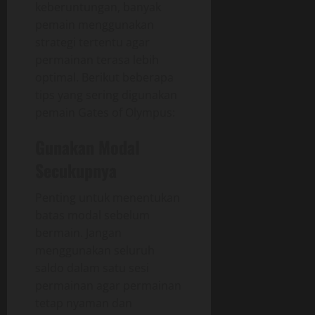
keberuntungan, banyak
pemain menggunakan
strategi tertentu agar
permainan terasa lebih
optimal. Berikut beberapa
tips yang sering digunakan
pemain Gates of Olympus:
Gunakan Modal
Secukupnya
Penting untuk menentukan
batas modal sebelum
bermain. Jangan
menggunakan seluruh
saldo dalam satu sesi
permainan agar permainan
tetap nyaman dan