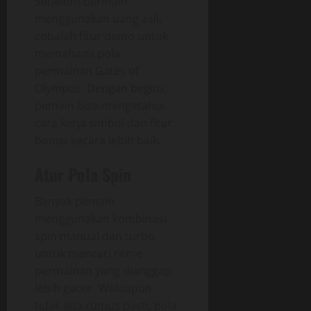
Sebelum bermain
menggunakan uang asli,
cobalah fitur demo untuk
memahami pola
permainan Gates of
Olympus. Dengan begitu,
pemain bisa mengetahui
cara kerja simbol dan fitur
bonus secara lebih baik.
Atur Pola Spin
Banyak pemain
menggunakan kombinasi
spin manual dan turbo
untuk mencari ritme
permainan yang dianggap
lebih gacor. Walaupun
tidak ada rumus pasti, pola