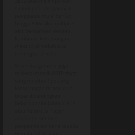
Zeus akan melemparkan
simbol petir dengan nilai
pengganda mulai dari 2x
hingga 500x. Jika multiplier
aktif bersamaan dengan
kombinasi kemenangan,
maka total hadiah bisa
meningkat drastis.
Selain itu, game ini juga
terkenal memiliki RTP tinggi
yang membuat peluang
kemenangan terasa lebih
besar dibandingkan
beberapa slot lainnya. RTP
atau Return to Player
adalah persentase
pengembalian dana kepada
pemain dalam jangka