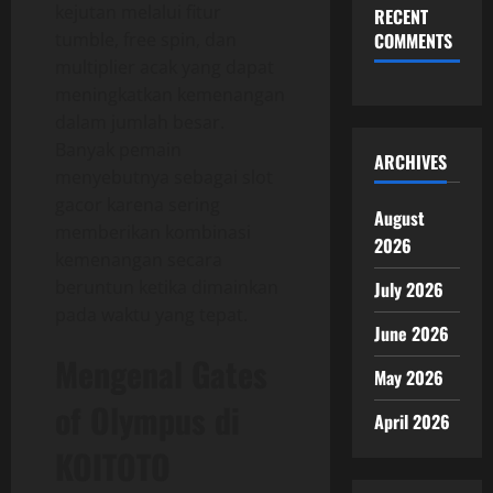
kejutan melalui fitur
RECENT
COMMENTS
tumble, free spin, dan
multiplier acak yang dapat
meningkatkan kemenangan
dalam jumlah besar.
Banyak pemain
ARCHIVES
menyebutnya sebagai slot
gacor karena sering
August
memberikan kombinasi
2026
kemenangan secara
beruntun ketika dimainkan
July 2026
pada waktu yang tepat.
June 2026
Mengenal Gates
May 2026
of Olympus di
April 2026
KOITOTO