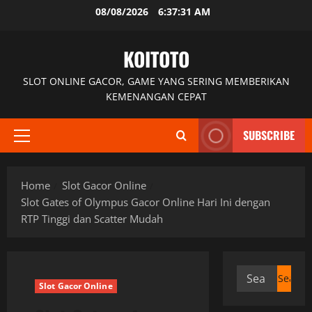
Skip
08/08/2026
6:37:32 AM
to
content
KOITOTO
SLOT ONLINE GACOR, GAME YANG SERING MEMBERIKAN
KEMENANGAN CEPAT
SUBSCRIBE
Primary
Menu
Home
Slot Gacor Online
Slot Gates of Olympus Gacor Online Hari Ini dengan
RTP Tinggi dan Scatter Mudah
Search
Slot Gacor Online
for: