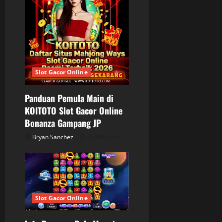
a
t
i
Slot Gacor Online
o
n
Panduan Pemula Main di
KOITOTO Slot Gacor Online
Bonanza Gampang JP
Bryan Sanchez
07/08/2026
Slot Gacor Online