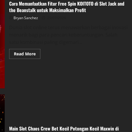
Cara Memanfaatkan Fitur Free Spin KOITOTO di Slot Jack and
Hari
Ini
the Beanstalk untuk Maksimalkan Profit
Bryan Sanchez
29/07/2026
Dunia slot online terus menawarkan berbagai inovasi
menarik bagi para pencari keberuntungan. Salah
satu kombinasi paling digemari...
Read
Read More
more
about
Cara
Memanfaatkan
Fitur
Free
Spin
KOITOTO
di
Slot
Jack
and
the
Beanstalk
untuk
Maksimalkan
Profit
Main Slot Chaos Crew Bet Kecil Potongan Kecil Maxwin di