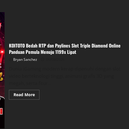
KOITOTO Bedah RTP dan Paylines Slot Triple Diamond Online
Panduan Pemula Menuju 1199x Lipat
Bryan Sanchez
06/08/2026
Dunia iGaming modern kerap dipenuhi dengan slot
video berteknologi tinggi, animasi grafis 3D yang
megah, serta fitur...
Read
Read More
more
about
KOITOTO
Bedah
RTP
dan
Paylines
Slot