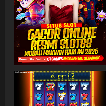
Promo Slot Online