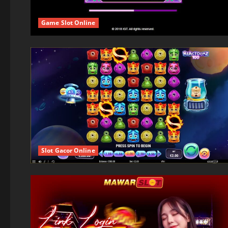
Game Slot Online
Slot Gacor Online