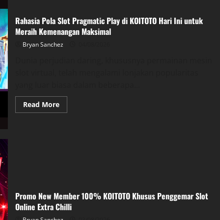
Paus
di
KOITOTO
Rahasia Pola Slot Pragmatic Play di KOITOTO Hari Ini untuk
Meraih Kemenangan Maksimal
Bryan Sanchez
04/08/2026
Dunia perjudian daring, khususnya permainan mesin
slot virtual, telah mengalami lonjakan popularitas
yang luar biasa dalam beberapa...
Read
Read More
more
about
Rahasia
Pola
Slot
Pragmatic
Play
di
KOITOTO
Hari
Ini
untuk
Meraih
Promo New Member 100% KOITOTO Khusus Penggemar Slot
Kemenangan
Online Extra Chilli
Maksimal
Bryan Sanchez
03/08/2026