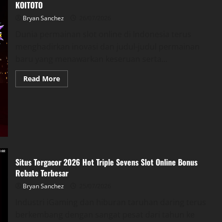
KOITOTO
Bryan Sanchez
26/07/2026
Dunia permainan slot online di Indonesia terus
menghadirkan inovasi dan judul-judul permainan
baru yang menawarkan keseruan serta...
Read
Read More
more
about
Main
Slot
Chaos
Crew
Bet
Kecil
Potongan
Kecil
Maxwin
Situs Tergacor 2026 Hot Triple Sevens Slot Online Bonus
di
KOITOTO
Rebate Terbesar
Bryan Sanchez
25/07/2026
Industri iGaming dan hiburan taruhan daring terus
berkembang dengan sangat pesat dari tahun ke