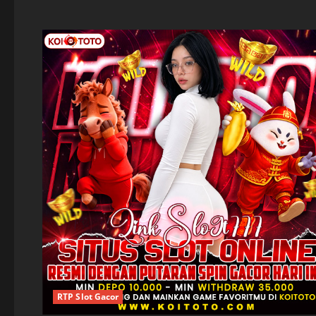
RTP Slot Gacor