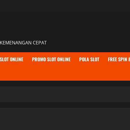
N KEMENANGAN CEPAT
SLOT ONLINE
PROMO SLOT ONLINE
POLA SLOT
FREE SPIN 