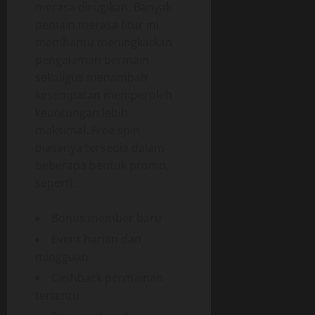
merasa dirugikan. Banyak
pemain merasa fitur ini
membantu meningkatkan
pengalaman bermain
sekaligus menambah
kesempatan memperoleh
keuntungan lebih
maksimal. Free spin
biasanya tersedia dalam
beberapa bentuk promo,
seperti:
Bonus member baru
Event harian dan
mingguan
Cashback permainan
tertentu