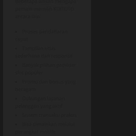
Beberapa alasan mengapa
pemain memilih KOITOTO
antara lain:
Proses pendaftaran
cepat
Tampilan situs
sederhana dan responsif
Banyak pilihan provider
slot populer
Promo dan bonus yang
beragam
Dukungan layanan
pelanggan yang aktif
Sistem transaksi praktis
Bisa dimainkan melalui
perangkat mobile