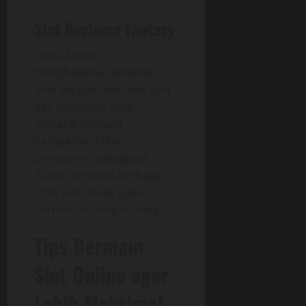
Slot Bertema Fantasy
Tema fantasi
menghadirkan karakter
unik dengan fitur free spin
dan multiplier yang
menarik. Dengan
banyaknya pilihan
permainan, pengguna
dapat mencoba berbagai
jenis slot sesuai gaya
bermain masing-masing.
Tips Bermain
Slot Online agar
Lebih Maksimal