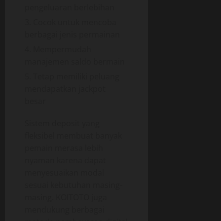
pengeluaran berlebihan
Cocok untuk mencoba
berbagai jenis permainan
Mempermudah
manajemen saldo bermain
Tetap memiliki peluang
mendapatkan jackpot
besar
Sistem deposit yang
fleksibel membuat banyak
pemain merasa lebih
nyaman karena dapat
menyesuaikan modal
sesuai kebutuhan masing-
masing. KOITOTO juga
mendukung berbagai