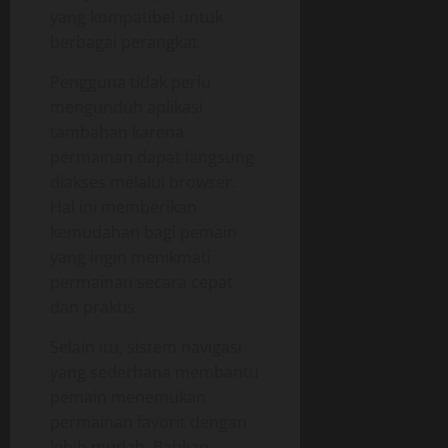
yang kompatibel untuk
berbagai perangkat.
Pengguna tidak perlu
mengunduh aplikasi
tambahan karena
permainan dapat langsung
diakses melalui browser.
Hal ini memberikan
kemudahan bagi pemain
yang ingin menikmati
permainan secara cepat
dan praktis.
Selain itu, sistem navigasi
yang sederhana membantu
pemain menemukan
permainan favorit dengan
lebih mudah. Bahkan