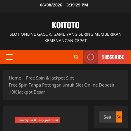
Skip
06/08/2026
3:39:30 PM
to
content
KOITOTO
SLOT ONLINE GACOR, GAME YANG SERING MEMBERIKAN
KEMENANGAN CEPAT
SUBSCRIBE
Primary
Menu
Home
Free Spin & Jackpot Slot
Free Spin Tanpa Potongan untuk Slot Online Deposit
10K Jackpot Besar
Search
Free Spin & Jackpot Slot
for: