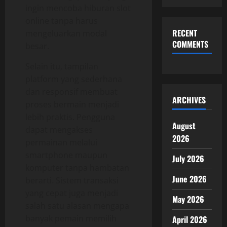
ingin mencoba hiburan slot
online tanpa harus
RECENT
mengeluarkan modal
COMMENTS
besar.
Selain itu, tampilan
platform yang sederhana
dan responsif membuat
ARCHIVES
proses bermain menjadi
lebih praktis. Pengguna
August
dapat mengakses
2026
permainan melalui
smartphone maupun
July 2026
komputer tanpa hambatan
June 2026
berarti. Sistem transaksi
yang cepat juga menjadi
May 2026
salah satu alasan mengapa
banyak pemain memilih
April 2026