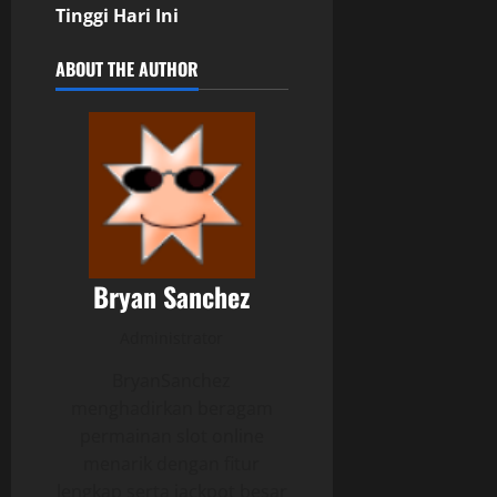
Tinggi Hari Ini
ABOUT THE AUTHOR
Bryan Sanchez
Administrator
BryanSanchez
menghadirkan beragam
permainan slot online
menarik dengan fitur
lengkap serta jackpot besar