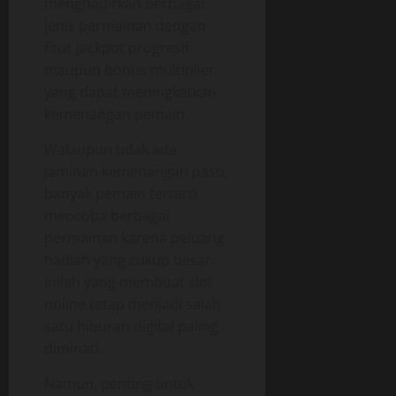
menghadirkan berbagai
jenis permainan dengan
fitur jackpot progresif
maupun bonus multiplier
yang dapat meningkatkan
kemenangan pemain.
Walaupun tidak ada
jaminan kemenangan pasti,
banyak pemain tertarik
mencoba berbagai
permainan karena peluang
hadiah yang cukup besar.
Inilah yang membuat slot
online tetap menjadi salah
satu hiburan digital paling
diminati.
Namun, penting untuk