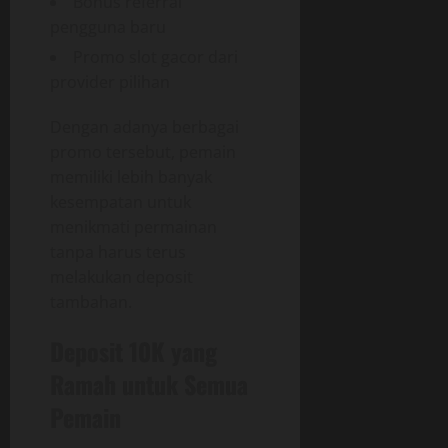
Bonus referral
pengguna baru
Promo slot gacor dari
provider pilihan
Dengan adanya berbagai
promo tersebut, pemain
memiliki lebih banyak
kesempatan untuk
menikmati permainan
tanpa harus terus
melakukan deposit
tambahan.
Deposit 10K yang
Ramah untuk Semua
Pemain