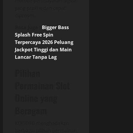
metode pembayaran digital
yang praktis dan cepat
diproses.
Baca Juga :
Bigger Bass
Splash Free Spin
Terpercaya 2026 Peluang
Jackpot Tinggi dan Main
Lancar Tanpa Lag
Pilihan
Permainan Slot
Online yang
Beragam
KOITOTO menghadirkan
berbagai pilihan permainan