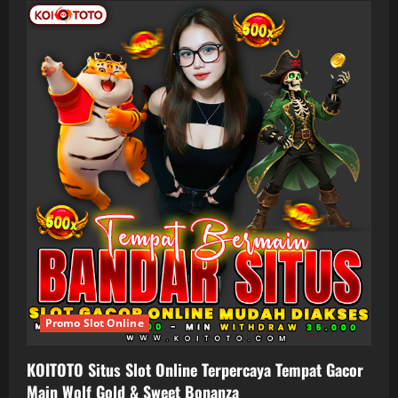
Promo Slot Online
KOITOTO Situs Slot Online Terpercaya Tempat Gacor
Main Wolf Gold & Sweet Bonanza