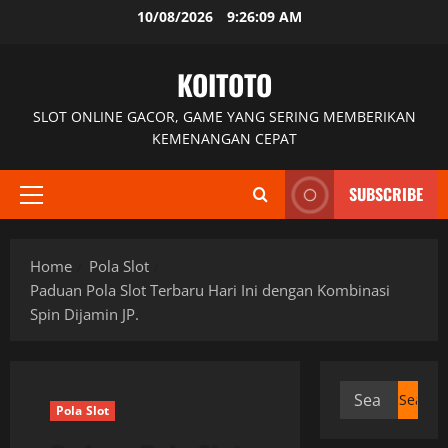
Skip
10/08/2026
9:26:10 AM
to
content
KOITOTO
SLOT ONLINE GACOR, GAME YANG SERING MEMBERIKAN
KEMENANGAN CEPAT
SUBSCRIBE
Primary
Menu
Home
Pola Slot
Paduan Pola Slot Terbaru Hari Ini dengan Kombinasi
Spin Dijamin JP.
Search
Pola Slot
for: