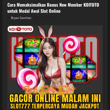
Cara Memaksimalkan Bonus New Member KOITOTO
untuk Modal Awal Slot Online
Bryan Sanchez
09/08/2026