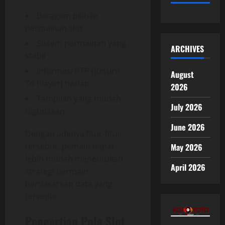
Beragam pilihan
permainan slot
Sistem permainan yang
ARCHIVES
stabil
Informasi RTP (Return
August
To Player) harian
2026
Tampilan yang mudah
July 2026
digunakan
June 2026
Dengan adanya fitur-fitur
tersebut, pemain dapat
May 2026
lebih mudah menentukan
April 2026
strategi bermain
berdasarkan data yang
tersedia.
Pengertian Pola Slot