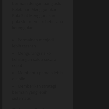
bermain dengan uang asli.
Kelebihan Menggunakan
Pola Slot Menggunakan
pola slot memiliki beberapa
keunggulan:
Permainan menjadi
lebih terarah
Mengurangi risiko
kehilangan saldo secara
cepat
Membantu pemain lebih
disiplin
Memberikan strategi
bermain yang lebih
sistematis