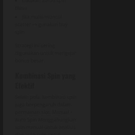
Lakukan 20–30 spin
biasa
Jika mulai muncul
scatter → gunakan buy
spin
Strategi ini sering
digunakan untuk mengejar
bonus besar.
Kombinasi Spin yang
Efektif
Selain pola, kombinasi spin
juga berpengaruh dalam
permainan slot. Manual +
Auto Spin Menggabungkan
spin manual untuk analisis
dan auto spin untuk