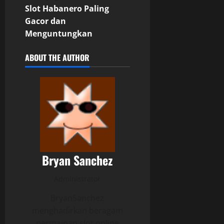
Slot Habanero Paling
Gacor dan
Menguntungkan
ABOUT THE AUTHOR
Bryan Sanchez
Administrator
BryanSanchez
menghadirkan beragam
permainan slot online