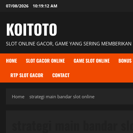
Skip
07/08/2026
10:19:12 AM
to
content
KOITOTO
SLOT ONLINE GACOR, GAME YANG SERING MEMBERIKA
HOME
SLOT GACOR ONLINE
GAME SLOT ONLINE
BONUS 
RTP SLOT GACOR
CONTACT
Home
strategi main bandar slot online
strategi main bandar sl