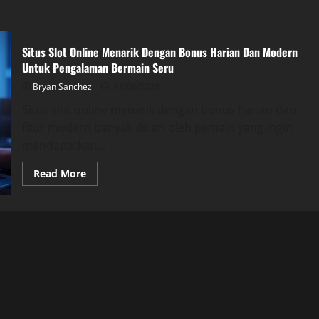
Situs Slot Online Menarik Dengan Bonus Harian Dan Modern
Untuk Pengalaman Bermain Seru
Bryan Sanchez
18/06/2026
Situs slot online menarik dengan bonus harian dan
fitur modern banyak dicari oleh pemain yang ingin
mendapatkan...
Read
Read More
more
about
Situs
Slot
Online
Menarik
Dengan
Bonus
Harian
Dan
Modern
Untuk
Pengalaman
Bermain