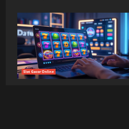
Slot Gacor Online