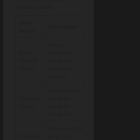
populer adalah:
Jenis
Keterangan
Bonus
Bonus
Bonus
tambahan
Deposit
setiap kali
Harian
melakukan
deposit
Pengembalian
Cashback
sebagian
Harian
kerugian
setiap hari
Putaran gratis
Free Spin
yang bisa