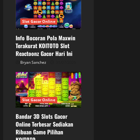
Slot Gacor Online
Info Bocoran Pola Maxwin
Terakurat KOITOTO Slot
Reactoonz Gacor Hari Ini
Bryan Sanchez
31/07/2026
Slot Gacor Online
Bandar 3D Slots Gacor
Online Terbesar Sediakan
Ribuan Game Pilihan
KOITOTO