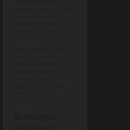
identitas membantu
mencegah akun palsu dan
penipuan. Pemain bisa
merasa tenang saat
melakukan deposit atau
penarikan.
Sistem keamanan juga
mencakup pemantauan
aktivitas mencurigakan
secara otomatis. Ini
membantu menjaga
lingkungan permainan
tetap bersih dari
kecurangan.
Keuntungan
Bergabung