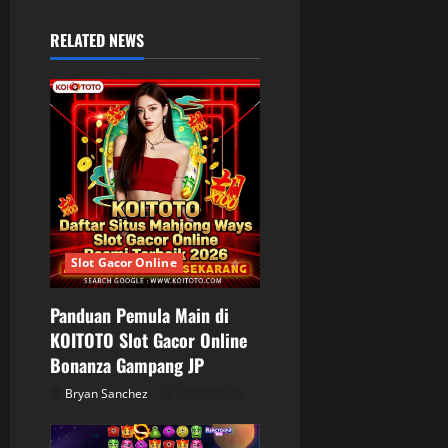
v
RELATED NEWS
i
g
a
t
i
Slot Gacor Online
o
n
Panduan Pemula Main di
KOITOTO Slot Gacor Online
Bonanza Gampang JP
Bryan Sanchez
07/08/2026