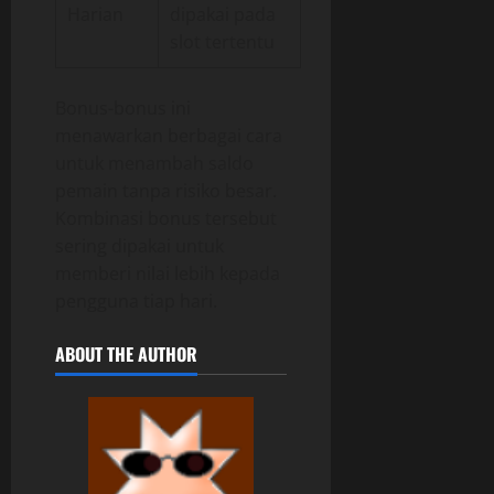
Harian
dipakai pada
slot tertentu
Bonus-bonus ini
menawarkan berbagai cara
untuk menambah saldo
pemain tanpa risiko besar.
Kombinasi bonus tersebut
sering dipakai untuk
memberi nilai lebih kepada
pengguna tiap hari.
ABOUT THE AUTHOR