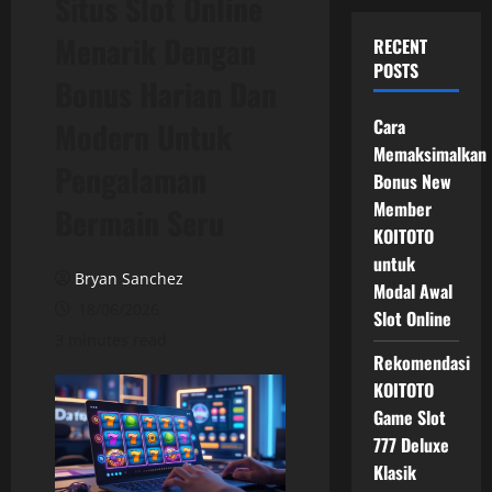
Situs Slot Online
Menarik Dengan
RECENT
POSTS
Bonus Harian Dan
Cara
Modern Untuk
Memaksimalkan
Pengalaman
Bonus New
Member
Bermain Seru
KOITOTO
untuk
Bryan Sanchez
Modal Awal
18/06/2026
Slot Online
3 minutes read
Rekomendasi
KOITOTO
Game Slot
777 Deluxe
Klasik