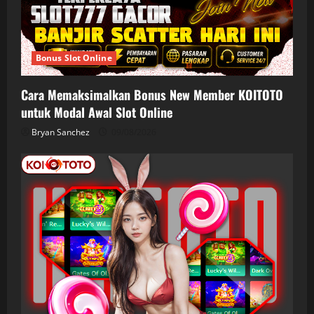
Bonus Slot Online
Cara Memaksimalkan Bonus New Member KOITOTO
untuk Modal Awal Slot Online
Bryan Sanchez
09/08/2026