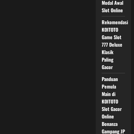
Modal Awal
Party
Online
Slot Online
2026
Gacor
Terpopuler:
Rekomendasi
Panduan
Lengkap
KOITOTO
Fitur
Free
Game Slot
Spin
777 Deluxe
dan
Multiplier
Klasik
Paling
Gacor
Panduan
Pemula
Main di
KOITOTO
Slot Gacor
Online
Bonanza
Gampang JP