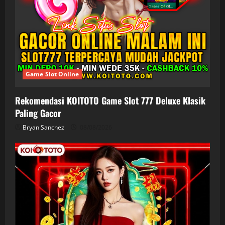
Game Slot Online
Rekomendasi KOITOTO Game Slot 777 Deluxe Klasik
Paling Gacor
Bryan Sanchez
08/08/2026