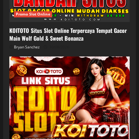
Promo Slot Online
KOITOTO Situs Slot Online Terpercaya Tempat Gacor
Main Wolf Gold & Sweet Bonanza
Bryan Sanchez
10/08/2026