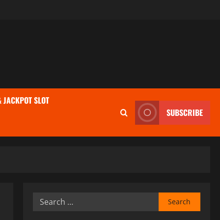
& JACKPOT SLOT
SUBSCRIBE
Search
for: