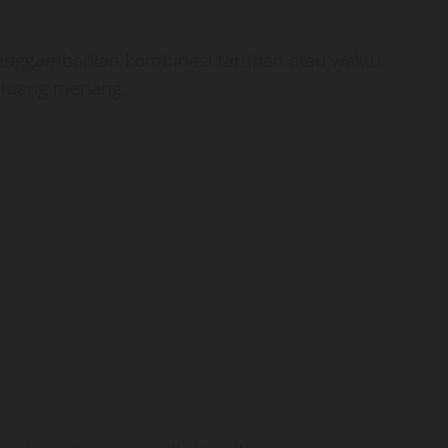
 menggambarkan kombinasi taruhan atau waktu
eluang menang.