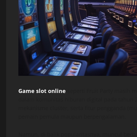
Game slot online
seperti Fruit Party masih 
dalam komunitas hiburan digital pada tahun 
mekanisme cluster, serta fitur pengganda (mu
pemain pemula maupun berpengalaman.
Namun, di balik popularitasnya, muncul berbaga