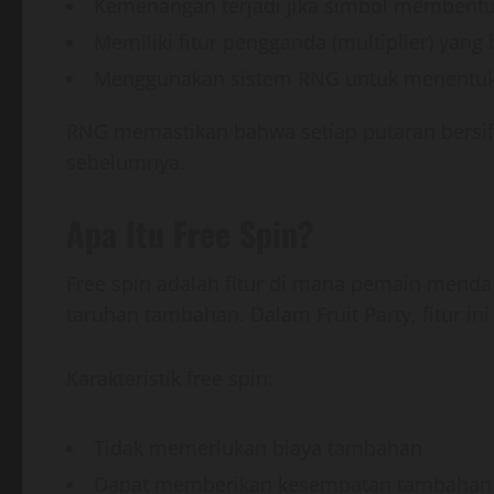
Kemenangan terjadi jika simbol membentu
Memiliki fitur pengganda (multiplier) yang
Menggunakan sistem RNG untuk menentuk
RNG memastikan bahwa setiap putaran bersifa
sebelumnya.
Apa Itu Free Spin?
Free spin adalah fitur di mana pemain menda
taruhan tambahan. Dalam Fruit Party, fitur in
Karakteristik free spin:
Tidak memerlukan biaya tambahan
Dapat memberikan kesempatan tambahan