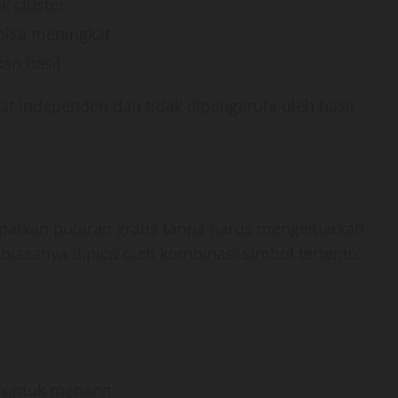
k cluster
 bisa meningkat
an hasil
t independen dan tidak dipengaruhi oleh hasil
patkan putaran gratis tanpa harus mengeluarkan
i biasanya dipicu oleh kombinasi simbol tertentu.
 untuk menang