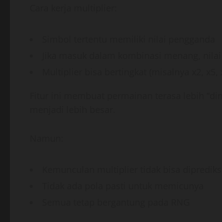
Cara kerja multiplier:
Simbol tertentu memiliki nilai pengganda
Jika masuk dalam kombinasi menang, nil
Multiplier bisa bertingkat (misalnya x2, x5, 
Fitur ini membuat permainan terasa lebih “d
menjadi lebih besar.
Namun:
Kemunculan multiplier tidak bisa diprediks
Tidak ada pola pasti untuk memicunya
Semua tetap bergantung pada RNG