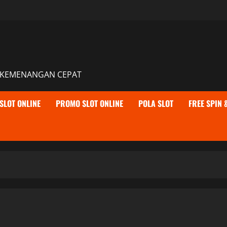
N KEMENANGAN CEPAT
SLOT ONLINE
PROMO SLOT ONLINE
POLA SLOT
FREE SPIN 