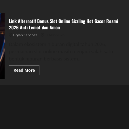
Link Alternatif Bonus Slot Online Sizzling Hot Gacor Resmi
2026 Anti Lemot dan Aman
Bryan Sanchez
13/06/2026
Dalam ekosistem hiburan digital tahun 2026,
permainan slot online masih menjadi salah satu
bentuk hiburan berbasis sistem...
Read
Read More
more
about
Link
Alternatif
Bonus
Slot
Online
Sizzling
Hot
Gacor
Resmi
2026
Anti
Lemot