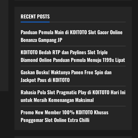
RECENT POSTS
Panduan Pemula Main di KOITOTO Slot Gacor Online
Bonanza Gampang JP
KOITOTO Bedah RTP dan Paylines Slot Triple
Diamond Online Panduan Pemula Menuju 1199x Lipat
Gaskan Bosku! Waktunya Panen Free Spin dan
Jackpot Paus di KOITOTO
Rahasia Pola Slot Pragmatic Play di KOITOTO Hari Ini
untuk Meraih Kemenangan Maksimal
Promo New Member 100% KOITOTO Khusus
Penggemar Slot Online Extra Chilli