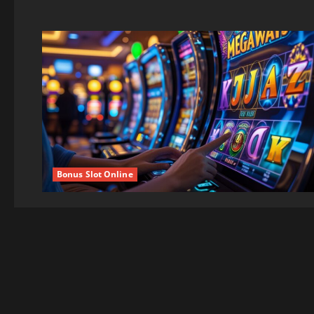
Bonus Slot Online