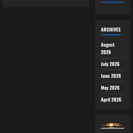
about
Ga
Bacot
Doang,
Slot
Sticky
Wild
ARCHIVES
Gacor
Tanpa
Lag
Resmi
August
Indonesia
Hari
2026
Ini
2026!
July 2026
June 2026
May 2026
April 2026