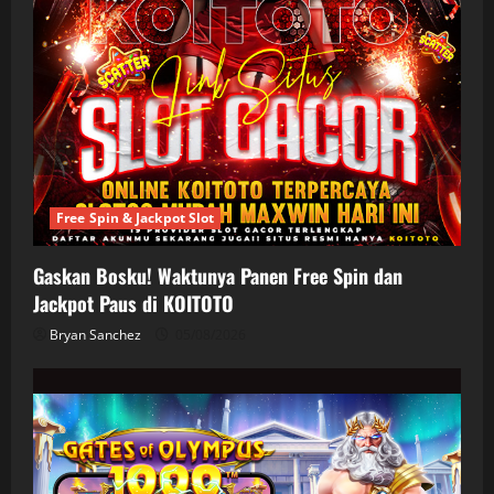
Free Spin & Jackpot Slot
Gaskan Bosku! Waktunya Panen Free Spin dan
Jackpot Paus di KOITOTO
Bryan Sanchez
05/08/2026