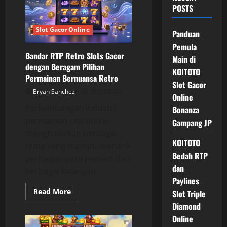
POSTS
Slot Gacor Online
Panduan
Pemula
Bandar RTP Retro Slots Gacor
Main di
dengan Beragam Pilihan
KOITOTO
Permainan Bernuansa Retro
Slot Gacor
Bryan Sanchez
30/05/2026
Online
Perkembangan industri
Bonanza
permainan slot online
Gampang JP
menghadirkan berbagai
KOITOTO
tema yang mampu menarik
Bedah RTP
perhatian para pemain dari
dan
berbagai kalangan....
Paylines
Read
Read More
Slot Triple
more
about
Diamond
Bandar
Online
RTP
Retro