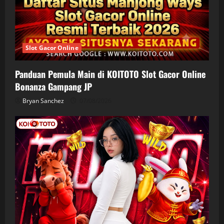
Slot Gacor Online
Panduan Pemula Main di KOITOTO Slot Gacor Online
Bonanza Gampang JP
Bryan Sanchez
07/08/2026