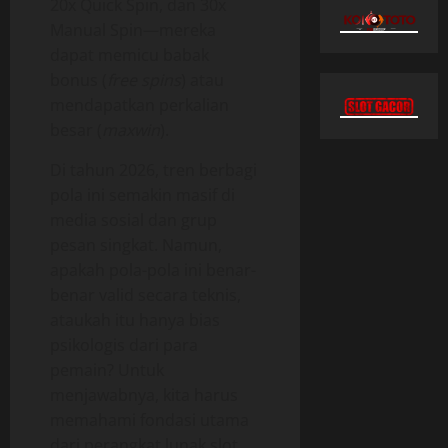
20x Quick Spin, dan 30x
Manual Spin—mereka
dapat memicu babak
bonus (
free spins
) atau
mendapatkan perkalian
besar (
maxwin
).
Di tahun 2026, tren berbagi
pola ini semakin masif di
media sosial dan grup
pesan singkat. Namun,
apakah pola-pola ini benar-
benar valid secara teknis,
ataukah itu hanya bias
psikologis dari para
pemain? Untuk
menjawabnya, kita harus
memahami fondasi utama
dari perangkat lunak slot