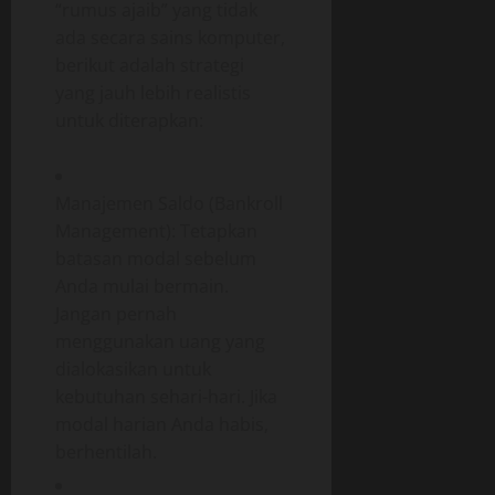
“rumus ajaib” yang tidak
ada secara sains komputer,
berikut adalah strategi
yang jauh lebih realistis
untuk diterapkan:
Manajemen Saldo (Bankroll
Management): Tetapkan
batasan modal sebelum
Anda mulai bermain.
Jangan pernah
menggunakan uang yang
dialokasikan untuk
kebutuhan sehari-hari. Jika
modal harian Anda habis,
berhentilah.