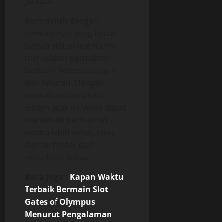
jackpot
.
Bermainlah dengan
pemahaman yang benar
bahwa slot online murni
merupakan permainan
berbasis keberuntungan
dan hiburan. Dengan
memahami cara kerja
sistem acak ini, Anda dapat
menikmati permainan
secara lebih sehat, bijak,
dan terhindar dari
ekspektasi palsu.
Baca Juga :
Kapan Waktu
Terbaik Bermain Slot
Gates of Olympus
Menurut Pengalaman