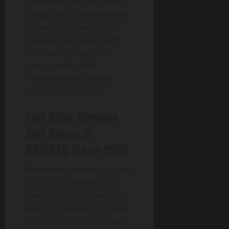
Volatilitas Rendah: Game
sangat sering memberikan
kemenangan kecil atau
moderat, sehingga saldo
Anda cenderung stabil,
namun sulit untuk
mendapatkan ledakan
jackpot
yang masif.
Tips Bijak Bermain
Slot Online di
KOITOTO Tahun 2026
Memahami bahwa pola slot
tidak dapat meretas atau
memanipulasi sistem RNG
akan mengubah cara Anda
bermain. Alih-alih mencari