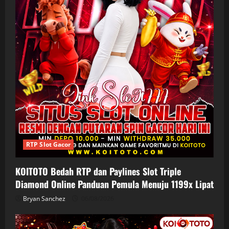
RTP Slot Gacor
KOITOTO Bedah RTP dan Paylines Slot Triple
Diamond Online Panduan Pemula Menuju 1199x Lipat
Bryan Sanchez
06/08/2026