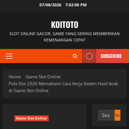
Skip
07/08/2026
7:02:09 PM
to
content
KOITOTO
SLOT ONLINE GACOR, GAME YANG SERING MEMBERIKAN
KEMENANGAN CEPAT
SUBSCRIBE
Primary
Menu
Home
Game Slot Online
Pola Slot 2026 Memahami Cara Kerja Sistem Hasil Acak
di Game Slot Online
Search
Game Slot Online
for: