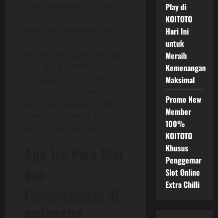
harus mengupas tuntas
Play di
apa yang terjadi di balik
KOITOTO
layar sebuah mesin slot.
Hari Ini
Artikel ini akan membahas
untuk
secara mendalam tentang
Meraih
Pola Slot KOITOTO 2026
Kemenangan
dan bagaimana sistem
Maksimal
hasil acak atau
Random
Promo New
Number Generator
(RNG)
Member
mengontrol setiap putaran
100%
yang Anda mainkan.
KOITOTO
Khusus
Apa Itu Pola Slot
Penggemar
dan
Slot Online
Extra Chilli
Fenomenanya di
KOITOTO?