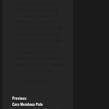
yang siap dimenangkan.
Didukung sistem yang
stabil dan layanan
profesional, platform ini
menjadi pilihan tepat bagi
pecinta game slot yang
mencari hiburan sekaligus
peluang kemenangan.
Sebagai platform slot
online modern, CariHokiaj
menyediakan koleksi game
yang lengkap dan
View All Posts
P
Previous:
Cara Membaca Pola