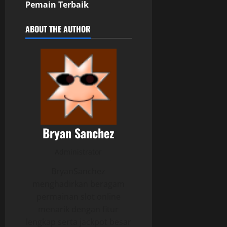
Pemain Terbaik
ABOUT THE AUTHOR
Bryan Sanchez
Administrator
BryanSanchez
menghadirkan beragam
permainan slot online
menarik dengan fitur
lengkap serta jackpot besar