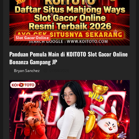
Slot Gacor Online
Panduan Pemula Main di KOITOTO Slot Gacor Online
Bonanza Gampang JP
Bryan Sanchez
07/08/2026