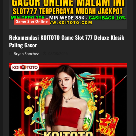
Game Slot Online
Rekomendasi KOITOTO Game Slot 777 Deluxe Klasik
Paling Gacor
Bryan Sanchez
08/08/2026