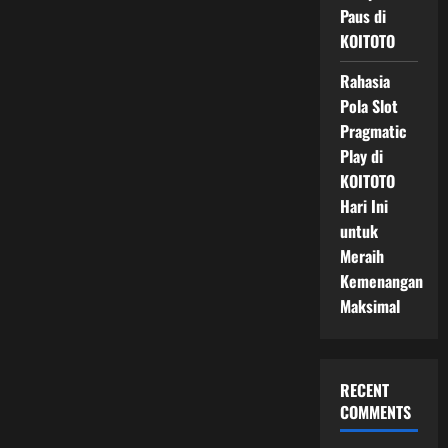
Paus di
KOITOTO
Rahasia
Pola Slot
Pragmatic
Play di
KOITOTO
Hari Ini
untuk
Meraih
Kemenangan
Maksimal
RECENT
COMMENTS