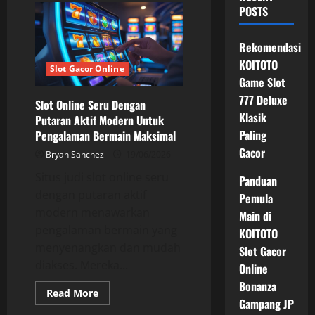
POSTS
Rekomendasi
KOITOTO
Slot Gacor Online
Game Slot
777 Deluxe
Slot Online Seru Dengan
Klasik
Putaran Aktif Modern Untuk
Paling
Pengalaman Bermain Maksimal
Gacor
Bryan Sanchez
19/06/2026
Situs judi slot online seru
Panduan
dengan putaran aktif
Pemula
modern menawarkan
Main di
pengalaman bermain yang
KOITOTO
menyenangkan dan mudah
Slot Gacor
diakses. Mereka...
Online
Bonanza
Read
Read More
more
Gampang JP
about