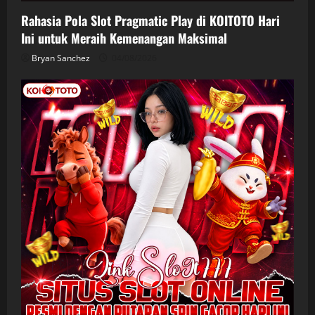
Rahasia Pola Slot Pragmatic Play di KOITOTO Hari
Ini untuk Meraih Kemenangan Maksimal
Bryan Sanchez
04/08/2026