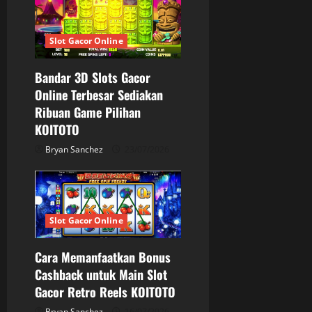
Slot Gacor Online
Bandar 3D Slots Gacor
Online Terbesar Sediakan
Ribuan Game Pilihan
KOITOTO
Bryan Sanchez
23/07/2026
Slot Gacor Online
Cara Memanfaatkan Bonus
Cashback untuk Main Slot
Gacor Retro Reels KOITOTO
Bryan Sanchez
16/07/2026