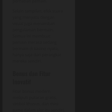
perhatian pemain.
Selain tampilan, efek suara
yang menyatu dengan
visual juga menambah
pengalaman bermain.
Semua ini membuat
pemain merasa sedang
bermain di kasino nyata,
hanya saja dari perangkat
mereka sendiri.
Bonus dan Fitur
Inovatif
Fitur bonus modern
meliputi putaran gratis,
simbol khusus, dan mini
game dalam slot itu sendiri.