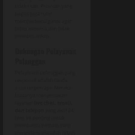
tidak ribet. Provider yang
bagus juga rutin
memperbarui game agar
tetap menarik dan tidak
membosankan.
Dukungan Pelayanan
Pelanggan
Pelayanan pelanggan yang
responsif adalah tanda
situs terpercaya. Mereka
biasanya menyediakan
layanan
live chat, email,
dan telepon
yang aktif 24
jam. Ini penting untuk
membantu pemain yang
mengalami masalah teknis