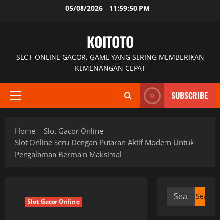
Skip
05/08/2026
11:59:51 PM
to
content
KOITOTO
SLOT ONLINE GACOR, GAME YANG SERING MEMBERIKAN
KEMENANGAN CEPAT
SUBSCRIBE
Primary
Menu
Home
Slot Gacor Online
Slot Online Seru Dengan Putaran Aktif Modern Untuk
Pengalaman Bermain Maksimal
Search
Slot Gacor Online
for: