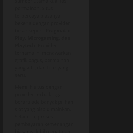
sumber utama kualitas
permainan. Situs
terpercaya biasanya
bekerja dengan provider
besar seperti
Pragmatic
Play, Microgaming, dan
Playtech
. Provider
ternama ini menawarkan
grafik bagus, permainan
yang adil, dan fitur yang
seru.
Memilih situs dengan
provider terbaik juga
berarti ada banyak pilihan
slot yang bisa dimainkan.
Selain itu, proses
pembayaran kemenangan
biasanya lebih cepat dan