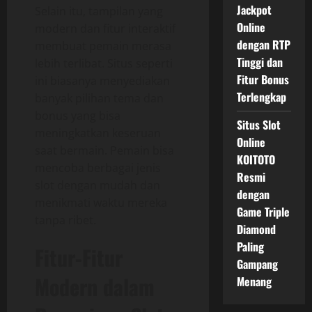
Jackpot
Selain itu, tampilan yang
Online
modern dan fitur interaktif
dengan RTP
membuat pemain merasa
Tinggi dan
lebih terlibat. Situs seperti
Fitur Bonus
ini biasanya menyediakan
Terlengkap
banyak pilihan tema dan
bonus yang bisa
Situs Slot
meningkatkan keseruan
Online
saat bermain. Pemain bisa
KOITOTO
mencoba berbagai jenis
Resmi
slot dengan mudah dan
dengan
menikmati waktu mereka
Game Triple
tanpa ribet.
Diamond
Paling
Fitur-Fitur
Gampang
Modern dalam
Menang