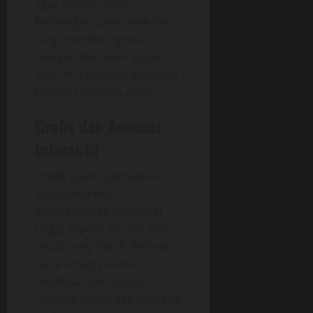
agar pemain tidak
kehilangan uang lebih dari
yang mereka inginkan.
Dengan demikian, putaran
otomatis menjadi alat yang
praktis sekaligus aman.
Grafis dan Animasi
Interaktif
Grafis dalam permainan
slot online kini
menggunakan teknologi
tinggi seperti 3D dan efek
visual yang detail. Animasi
pada setiap putaran
membuat permainan
menjadi hidup dan menarik