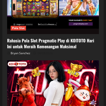
Pola Slot
Rahasia Pola Slot Pragmatic Play di KOITOTO Hari
Ini untuk Meraih Kemenangan Maksimal
Bryan Sanchez
04/08/2026