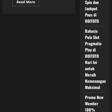
Read
Spin dan
Read More
more
Jackpot
about
Slot
Paus di
Gonzo’s
Quest
KOITOTO
Megaways
Online:
Kombinasi
Rahasia
Promo
Menarik
Pola Slot
untuk
Pragmatic
Pengalaman
Bermain
Play di
Lebih
Seru
KOITOTO
Hari Ini
untuk
Meraih
Kemenangan
Maksimal
Promo New
Member
100%