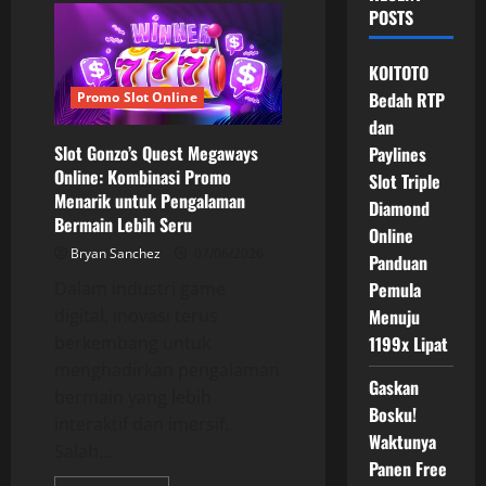
POSTS
KOITOTO
Bedah RTP
Promo Slot Online
dan
Slot Gonzo’s Quest Megaways
Paylines
Online: Kombinasi Promo
Slot Triple
Menarik untuk Pengalaman
Diamond
Bermain Lebih Seru
Online
Bryan Sanchez
07/06/2026
Panduan
Dalam industri game
Pemula
digital, inovasi terus
Menuju
berkembang untuk
1199x Lipat
menghadirkan pengalaman
Gaskan
bermain yang lebih
Bosku!
interaktif dan imersif.
Waktunya
Salah...
Panen Free