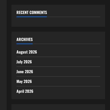
RECENT COMMENTS
ARCHIVES
August 2026
July 2026
June 2026
May 2026
April 2026