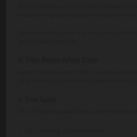
Efek visual dibuat lebih modern dengan ani
sedang mengikuti perjalanan eksplorasi harta
Dari sisi audio, musik latar bernuansa etnik
petualangan yang kuat.
4. Fitur Bonus dalam Game
Seperti banyak game modern lainnya, Gonzo’
yang dirancang untuk meningkatkan variasi g
a. Free Spins
Fitur ini biasanya aktif ketika simbol tertent
Cara menang dapat meningkat