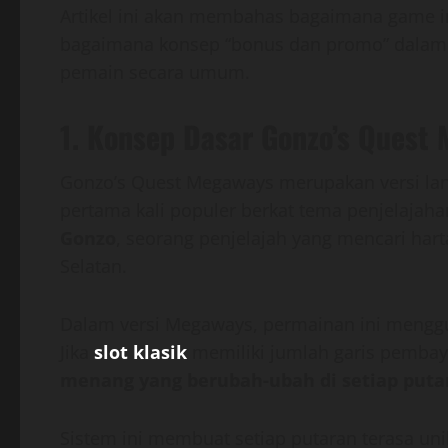
Artikel ini akan membahas bagaimana game i
bagaimana konsep “bonus dan promo” dala
pemain secara umum.
1. Konsep Dasar Gonzo’s Quest
Gonzo’s Quest Megaways merupakan versi lanj
pertama kali populer berkat tema penjelajaha
Gonzo
, seorang penjelajah yang mencari har
Selatan.
Dalam versi Megaways, permainan ini menggun
Jika
slot klasik
memiliki jumlah garis pemba
menang yang berubah-ubah di setiap puta
Sistem ini membuat setiap putaran terasa uni