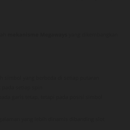
lah
mekanisme Megaways
yang dikembangkan
 simbol yang berbeda di setiap putaran
 pada setiap spin
a garis tetap, tetapi pada posisi simbol
alaman yang lebih dinamis dibanding slot