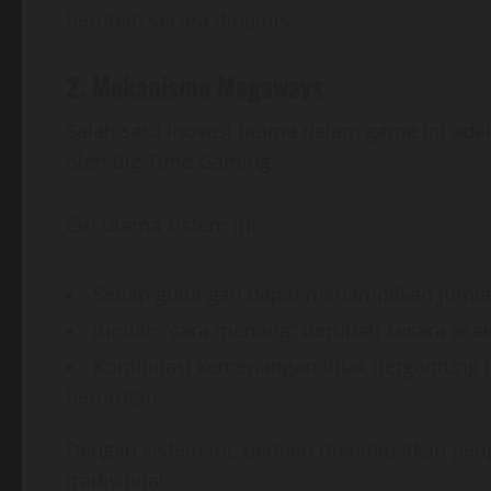
berubah secara dinamis.
2. Mekanisme Megaways
Salah satu inovasi utama dalam game ini ada
oleh Big Time Gaming.
Ciri utama sistem ini:
Setiap gulungan dapat menampilkan jumlah
Jumlah “cara menang” berubah secara acak
Kombinasi kemenangan tidak bergantung pad
berurutan
Dengan sistem ini, pemain mendapatkan peng
tradisional.