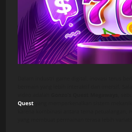
Dalam industri game digital, inovasi terus
bermain yang lebih interaktif dan imersif. Sa
video adalah
Gonzo’s Quest Megaways
, seb
Quest
yang memperkenalkan sistem mekani
karena kombinasi antara tema petualangan, m
yang membuat permainan terasa lebih variatif