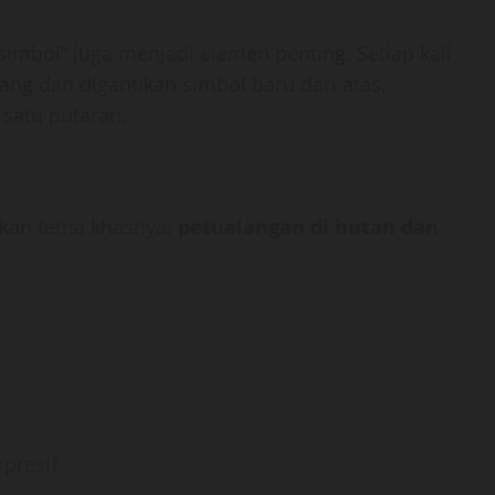
simbol” juga menjadi elemen penting. Setiap kali
ng dan digantikan simbol baru dari atas,
atu putaran.
kan tema khasnya:
petualangan di hutan dan
presif