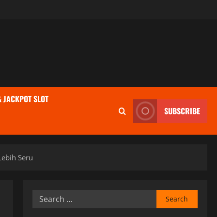
& JACKPOT SLOT
SUBSCRIBE
ebih Seru
Search
for: