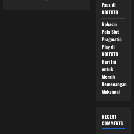
about
Paus di
Pola
KOITOTO
Slot
Buffalo
King
Rahasia
Megaways
Resmi
Pola Slot
2026:
Tips
Pragmatic
Bermain
Cerdas
Play di
untuk
KOITOTO
Pemain
Modern
Hari Ini
untuk
Meraih
Kemenangan
Maksimal
RECENT
COMMENTS