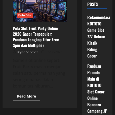
POSTS
Pola Slot
Rekomendasi
KOITOTO
Pola Slot Fruit Party Online
Game Slot
2026 Gacor Terpopuler:
777 Deluxe
Panduan Lengkap Fitur Free
Klasik
Spin dan Multiplier
Paling
Bryan Sanchez
15/06/2026
Gacor
Game slot online seperti
Panduan
Fruit Party masih menjadi
Pemula
salah satu permainan yang
Main di
sering dibahas dalam
KOITOTO
komunitas hiburan...
Slot Gacor
Read
Read More
Online
more
about
Bonanza
Pola
Slot
Gampang JP
Fruit