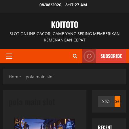
Skip
08/08/2026
8:17:28 AM
to
content
KOITOTO
SLOT ONLINE GACOR, GAME YANG SERING MEMBERIKAN
KEMENANGAN CEPAT
SUBSCRIBE
Primary
Menu
Home
pola main slot
pola main slot
Search
for:
RECENT