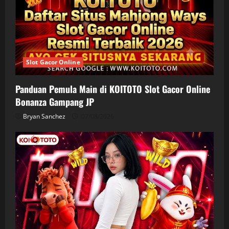
Slot Gacor Online
Panduan Pemula Main di KOITOTO Slot Gacor Online
Bonanza Gampang JP
Bryan Sanchez
07/08/2026