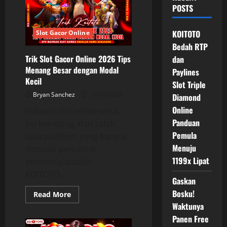
POSTS
KOITOTO
Slot Gacor Online
Bedah RTP
Trik Slot Gacor Online 2026 Tips
dan
Menang Besar dengan Modal
Paylines
Kecil
Slot Triple
Bryan Sanchez
20/04/2026
Diamond
Online
Industri slot online terus
Panduan
berkembang, dan salah
Pemula
satu platform yang banyak
Menuju
diminati pemain di
1199x Lipat
Indonesia adalah
KOITOTO...
Gaskan
Bosku!
Read
Read More
more
Waktunya
about
Trik
Panen Free
Slot