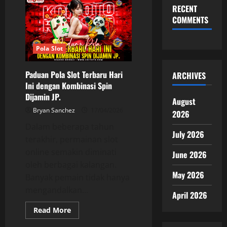
Spin
RECENT
&
Jackpot
COMMENTS
Slot
Gacor!
Anti
Drama
Pola Slot
setiap
putaran
nya.
Paduan Pola Slot Terbaru Hari
ARCHIVES
Ini dengan Kombinasi Spin
Dijamin JP.
August
Bryan Sanchez
17/04/2026
2026
Dalam beberapa tahun
July 2026
terakhir, permainan slot
online semakin diminati
June 2026
oleh berbagai kalangan.
May 2026
Banyak pemain tidak hanya
mengandalkan...
April 2026
Read
Read More
more
about