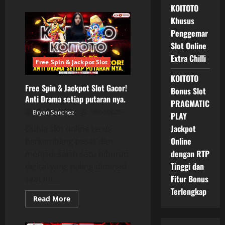
about
KOITOTO
Terbang
Tanpa
Khusus
Batas!
Daftar
Penggemar
RTP
Slot
Slot Online
Populer
Extra Chilli
dengan
Free Spin & Jackpot Slot
Nilai
Tinggi
KOITOTO
Hari
Ini,
Free Spin & Jackpot Slot Gacor!
Bonus Slot
Cocok
Anti Drama setiap putaran nya.
untuk
PRAGMATIC
Pemula
Bryan Sanchez
18/04/2026
&
PLAY
Pro
Jackpot
Dunia slot online terus
Player
Online
berkembang pesat dan
dengan RTP
menjadi salah satu hiburan
Tinggi dan
digital yang paling diminati
Fitur Bonus
saat ini....
Terlengkap
Read
Read More
more
about
Free