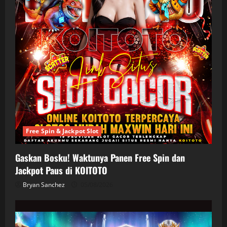
Free Spin & Jackpot Slot
Gaskan Bosku! Waktunya Panen Free Spin dan
Jackpot Paus di KOITOTO
Bryan Sanchez
05/08/2026