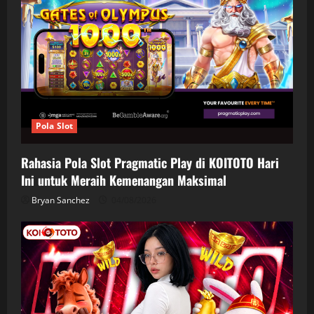
Pola Slot
Rahasia Pola Slot Pragmatic Play di KOITOTO Hari
Ini untuk Meraih Kemenangan Maksimal
Bryan Sanchez
04/08/2026