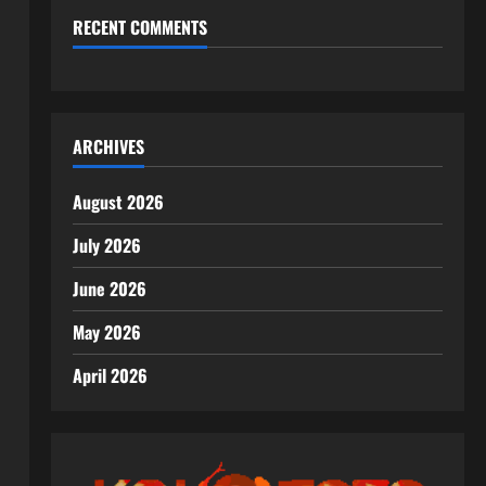
RECENT COMMENTS
ARCHIVES
August 2026
July 2026
June 2026
May 2026
April 2026