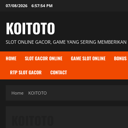
Skip
07/08/2026
6:57:56 PM
to
content
KOITOTO
SLOT ONLINE GACOR, GAME YANG SERING MEMBERIKA
HOME
SLOT GACOR ONLINE
GAME SLOT ONLINE
BONUS 
RTP SLOT GACOR
CONTACT
Home
KOITOTO
KOITOTO