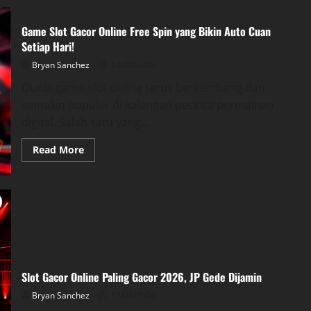
Situs
Slot
Online
Game Slot Gacor Online Free Spin yang Bikin Auto Cuan
Bonus
Besar
Setiap Hari!
No
Tipu-
Bryan Sanchez
14/04/2026
Tipu
dan
Dunia game slot online terus berkembang dan
Aman
Dimainkan
semakin populer di kalangan pecinta permainan
digital. Salah satu yang...
Read
Read More
more
about
Game
Slot
Gacor
Online
Free
Spin
yang
Bikin
Auto
Cuan
Setiap
Slot Gacor Online Paling Gacor 2026, JP Gede Dijamin
Hari!
Bryan Sanchez
13/04/2026