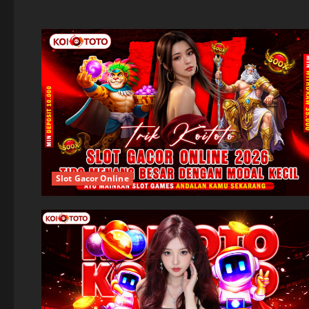
Slot Gacor Online