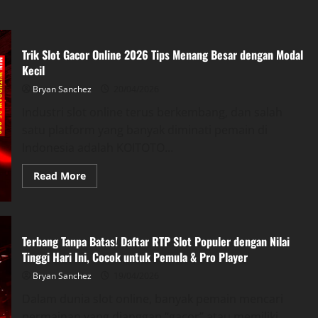
Trik Slot Gacor Online 2026 Tips Menang Besar dengan Modal
Kecil
Bryan Sanchez
20/04/2026
Industri slot online terus berkembang, dan salah
satu platform yang banyak diminati pemain di
Indonesia adalah KOITOTO...
Read
Read More
more
about
Trik
Slot
Gacor
Online
Terbang Tanpa Batas! Daftar RTP Slot Populer dengan Nilai
2026
Tips
Tinggi Hari Ini, Cocok untuk Pemula & Pro Player
Menang
Besar
Bryan Sanchez
19/04/2026
dengan
Modal
Dalam dunia slot online, banyak pemain mencari
Kecil
permainan yang dianggap “gacor” atau memiliki