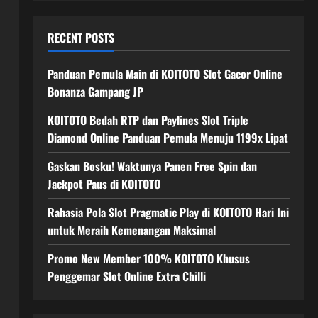
RECENT POSTS
Panduan Pemula Main di KOITOTO Slot Gacor Online
Bonanza Gampang JP
KOITOTO Bedah RTP dan Paylines Slot Triple
Diamond Online Panduan Pemula Menuju 1199x Lipat
Gaskan Bosku! Waktunya Panen Free Spin dan
Jackpot Paus di KOITOTO
Rahasia Pola Slot Pragmatic Play di KOITOTO Hari Ini
untuk Meraih Kemenangan Maksimal
Promo New Member 100% KOITOTO Khusus
Penggemar Slot Online Extra Chilli