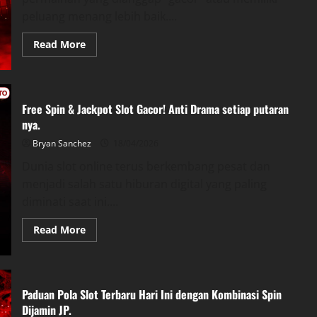
peluang menang lebih baik....
Read
Read More
more
about
Terbang
Tanpa
Batas!
Daftar
Free Spin & Jackpot Slot Gacor! Anti Drama setiap putaran
RTP
Slot
nya.
Populer
dengan
Bryan Sanchez
18/04/2026
Nilai
Tinggi
Dunia slot online terus berkembang pesat dan
Hari
Ini,
menjadi salah satu hiburan digital yang paling
Cocok
diminati saat ini....
untuk
Pemula
&
Read
Read More
Pro
more
Player
about
Free
Spin
&
Jackpot
Paduan Pola Slot Terbaru Hari Ini dengan Kombinasi Spin
Slot
Gacor!
Dijamin JP.