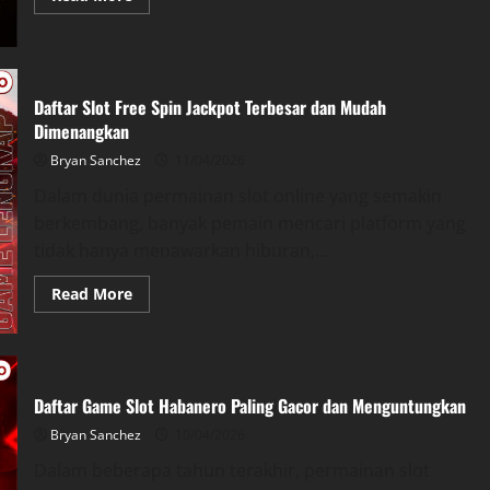
more
about
RTP
Slot
Gacor
No.1:
Panduan
Daftar Slot Free Spin Jackpot Terbesar dan Mudah
Jackpot
Dimenangkan
dan
Free
Bryan Sanchez
11/04/2026
Spin
Terbaru
Dalam dunia permainan slot online yang semakin
berkembang, banyak pemain mencari platform yang
tidak hanya menawarkan hiburan,...
Read
Read More
more
about
Daftar
Slot
Free
Spin
Jackpot
Daftar Game Slot Habanero Paling Gacor dan Menguntungkan
Terbesar
dan
Bryan Sanchez
10/04/2026
Mudah
Dimenangkan
Dalam beberapa tahun terakhir, permainan slot