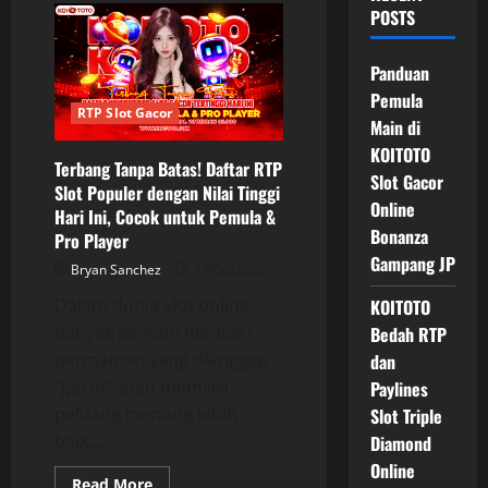
POSTS
Panduan
Pemula
RTP Slot Gacor
Main di
KOITOTO
Terbang Tanpa Batas! Daftar RTP
Slot Gacor
Slot Populer dengan Nilai Tinggi
Online
Hari Ini, Cocok untuk Pemula &
Bonanza
Pro Player
Gampang JP
Bryan Sanchez
19/04/2026
Dalam dunia slot online,
KOITOTO
banyak pemain mencari
Bedah RTP
permainan yang dianggap
dan
“gacor” atau memiliki
Paylines
peluang menang lebih
Slot Triple
baik....
Diamond
Online
Read
Read More