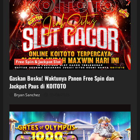
Free Spin & Jackpot Slot
Gaskan Bosku! Waktunya Panen Free Spin dan
Jackpot Paus di KOITOTO
Bryan Sanchez
05/08/2026