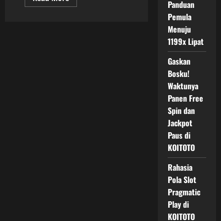
Panduan
more
about
Pemula
Terbang
Tanpa
Menuju
Batas!
Daftar
1199x Lipat
RTP
Slot
Populer
Gaskan
dengan
Bosku!
Nilai
Tinggi
Waktunya
Hari
Ini,
Panen Free
Cocok
untuk
Spin dan
Pemula
Jackpot
&
Pro
Paus di
Player
KOITOTO
Rahasia
Pola Slot
Pragmatic
Play di
KOITOTO