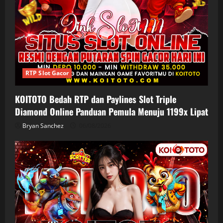
RTP Slot Gacor
KOITOTO Bedah RTP dan Paylines Slot Triple
Diamond Online Panduan Pemula Menuju 1199x Lipat
Bryan Sanchez
06/08/2026