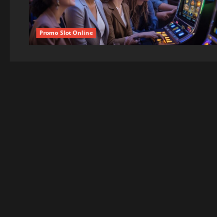
Promo Slot Online