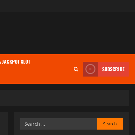
& JACKPOT SLOT
SUBSCRIBE
Search
for: