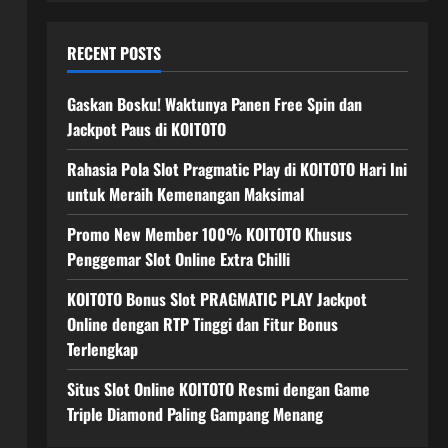
RECENT POSTS
Gaskan Bosku! Waktunya Panen Free Spin dan
Jackpot Paus di KOITOTO
Rahasia Pola Slot Pragmatic Play di KOITOTO Hari Ini
untuk Meraih Kemenangan Maksimal
Promo New Member 100% KOITOTO Khusus
Penggemar Slot Online Extra Chilli
KOITOTO Bonus Slot PRAGMATIC PLAY Jackpot
Online dengan RTP Tinggi dan Fitur Bonus
Terlengkap
Situs Slot Online KOITOTO Resmi dengan Game
Triple Diamond Paling Gampang Menang