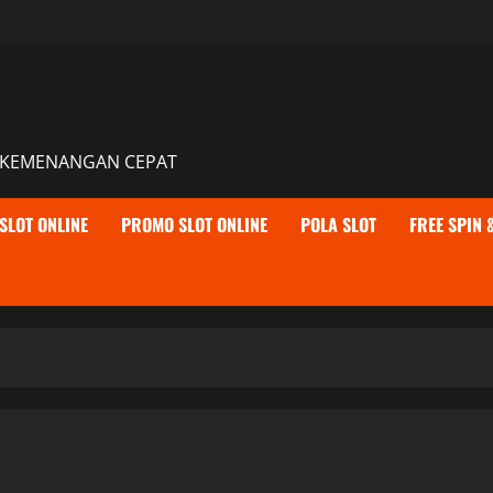
N KEMENANGAN CEPAT
SLOT ONLINE
PROMO SLOT ONLINE
POLA SLOT
FREE SPIN 