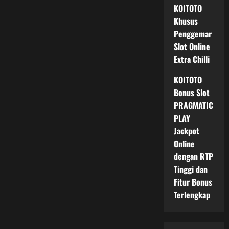
KOITOTO
Khusus
Penggemar
Slot Online
Extra Chilli
KOITOTO
Bonus Slot
PRAGMATIC
PLAY
Jackpot
Online
dengan RTP
Tinggi dan
Fitur Bonus
Terlengkap