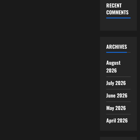
RECENT
COMMENTS
ARCHIVES
August
2026
July 2026
June 2026
May 2026
April 2026