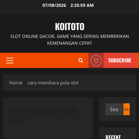
Skip
07/08/2026
2:25:59 AM
to
content
KOITOTO
SLOT ONLINE GACOR, GAME YANG SERING MEMBERIKAN
KEMENANGAN CEPAT
SUBSCRIBE
Primary
Menu
Home
cara membaca pola slot
cara membaca pola
Search
for:
slot
RECENT