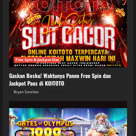
Free Spin & Jackpot Slot
Gaskan Bosku! Waktunya Panen Free Spin dan
Jackpot Paus di KOITOTO
Bryan Sanchez
05/08/2026