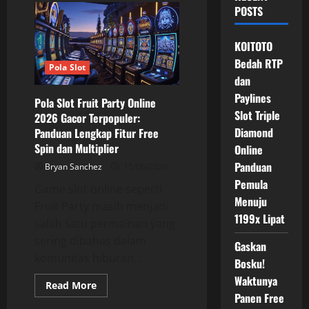
POSTS
KOITOTO
Bedah RTP
Pola Slot
dan
Paylines
Pola Slot Fruit Party Online
Slot Triple
2026 Gacor Terpopuler:
Diamond
Panduan Lengkap Fitur Free
Spin dan Multiplier
Online
Panduan
Bryan Sanchez
15/06/2026
Pemula
Game slot online seperti
Menuju
Fruit Party masih menjadi
1199x Lipat
salah satu permainan yang
sering dibahas dalam
Gaskan
komunitas hiburan...
Bosku!
Waktunya
Read
Read More
more
Panen Free
about