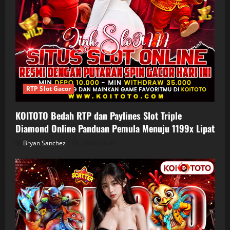
RTP Slot Gacor
KOITOTO Bedah RTP dan Paylines Slot Triple
Diamond Online Panduan Pemula Menuju 1199x Lipat
Bryan Sanchez
06/08/2026