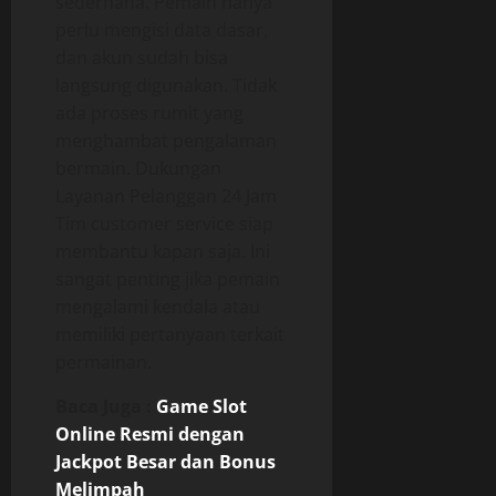
sederhana. Pemain hanya
perlu mengisi data dasar,
dan akun sudah bisa
langsung digunakan. Tidak
ada proses rumit yang
menghambat pengalaman
bermain. Dukungan
Layanan Pelanggan 24 Jam
Tim customer service siap
membantu kapan saja. Ini
sangat penting jika pemain
mengalami kendala atau
memiliki pertanyaan terkait
permainan.
Baca Juga :
Game Slot
Online Resmi dengan
Jackpot Besar dan Bonus
Melimpah