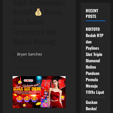
Ingin Kemenangan
Nyata?
Bonus
RECENT
POSTS
Slot Online
KOITOTO
Terpercaya dan
Bedah RTP
Mudah Menang
dan
Paylines
Slot Triple
Bryan Sanchez
Diamond
08/04/2026
Online
3 minutes read
Panduan
Pemula
Menuju
1199x Lipat
Gaskan
Bosku!