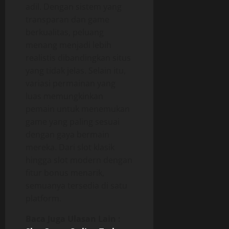
adil. Dengan sistem yang
transparan dan game
berkualitas, peluang
menang menjadi lebih
realistis dibandingkan situs
yang tidak jelas. Selain itu,
variasi permainan yang
luas memungkinkan
pemain untuk menemukan
game yang paling sesuai
dengan gaya bermain
mereka. Dari slot klasik
hingga slot modern dengan
fitur bonus menarik,
semuanya tersedia di satu
platform.
Baca Juga Ulasan Lain :