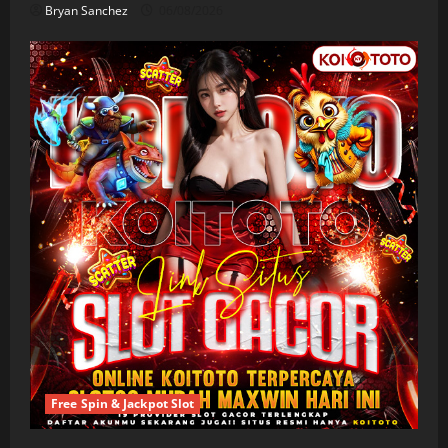
Bryan Sanchez
06/08/2026
Free Spin & Jackpot Slot