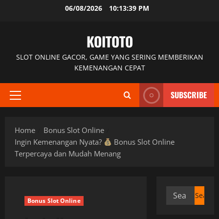
Skip
06/08/2026
10:13:40 PM
to
content
KOITOTO
SLOT ONLINE GACOR, GAME YANG SERING MEMBERIKAN
KEMENANGAN CEPAT
SUBSCRIBE
Primary
Menu
Home
Bonus Slot Online
Ingin Kemenangan Nyata?
Bonus Slot Online
Terpercaya dan Mudah Menang
Search
Bonus Slot Online
for: