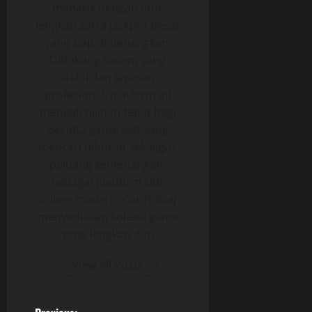
menarik dengan fitur
lengkap serta jackpot besar
yang siap dimenangkan.
Didukung sistem yang
stabil dan layanan
profesional, platform ini
menjadi pilihan tepat bagi
pecinta game slot yang
mencari hiburan sekaligus
peluang kemenangan.
Sebagai platform slot
online modern, CariHokiaj
menyediakan koleksi game
yang lengkap dan
View All Posts