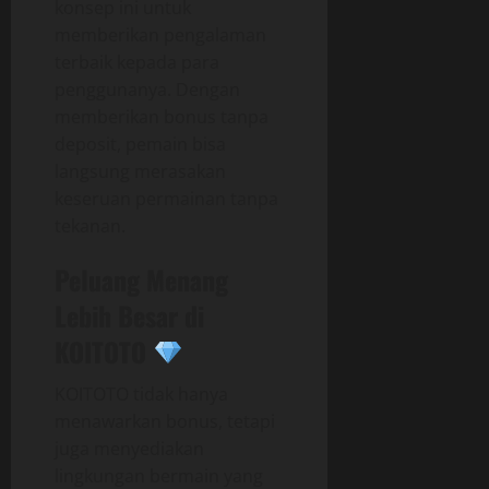
konsep ini untuk
memberikan pengalaman
terbaik kepada para
penggunanya. Dengan
memberikan bonus tanpa
deposit, pemain bisa
langsung merasakan
keseruan permainan tanpa
tekanan.
Peluang Menang
Lebih Besar di
KOITOTO
KOITOTO tidak hanya
menawarkan bonus, tetapi
juga menyediakan
lingkungan bermain yang