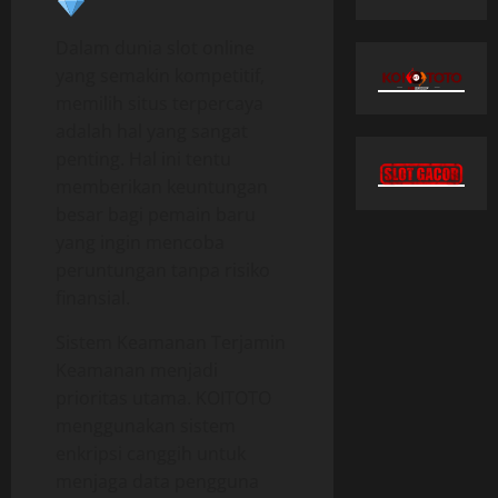
Dalam dunia slot online
yang semakin kompetitif,
memilih situs terpercaya
adalah hal yang sangat
penting. Hal ini tentu
memberikan keuntungan
besar bagi pemain baru
yang ingin mencoba
peruntungan tanpa risiko
finansial.
Sistem Keamanan Terjamin
Keamanan menjadi
prioritas utama. KOITOTO
menggunakan sistem
enkripsi canggih untuk
menjaga data pengguna