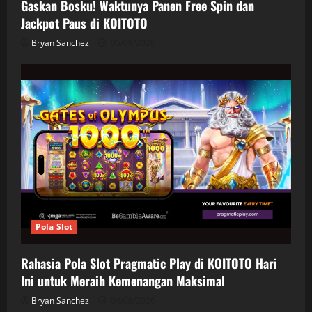
Gaskan Bosku! Waktunya Panen Free Spin dan
Jackpot Paus di KOITOTO
Bryan Sanchez
05/08/2026
Pola Slot
Rahasia Pola Slot Pragmatic Play di KOITOTO Hari
Ini untuk Meraih Kemenangan Maksimal
Bryan Sanchez
04/08/2026