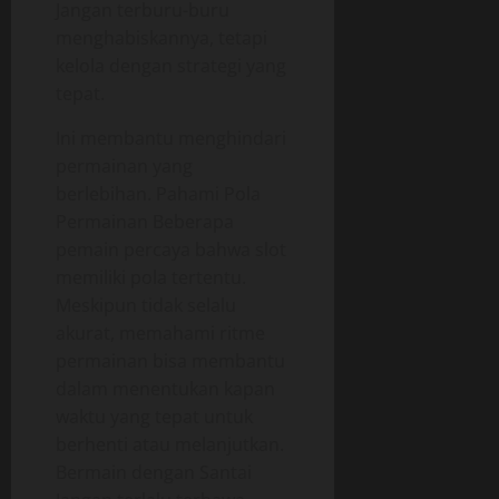
Jangan terburu-buru
menghabiskannya, tetapi
kelola dengan strategi yang
tepat.
Ini membantu menghindari
permainan yang
berlebihan. Pahami Pola
Permainan Beberapa
pemain percaya bahwa slot
memiliki pola tertentu.
Meskipun tidak selalu
akurat, memahami ritme
permainan bisa membantu
dalam menentukan kapan
waktu yang tepat untuk
berhenti atau melanjutkan.
Bermain dengan Santai