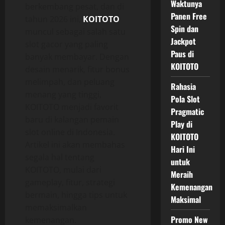
Waktunya
berkembang pesat, dan di
Panen Free
tahun 2026 ini,
KOITOTO
Spin dan
muncul sebagai salah satu
Jackpot
slot gacor yang paling
Paus di
banyak membayar. Dengan
KOITOTO
desain menarik, fitur bonus
melimpah, dan peluang
Rahasia
menang yang tinggi,
Pola Slot
KOITOTO menjadi favorit
Pragmatic
baru di kalangan pemain
Play di
slot online di Indonesia.
KOITOTO
Artikel ini akan membahas
Hari Ini
segala hal tentang
untuk
KOITOTO, mulai dari
Meraih
gameplay, fitur, strategi
Kemenangan
bermain, hingga tips untuk
Maksimal
memaksimalkan
Promo New
kemenangan.