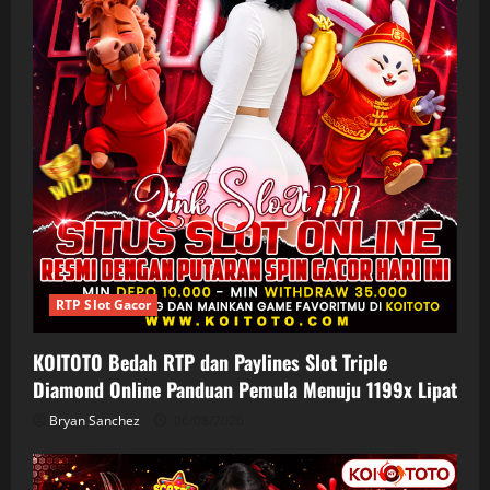
RTP Slot Gacor
KOITOTO Bedah RTP dan Paylines Slot Triple
Diamond Online Panduan Pemula Menuju 1199x Lipat
Bryan Sanchez
06/08/2026