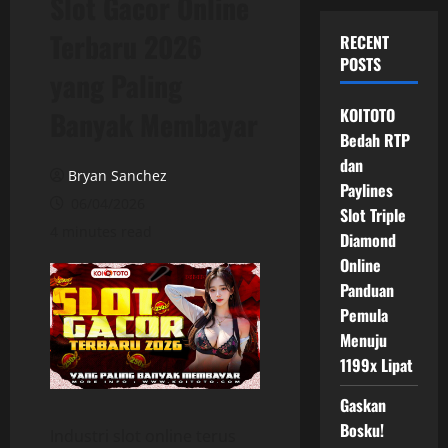
Slot Gacor Online
Terbaru 2026
RECENT
POSTS
yang Paling
KOITOTO
Banyak Membayar
Bedah RTP
dan
Bryan Sanchez
Paylines
06/04/2026
Slot Triple
4 minutes read
Diamond
Online
Panduan
Pemula
Menuju
1199x Lipat
Gaskan
Bosku!
Industri slot online terus