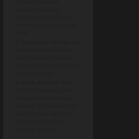
tombol spin untuk
memutar gulungan.
Kombinasi simbol akan
menentukan kemenangan
Anda.
Perhatikan Fitur Bonus
Selalu perhatikan simbol
scatter dan wild, karena
bisa memicu free spin atau
bonus progresif.
Kelola Bankroll
Meski
KOITOTO terkenal gacor,
manajemen modal tetap
penting. Atur taruhan agar
bisa bertahan lebih lama
dan memaksimalkan
peluang menang.