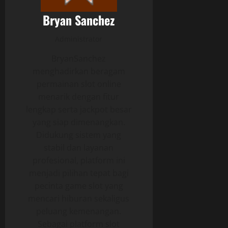
Bryan Sanchez
Administrator
BryanSanchez
menghadirkan beragam
permainan slot online
menarik dengan fitur
lengkap serta jackpot besar
yang siap dimenangkan.
Didukung sistem yang
stabil dan layanan
profesional, platform ini
menjadi pilihan tepat bagi
pecinta game slot yang
mencari hiburan sekaligus
peluang kemenangan.
Sebagai platform slot