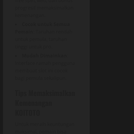
free spin, wild, dan bonus
progresif memaksimalkan
kemenangan.
Cocok untuk Semua
Pemain
: Taruhan rendah
untuk pemula, taruhan
tinggi untuk pro.
Mudah Dimainkan
:
Interface ramah pengguna
membuat slot ini cocok
bagi pemula sekalipun.
Tips Memaksimalkan
Kemenangan
KOITOTO
Untuk meraih keuntungan
maksimal, pemain bisa