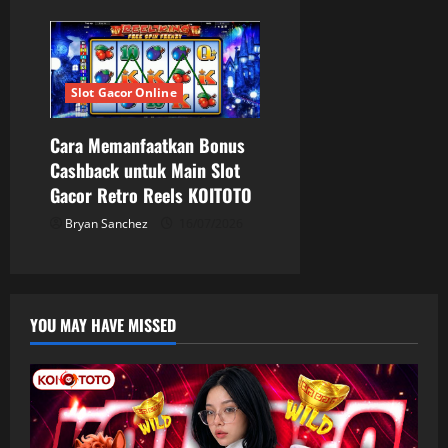
Slot Gacor Online
Cara Memanfaatkan Bonus
Cashback untuk Main Slot
Gacor Retro Reels KOITOTO
Bryan Sanchez
16/07/2026
YOU MAY HAVE MISSED