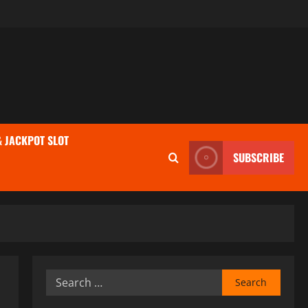
& JACKPOT SLOT
SUBSCRIBE
Search
for: