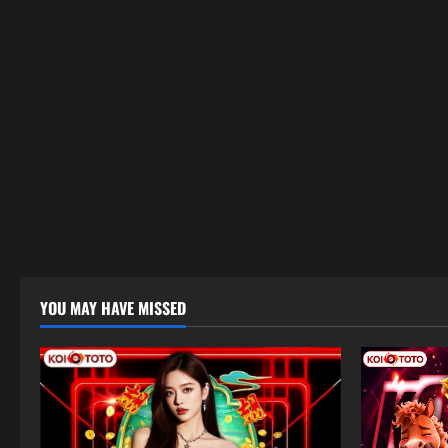
YOU MAY HAVE MISSED