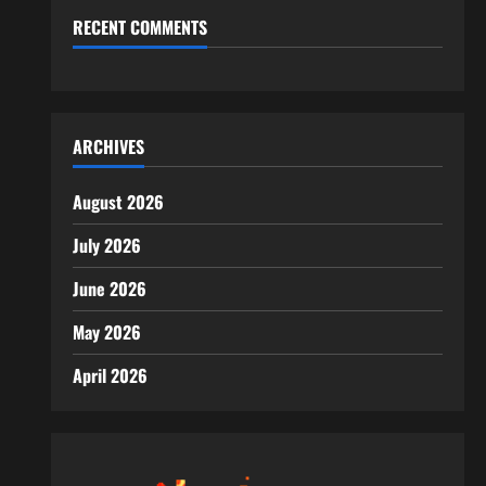
RECENT COMMENTS
ARCHIVES
August 2026
July 2026
June 2026
May 2026
April 2026